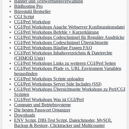
Banner und Textwerbungsverwaltung
Bildhosting Pro
Bürostuhl Bestseller
CGI Script
CGI/Perl Workshop
CGI/Perl Workshops Apache Webserver Konfigurationsdatei
CGI/Perl Workshops Befehle + Kurzerklärung
CGI/Perl Workshops Codeschnipsel für Reguläre Ausdrücke
CGI/Perl Workshops Codeschnipsel Übersichtsseite
CGI/Perl Workshops Häufige Fragen FAQ
CGI/Perl Workshops Inhaltsverzeichnis & Dateirechte
(CHMOD Unix)
CGI/Perl Workshops Links zu weiteren CGI/Perl Seiten
CGI/Perl Workshops Pfade vs. URL Enviroment Variablen
herausfinden
CGI/Perl Workshops Scripte uploaden
CGI/Perl Workshops Server Side Includes (SSI)
CGI/Perl Workshops Übersichtsseite Workshops zu Perl/CGI
Scripten
CGI/Perl Workshops Was ist CGI/Perl
Computer und Betriebssysteme
Die besten Passwort Organizer
Downloads
ENV Script, DBI-Test Script, Dateichmoder, MySQL
Backup & Restore, Clicktracker und Multicounter