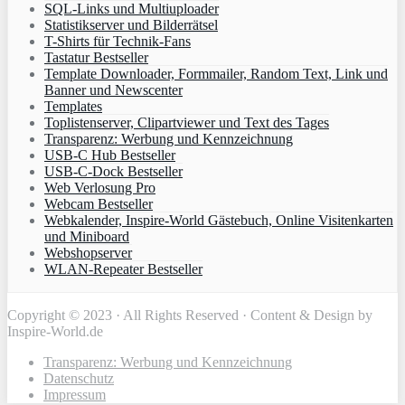
SQL-Links und Multiuploader
Statistikserver und Bilderrätsel
T-Shirts für Technik-Fans
Tastatur Bestseller
Template Downloader, Formmailer, Random Text, Link und
Banner und Newscenter
Templates
Toplistenserver, Clipartviewer und Text des Tages
Transparenz: Werbung und Kennzeichnung
USB-C Hub Bestseller
USB-C-Dock Bestseller
Web Verlosung Pro
Webcam Bestseller
Webkalender, Inspire-World Gästebuch, Online Visitenkarten
und Miniboard
Webshopserver
WLAN-Repeater Bestseller
Copyright © 2023 · All Rights Reserved · Content & Design by
Inspire-World.de
Transparenz: Werbung und Kennzeichnung
Datenschutz
Impressum