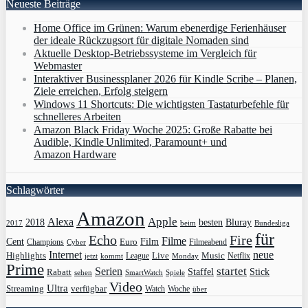
Neueste Beiträge
Home Office im Grünen: Warum ebenerdige Ferienhäuser
der ideale Rückzugsort für digitale Nomaden sind
Aktuelle Desktop-Betriebssysteme im Vergleich für
Webmaster
Interaktiver Businessplaner 2026 für Kindle Scribe – Planen,
Ziele erreichen, Erfolg steigern
Windows 11 Shortcuts: Die wichtigsten Tastaturbefehle für
schnelleres Arbeiten
Amazon Black Friday Woche 2025: Große Rabatte bei
Audible, Kindle Unlimited, Paramount+ und
Amazon Hardware
Schlagwörter
Amazon
Apple
Alexa
2018
Bluray
besten
Bundesliga
2017
beim
für
Echo
Fire
Filme
Film
Cent
Euro
Champions
Cyber
Filmeabend
Internet
neue
Highlights
Live
Music
League
jetzt
Monday
Netflix
kommt
Prime
Serien
startet
Rabatt
Staffel
Stick
sehen
SmartWatch
Spiele
Video
Ultra
Streaming
verfügbar
Watch
Woche
über