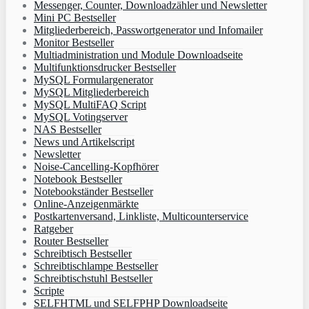
Messenger, Counter, Downloadzähler und Newsletter
Mini PC Bestseller
Mitgliederbereich, Passwortgenerator und Infomailer
Monitor Bestseller
Multiadministration und Module Downloadseite
Multifunktionsdrucker Bestseller
MySQL Formulargenerator
MySQL Mitgliederbereich
MySQL MultiFAQ Script
MySQL Votingserver
NAS Bestseller
News und Artikelscript
Newsletter
Noise-Cancelling-Kopfhörer
Notebook Bestseller
Notebookständer Bestseller
Online-Anzeigenmärkte
Postkartenversand, Linkliste, Multicounterservice
Ratgeber
Router Bestseller
Schreibtisch Bestseller
Schreibtischlampe Bestseller
Schreibtischstuhl Bestseller
Scripte
SELFHTML und SELFPHP Downloadseite