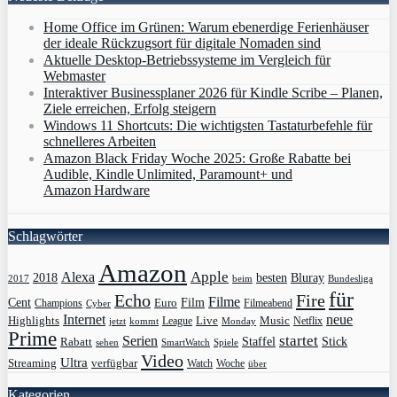
Home Office im Grünen: Warum ebenerdige Ferienhäuser
der ideale Rückzugsort für digitale Nomaden sind
Aktuelle Desktop-Betriebssysteme im Vergleich für
Webmaster
Interaktiver Businessplaner 2026 für Kindle Scribe – Planen,
Ziele erreichen, Erfolg steigern
Windows 11 Shortcuts: Die wichtigsten Tastaturbefehle für
schnelleres Arbeiten
Amazon Black Friday Woche 2025: Große Rabatte bei
Audible, Kindle Unlimited, Paramount+ und
Amazon Hardware
Schlagwörter
Amazon
Apple
Alexa
2018
Bluray
besten
Bundesliga
2017
beim
für
Echo
Fire
Filme
Film
Cent
Euro
Champions
Cyber
Filmeabend
Internet
neue
Highlights
Live
Music
League
jetzt
Monday
Netflix
kommt
Prime
Serien
startet
Rabatt
Staffel
Stick
sehen
SmartWatch
Spiele
Video
Ultra
Streaming
verfügbar
Watch
Woche
über
Kategorien