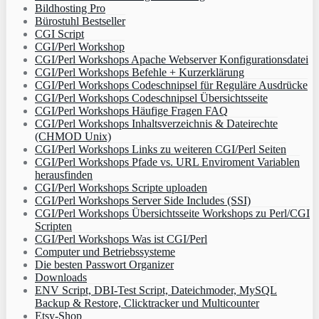
Bildhosting Pro
Bürostuhl Bestseller
CGI Script
CGI/Perl Workshop
CGI/Perl Workshops Apache Webserver Konfigurationsdatei
CGI/Perl Workshops Befehle + Kurzerklärung
CGI/Perl Workshops Codeschnipsel für Reguläre Ausdrücke
CGI/Perl Workshops Codeschnipsel Übersichtsseite
CGI/Perl Workshops Häufige Fragen FAQ
CGI/Perl Workshops Inhaltsverzeichnis & Dateirechte
(CHMOD Unix)
CGI/Perl Workshops Links zu weiteren CGI/Perl Seiten
CGI/Perl Workshops Pfade vs. URL Enviroment Variablen
herausfinden
CGI/Perl Workshops Scripte uploaden
CGI/Perl Workshops Server Side Includes (SSI)
CGI/Perl Workshops Übersichtsseite Workshops zu Perl/CGI
Scripten
CGI/Perl Workshops Was ist CGI/Perl
Computer und Betriebssysteme
Die besten Passwort Organizer
Downloads
ENV Script, DBI-Test Script, Dateichmoder, MySQL
Backup & Restore, Clicktracker und Multicounter
Etsy-Shop