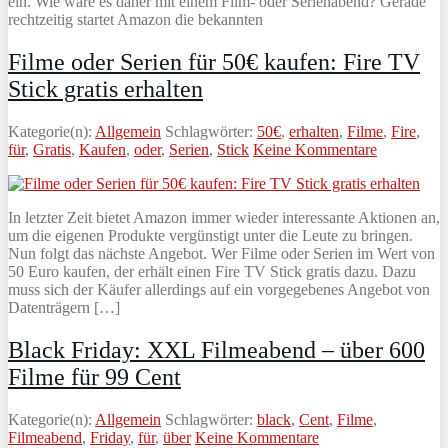
ein. Wie wäre es daher mit einem Film- oder Serienabend? Gerade
rechtzeitig startet Amazon die bekannten
Filme oder Serien für 50€ kaufen: Fire TV
Stick gratis erhalten
Kategorie(n):
Allgemein
Schlagwörter:
50€
,
erhalten
,
Filme
,
Fire
,
für
,
Gratis
,
Kaufen
,
oder
,
Serien
,
Stick
Keine Kommentare
In letzter Zeit bietet Amazon immer wieder interessante Aktionen an,
um die eigenen Produkte vergünstigt unter die Leute zu bringen.
Nun folgt das nächste Angebot. Wer Filme oder Serien im Wert von
50 Euro kaufen, der erhält einen Fire TV Stick gratis dazu. Dazu
muss sich der Käufer allerdings auf ein vorgegebenes Angebot von
Datenträgern […]
Black Friday: XXL Filmeabend – über 600
Filme für 99 Cent
Kategorie(n):
Allgemein
Schlagwörter:
black
,
Cent
,
Filme
,
Filmeabend
,
Friday
,
für
,
über
Keine Kommentare