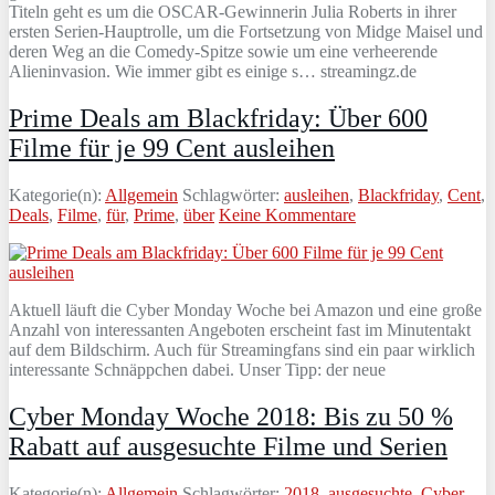
Titeln geht es um die OSCAR-Gewinnerin Julia Roberts in ihrer
ersten Serien-Hauptrolle, um die Fortsetzung von Midge Maisel und
deren Weg an die Comedy-Spitze sowie um eine verheerende
Alieninvasion. Wie immer gibt es einige s… streamingz.de
Prime Deals am Blackfriday: Über 600
Filme für je 99 Cent ausleihen
Kategorie(n):
Allgemein
Schlagwörter:
ausleihen
,
Blackfriday
,
Cent
,
Deals
,
Filme
,
für
,
Prime
,
über
Keine Kommentare
Aktuell läuft die Cyber Monday Woche bei Amazon und eine große
Anzahl von interessanten Angeboten erscheint fast im Minutentakt
auf dem Bildschirm. Auch für Streamingfans sind ein paar wirklich
interessante Schnäppchen dabei. Unser Tipp: der neue
Cyber Monday Woche 2018: Bis zu 50 %
Rabatt auf ausgesuchte Filme und Serien
Kategorie(n):
Allgemein
Schlagwörter:
2018
,
ausgesuchte
,
Cyber
,