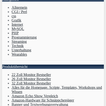
Allgemein
CGI / Perl
css
Grafik
Internet
MySQL
PHP
Programmierung
Streaming
Technik
Unterhaltung
Wearables
Produktübersicht
22 Zoll Monitor Bestseller
26 Zoll Monitor Bestseller
32 Zoll Monitor Bestseller
Alles für die Homepage. Scripte, Templates, Workshops und
Wissen
Amazon Echo Show Vergleich
Amazon-Hardware für Schnäppchenjäger
Banner und Textwerbungsverwaltung