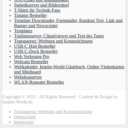
Statistikserver und Bilderrätsel
T-Shirts für Technik-Fans
Tastatur Bestseller
Template Downloader, Formmailer, Random Text, Link und
Banner und Newscenter
Templates
Toplistenserver, Clipartviewer und Text des Tages
Transparenz: Werbung und Kennzeichnung
USB-C Hub Bestseller
USB-C-Dock Bestseller
Web Verlosung Pro
Webcam Bestseller
Webkalender, Inspire-World Gästebuch, Online Visitenkarten
und Miniboard
Webshopserver
WLAN-Repeater Bestseller
Copyright © 2023 · All Rights Reserved · Content & Design by
Inspire-World.de
Transparenz: Werbung und Kennzeichnung
Datenschutz
Impressum