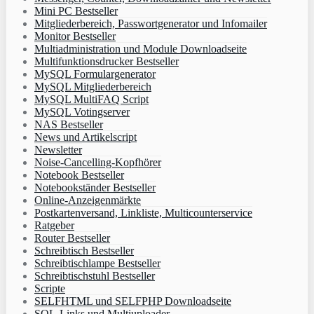
Mini PC Bestseller
Mitgliederbereich, Passwortgenerator und Infomailer
Monitor Bestseller
Multiadministration und Module Downloadseite
Multifunktionsdrucker Bestseller
MySQL Formulargenerator
MySQL Mitgliederbereich
MySQL MultiFAQ Script
MySQL Votingserver
NAS Bestseller
News und Artikelscript
Newsletter
Noise-Cancelling-Kopfhörer
Notebook Bestseller
Notebookständer Bestseller
Online-Anzeigenmärkte
Postkartenversand, Linkliste, Multicounterservice
Ratgeber
Router Bestseller
Schreibtisch Bestseller
Schreibtischlampe Bestseller
Schreibtischstuhl Bestseller
Scripte
SELFHTML und SELFPHP Downloadseite
SQL-Links und Multiuploader