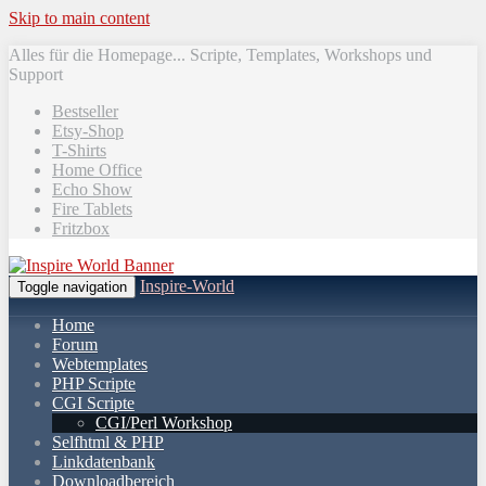
Skip to main content
Alles für die Homepage... Scripte, Templates, Workshops und
Support
Bestseller
Etsy-Shop
T-Shirts
Home Office
Echo Show
Fire Tablets
Fritzbox
Inspire-World
Toggle navigation
Home
Forum
Webtemplates
PHP Scripte
CGI Scripte
CGI/Perl Workshop
Selfhtml & PHP
Linkdatenbank
Downloadbereich