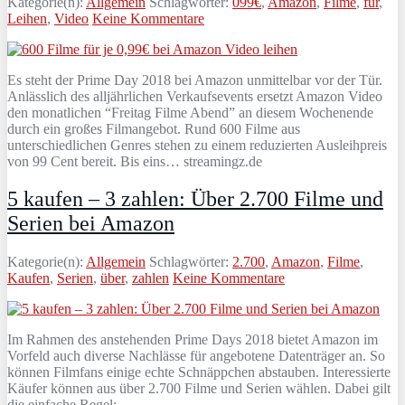
Kategorie(n):
Allgemein
Schlagwörter:
099€
,
Amazon
,
Filme
,
für
,
Leihen
,
Video
Keine Kommentare
Es steht der Prime Day 2018 bei Amazon unmittelbar vor der Tür.
Anlässlich des alljährlichen Verkaufsevents ersetzt Amazon Video
den monatlichen “Freitag Filme Abend” an diesem Wochenende
durch ein großes Filmangebot. Rund 600 Filme aus
unterschiedlichen Genres stehen zu einem reduzierten Ausleihpreis
von 99 Cent bereit. Bis eins… streamingz.de
5 kaufen – 3 zahlen: Über 2.700 Filme und
Serien bei Amazon
Kategorie(n):
Allgemein
Schlagwörter:
2.700
,
Amazon
,
Filme
,
Kaufen
,
Serien
,
über
,
zahlen
Keine Kommentare
Im Rahmen des anstehenden Prime Days 2018 bietet Amazon im
Vorfeld auch diverse Nachlässe für angebotene Datenträger an. So
können Filmfans einige echte Schnäppchen abstauben. Interessierte
Käufer können aus über 2.700 Filme und Serien wählen. Dabei gilt
die einfache Regel: