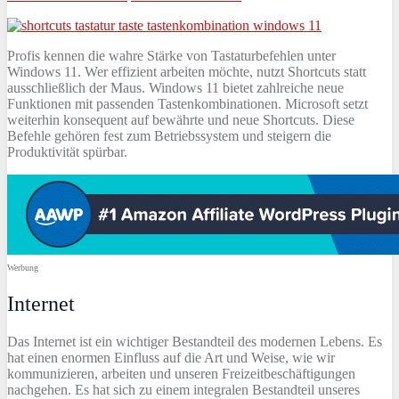
Profis kennen die wahre Stärke von Tastaturbefehlen unter
Windows 11. Wer effizient arbeiten möchte, nutzt Shortcuts statt
ausschließlich der Maus. Windows 11 bietet zahlreiche neue
Funktionen mit passenden Tastenkombinationen. Microsoft setzt
weiterhin konsequent auf bewährte und neue Shortcuts. Diese
Befehle gehören fest zum Betriebssystem und steigern die
Produktivität spürbar.
Werbung
Internet
D
as
Internet
is
t
e
in
w
icht
iger
Best
and
te
il
des
modern
en
Le
b
ens
.
Es
hat
e
inen
enorm
en
E
in
fl
uss
a
uf
die
Art
und
We
ise
,
w
ie
w
ir
k
omm
un
iz
ie
ren
,
ar
beit
en
und
unse
ren
Fre
ize
it
bes
ch
ä
ft
ig
ung
en
n
ach
ge
hen
.
Es
hat
s
ich
z
u
e
inem
integral
en
Best
and
te
il
unse
res