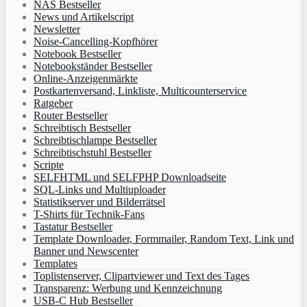
NAS Bestseller
News und Artikelscript
Newsletter
Noise-Cancelling-Kopfhörer
Notebook Bestseller
Notebookständer Bestseller
Online-Anzeigenmärkte
Postkartenversand, Linkliste, Multicounterservice
Ratgeber
Router Bestseller
Schreibtisch Bestseller
Schreibtischlampe Bestseller
Schreibtischstuhl Bestseller
Scripte
SELFHTML und SELFPHP Downloadseite
SQL-Links und Multiuploader
Statistikserver und Bilderrätsel
T-Shirts für Technik-Fans
Tastatur Bestseller
Template Downloader, Formmailer, Random Text, Link und
Banner und Newscenter
Templates
Toplistenserver, Clipartviewer und Text des Tages
Transparenz: Werbung und Kennzeichnung
USB-C Hub Bestseller