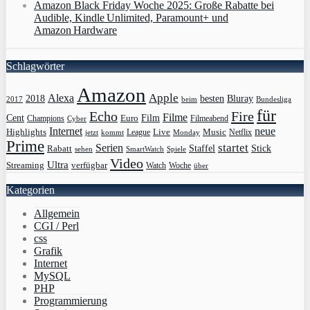
Amazon Black Friday Woche 2025: Große Rabatte bei
Audible, Kindle Unlimited, Paramount+ und
Amazon Hardware
Schlagwörter
Amazon
Apple
Alexa
2018
Bluray
besten
Bundesliga
2017
beim
für
Echo
Fire
Filme
Film
Cent
Euro
Champions
Cyber
Filmeabend
Internet
neue
Highlights
Live
Music
League
jetzt
Monday
Netflix
kommt
Prime
Serien
startet
Rabatt
Staffel
Stick
sehen
SmartWatch
Spiele
Video
Ultra
Streaming
verfügbar
Watch
Woche
über
Kategorien
Allgemein
CGI / Perl
css
Grafik
Internet
MySQL
PHP
Programmierung