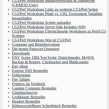
CGI/Perl Workshops Inhaltsverzeichnis & Dateirechte
(CHMOD Unix)
CGI/Perl Workshops Links zu weiteren CGI/Perl Seiten
CGI/Perl Workshops Pfade vs. URL Enviroment Variablen
herausfinden
CGI/Perl Workshops Scripte uploaden
CGI/Perl Workshops Server Side Includes (SSI)
CGI/Perl Workshops Übersichtsseite Workshops zu Perl/CGI
Scripten
CGI/Perl Workshops Was ist CGI/Perl
Computer und Betriebssysteme
Die besten Passwort Organizer
Downloads
ENV Script, DBI-Test Script, Dateichmoder, MySQL
Backup & Restore, Clicktracker und Multicounter
Etsy-Shop
Externe SSD Bestseller
Fehlerseiten
Fire Tablets
Fritzbox im Vergleich
Gaming Computer Bestseller
Gästebuchserver
Grafikkarte Bestseller
Headset Bestseller
Höhenverstellbarer Schreibtisch Bestseller