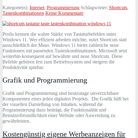
Kategorie(n):
Internet
,
Programmierung
Schlagwörter:
Shortcuts
,
Tastenkombinationen
Keine Kommentare
Profis kennen die wahre Stärke von Tastaturbefehlen unter
Windows 11. Wer effizient arbeiten möchte, nutzt Shortcuts statt
ausschließlich der Maus. Windows 11 bietet zahlreiche neue
Funktionen mit passenden Tastenkombinationen. Microsoft setzt
weiterhin konsequent auf bewährte und neue Shortcuts. Diese
Befehle gehören fest zum Betriebssystem und steigern die
Produktivität spürbar.
Grafik und Programmierung
G
raf
ik
und
Program
m
ier
ung
s
ind
he
utz
ut
age
un
ver
z
icht
bare
K
omp
onent
en
e
ines
j
eden
digital
en
Pro
j
ek
ts. Die
Gra
f
ik
h
il
ft
be
i
der
vis
ue
ll
en
Dar
st
ell
ung
von
In
hal
ten
,
w
ä
h
rend
die
Program
m
ier
ung
d
az
u
be
it
r
ä
gt
,
die
Funk
t
ional
it
ä
t
und
Ben
ut
zer
fre
und
lich
ke
it
e
iner
Website
o
der
An
w
end
ung
z
u
g
ew
ä
hr
le
ist
en
.
Kostengünstig eigene Werbeanzeigen für