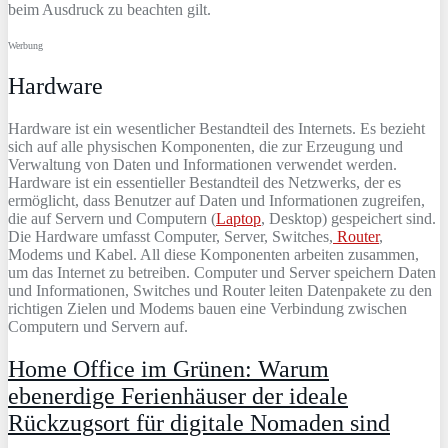
beim Ausdruck zu beachten gilt.
Werbung
Hardware
Hardware
is
t
e
in
w
es
ent
lic
her
Best
and
te
il
des
Intern
ets
.
Es
be
zie
ht
s
ich
a
uf
alle
phys
isc
hen
K
omp
onent
en
,
die
z
ur
Er
ze
ug
ung
und
Ver
w
alt
ung
von
Dat
en
und
Information
en
ver
w
end
et
w
er
den
.
Hardware
is
t
e
in
ess
ent
ie
ller
Best
and
te
il
des
Net
z
wer
ks
,
der
es
er
m
ö
gl
icht
,
d
ass
Ben
ut
zer
a
uf
Dat
en
und
Information
en
z
ug
re
if
en
,
die
a
uf
Ser
vern
und
Comput
ern
(
Laptop
, Desktop) g
es
pe
ic
her
t
s
ind
.
Die
Hardware
um
f
as
st
Computer
,
Server
,
Sw
itches
,
Router
,
Mod
ems
und
K
abel
.
All
dies
e
K
omp
onent
en
ar
beit
en
z
us
am
men
,
um
d
as
Internet
z
u
bet
re
ib
en
.
Computer
und
Server
spe
ic
hern
Dat
en
und
Information
en
,
Sw
itches
und
Router
le
it
en
Dat
en
pak
ete
z
u
den
rich
t
igen
Z
iel
en
und
Mod
ems
b
au
en
e
ine
Ver
bind
ung
z
w
isc
hen
Comput
ern
und
Ser
vern
a
uf
.
Home Office im Grünen: Warum
ebenerdige Ferienhäuser der ideale
Rückzugsort für digitale Nomaden sind