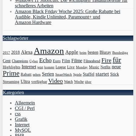
Windows 11 Shortcuts: Die wichtigsten Tastaturbefehle für
schnelleres Arbeiten
Amazon Black Friday Woche 2025: Große Rabatte bei
Audible, Kindle Unlimited, Paramount+ und
Amazon Hardware
Schlagwörter
Amazon
Apple
Alexa
2018
Bluray
besten
Bundesliga
2017
beim
für
Echo
Fire
Filme
Film
Cent
Euro
Champions
Cyber
Filmeabend
Internet
neue
Highlights
Live
Music
League
jetzt
Monday
Netflix
kommt
Prime
Serien
startet
Rabatt
Staffel
Stick
sehen
SmartWatch
Spiele
Video
Ultra
Streaming
verfügbar
Watch
Woche
über
Kategorien
Allgemein
CGI / Perl
css
Grafik
Internet
MySQL
PHP