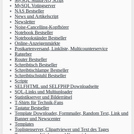
MySQL MultiFAQ Script
MySQL Votingserver
NAS Bestseller
News und Artikelscript
Newsletter
Noise-Cancelling-Kopfhörer
Notebook Bestseller
Notebookständer Bestseller
Online-Anzeigenmärkte
Postkartenversand, Linkliste, Multicounterservice
Ratgeber
Router Bestseller
Schreibtisch Bestseller
Schreibtischlampe Bestseller
Schreibtischstuhl Bestseller
Scripte
SELFHTML und SELFPHP Downloadseite
SQL-Links und Multiuploader
Statistikserver und Bilderrätsel
T-Shirts für Technik-Fans
Tastatur Bestseller
Template Downloader, Formmailer, Random Text, Link und
Banner und Newscenter
Templates
Toplistenserver, Clipartviewer und Text des Tages