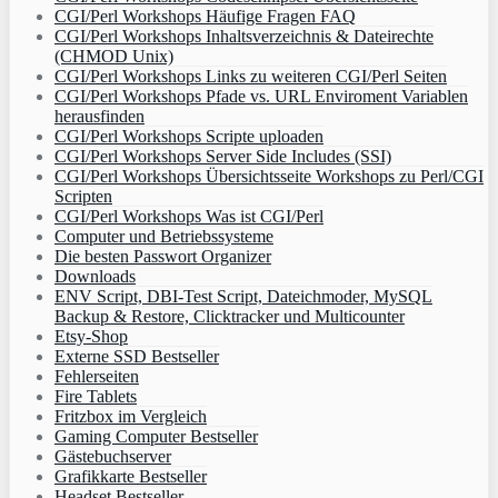
CGI/Perl Workshops Häufige Fragen FAQ
CGI/Perl Workshops Inhaltsverzeichnis & Dateirechte
(CHMOD Unix)
CGI/Perl Workshops Links zu weiteren CGI/Perl Seiten
CGI/Perl Workshops Pfade vs. URL Enviroment Variablen
herausfinden
CGI/Perl Workshops Scripte uploaden
CGI/Perl Workshops Server Side Includes (SSI)
CGI/Perl Workshops Übersichtsseite Workshops zu Perl/CGI
Scripten
CGI/Perl Workshops Was ist CGI/Perl
Computer und Betriebssysteme
Die besten Passwort Organizer
Downloads
ENV Script, DBI-Test Script, Dateichmoder, MySQL
Backup & Restore, Clicktracker und Multicounter
Etsy-Shop
Externe SSD Bestseller
Fehlerseiten
Fire Tablets
Fritzbox im Vergleich
Gaming Computer Bestseller
Gästebuchserver
Grafikkarte Bestseller
Headset Bestseller