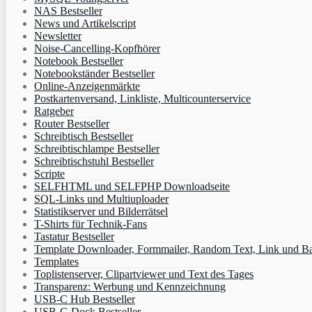
NAS Bestseller
News und Artikelscript
Newsletter
Noise-Cancelling-Kopfhörer
Notebook Bestseller
Notebookständer Bestseller
Online-Anzeigenmärkte
Postkartenversand, Linkliste, Multicounterservice
Ratgeber
Router Bestseller
Schreibtisch Bestseller
Schreibtischlampe Bestseller
Schreibtischstuhl Bestseller
Scripte
SELFHTML und SELFPHP Downloadseite
SQL-Links und Multiuploader
Statistikserver und Bilderrätsel
T-Shirts für Technik-Fans
Tastatur Bestseller
Template Downloader, Formmailer, Random Text, Link und B
Templates
Toplistenserver, Clipartviewer und Text des Tages
Transparenz: Werbung und Kennzeichnung
USB-C Hub Bestseller
USB-C-Dock Bestseller