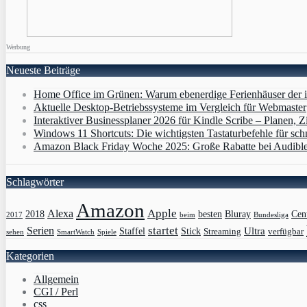
Werbung
Neueste Beiträge
Home Office im Grünen: Warum ebenerdige Ferienhäuser der i
Aktuelle Desktop-Betriebssysteme im Vergleich für Webmaster
Interaktiver Businessplaner 2026 für Kindle Scribe – Planen, Zi
Windows 11 Shortcuts: Die wichtigsten Tastaturbefehle für sch
Amazon Black Friday Woche 2025: Große Rabatte bei Audibl
Schlagwörter
Amazon
Apple
Alexa
2018
Bluray
besten
Cen
Bundesliga
2017
beim
Serien
startet
Ultra
Staffel
Stick
Streaming
verfügbar
sehen
SmartWatch
Spiele
Kategorien
Allgemein
CGI / Perl
css