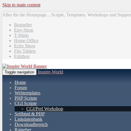
Skip to main content
Alles für die Homepage... Scripte, Templates, Workshops und Suppor
Bestseller
Etsy-Shop
T-Shirts
Home Office
Echo Show
Fire Tablets
Fritzbox
Inspire-World
Toggle navigation
Home
Forum
Webtemplates
PHP Scripte
CGI Scripte
CGI/Perl Workshop
Selfhtml & PHP
Linkdatenbank
Downloadbereich
Ratgeber