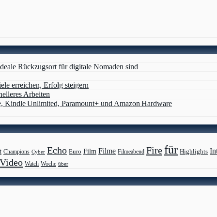
deale Rückzugsort für digitale Nomaden sind
ele erreichen, Erfolg steigern
nelleres Arbeiten
e, Kindle Unlimited, Paramount+ und Amazon Hardware
für
Echo
Fire
Filme
In
Film
t
Highlights
Euro
Champions
Cyber
Filmeabend
Video
Watch
Woche
über