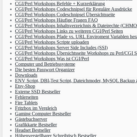
CGI/Perl Workshops Befehle + Kurzerklärung
CGI/Perl Workshops Codeschnipsel für Reguläre Ausdrücke
CGI/Perl Workshops Codeschnipsel Übersichtsseite
CGI/Perl Workshops Häufige Fragen FAQ
CGI/Perl Workshops Inhaltsverzeichnis & Dateirechte (CHM
CGI/Perl Workshops Links zu weiteren CGI/Perl Seiten
CGI/Perl Workshops Pfade vs. URL Enviroment Variablen her
CGI/Perl Workshops Scripte uploaden
CGI/Perl Workshops Server Side Includes (SSI)
CGI/Perl Workshops Übersichtsseite Workshops zu Perl/CGI S
CGI/Perl Workshops Was ist CGI/Perl
Computer und Betriebssysteme
Die besten Passwort Organizer
Downloads
ENV Script, DBI-Test Script, Dateichmoder, MySQL Backup & 
Etsy-Shop
Externe SSD Bestseller
Fehlerseiten
Fire Tablets
Fritzbox im Vergleich
Gaming Computer Bestseller
Gästebuchserver
Grafikkarte Bestseller
Headset Bestseller
Höhenverstellbarer Schreibtisch Bestseller