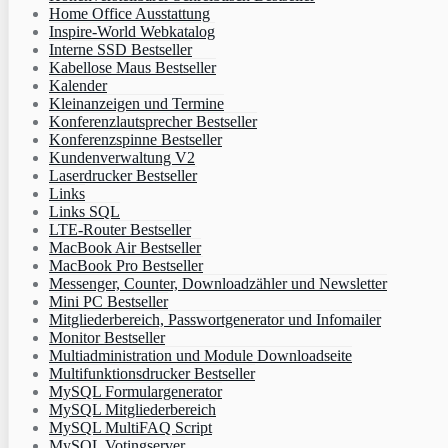
Home Office Ausstattung
Inspire-World Webkatalog
Interne SSD Bestseller
Kabellose Maus Bestseller
Kalender
Kleinanzeigen und Termine
Konferenzlautsprecher Bestseller
Konferenzspinne Bestseller
Kundenverwaltung V2
Laserdrucker Bestseller
Links
Links SQL
LTE-Router Bestseller
MacBook Air Bestseller
MacBook Pro Bestseller
Messenger, Counter, Downloadzähler und Newsletter
Mini PC Bestseller
Mitgliederbereich, Passwortgenerator und Infomailer
Monitor Bestseller
Multiadministration und Module Downloadseite
Multifunktionsdrucker Bestseller
MySQL Formulargenerator
MySQL Mitgliederbereich
MySQL MultiFAQ Script
MySQL Votingserver