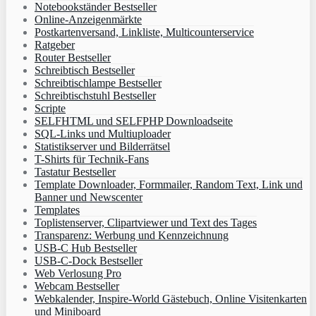
Notebookständer Bestseller
Online-Anzeigenmärkte
Postkartenversand, Linkliste, Multicounterservice
Ratgeber
Router Bestseller
Schreibtisch Bestseller
Schreibtischlampe Bestseller
Schreibtischstuhl Bestseller
Scripte
SELFHTML und SELFPHP Downloadseite
SQL-Links und Multiuploader
Statistikserver und Bilderrätsel
T-Shirts für Technik-Fans
Tastatur Bestseller
Template Downloader, Formmailer, Random Text, Link und
Banner und Newscenter
Templates
Toplistenserver, Clipartviewer und Text des Tages
Transparenz: Werbung und Kennzeichnung
USB-C Hub Bestseller
USB-C-Dock Bestseller
Web Verlosung Pro
Webcam Bestseller
Webkalender, Inspire-World Gästebuch, Online Visitenkarten
und Miniboard