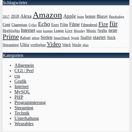
Schlagwörter
Amazon
Apple
Alexa
2018
Bluray
besten
Bundesliga
2017
beim
für
Echo
Fire
Filme
Film
Cent
Euro
Champions
Cyber
Filmeabend
Internet
neue
Highlights
Live
Music
League
jetzt
Monday
Netflix
kommt
Prime
Serien
startet
Rabatt
Staffel
Stick
sehen
SmartWatch
Spiele
Video
Ultra
Streaming
verfügbar
Watch
Woche
über
Kategorien
Allgemein
CGI / Perl
css
Grafik
Internet
MySQL
PHP
Programmierung
Streaming
Technik
Unterhaltung
Wearables