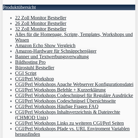
Produktübersicht
22 Zoll Monitor Bestseller
26 Zoll Monitor Bestseller
32 Zoll Monitor Bestseller
Alles für die Homepage. Scripte, Templates, Workshops und
Wissen
Amazon Echo Show Vergleich
Amazon-Hardware für Schnäppchenjäger
Banner und Textwerbungsverwaltung
Bildhosting Pro
Bürostuhl Bestseller
CGI Script
CGI/Perl Workshop
CGI/Perl Workshops Apache Webserver Konfigurationsdatei
CGI/Perl Workshops Befehle + Kurzerklärung
CGI/Perl Workshops Codeschnipsel für Reguläre Ausdrücke
CGI/Perl Workshops Codeschnipsel Übersichtsseite
CGI/Perl Workshops Häufige Fragen FAQ
CGI/Perl Workshops Inhaltsverzeichnis & Dateirechte
(CHMOD Unix)
CGI/Perl Workshops Links zu weiteren CGI/Perl Seiten
CGI/Perl Workshops Pfade vs. URL Enviroment Variablen
herausfinden