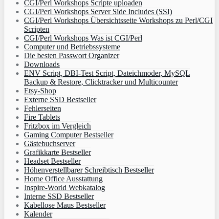
CGI/Perl Workshops Scripte uploaden
CGI/Perl Workshops Server Side Includes (SSI)
CGI/Perl Workshops Übersichtsseite Workshops zu Perl/CGI
Scripten
CGI/Perl Workshops Was ist CGI/Perl
Computer und Betriebssysteme
Die besten Passwort Organizer
Downloads
ENV Script, DBI-Test Script, Dateichmoder, MySQL
Backup & Restore, Clicktracker und Multicounter
Etsy-Shop
Externe SSD Bestseller
Fehlerseiten
Fire Tablets
Fritzbox im Vergleich
Gaming Computer Bestseller
Gästebuchserver
Grafikkarte Bestseller
Headset Bestseller
Höhenverstellbarer Schreibtisch Bestseller
Home Office Ausstattung
Inspire-World Webkatalog
Interne SSD Bestseller
Kabellose Maus Bestseller
Kalender