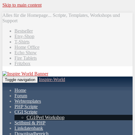
Skip to main content
Alles für die Homepage... Scripte, Templates, Workshops und
Support
Bestseller
Etsy-Shop
T-Shirts
Home Office
Echo Show
Fire Tablets
Fritzbox
Inspire-World
Toggle navigation
Home
Forum
Webtemplates
PHP Scripte
CGI Scripte
CGI/Perl Workshop
Selfhtml & PHP
Linkdatenbank
Downloadbereich