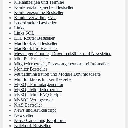
Kleinanzeigen und Termine
Konferenzlautsprecher Bestseller
Konferenzspinne Bestseller
Kundenverwaltung V2
Laserdrucker Bestseller
Links
Links SQL
LTE-Router Bestseller
MacBook Air Bestseller
MacBook Pro Bestseller
Messenger, Counter, Downloadzähler und Newsletter
Mini PC Bestseller
Mitgliederbereich, Passwortgenerator und Infomailer
Monitor Bestseller
Multiadministration und Module Downloadseite
Multifunktionsdrucker Bestseller
MySQL Formulargenerator
MySQL Mitgliederbereich
MySQL MultiFAQ Script
MySQL Votingserver
NAS Bestseller
News und Artikelscript
Newsletter
Noise-Cancelling-Kopfhörer
Notebook Bestseller