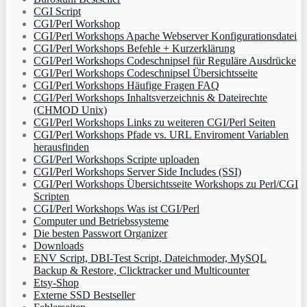
CGI Script
CGI/Perl Workshop
CGI/Perl Workshops Apache Webserver Konfigurationsdatei
CGI/Perl Workshops Befehle + Kurzerklärung
CGI/Perl Workshops Codeschnipsel für Reguläre Ausdrücke
CGI/Perl Workshops Codeschnipsel Übersichtsseite
CGI/Perl Workshops Häufige Fragen FAQ
CGI/Perl Workshops Inhaltsverzeichnis & Dateirechte
(CHMOD Unix)
CGI/Perl Workshops Links zu weiteren CGI/Perl Seiten
CGI/Perl Workshops Pfade vs. URL Enviroment Variablen
herausfinden
CGI/Perl Workshops Scripte uploaden
CGI/Perl Workshops Server Side Includes (SSI)
CGI/Perl Workshops Übersichtsseite Workshops zu Perl/CGI
Scripten
CGI/Perl Workshops Was ist CGI/Perl
Computer und Betriebssysteme
Die besten Passwort Organizer
Downloads
ENV Script, DBI-Test Script, Dateichmoder, MySQL
Backup & Restore, Clicktracker und Multicounter
Etsy-Shop
Externe SSD Bestseller