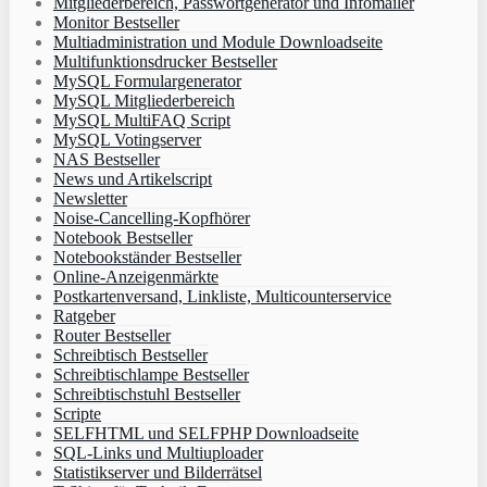
Mitgliederbereich, Passwortgenerator und Infomailer
Monitor Bestseller
Multiadministration und Module Downloadseite
Multifunktionsdrucker Bestseller
MySQL Formulargenerator
MySQL Mitgliederbereich
MySQL MultiFAQ Script
MySQL Votingserver
NAS Bestseller
News und Artikelscript
Newsletter
Noise-Cancelling-Kopfhörer
Notebook Bestseller
Notebookständer Bestseller
Online-Anzeigenmärkte
Postkartenversand, Linkliste, Multicounterservice
Ratgeber
Router Bestseller
Schreibtisch Bestseller
Schreibtischlampe Bestseller
Schreibtischstuhl Bestseller
Scripte
SELFHTML und SELFPHP Downloadseite
SQL-Links und Multiuploader
Statistikserver und Bilderrätsel