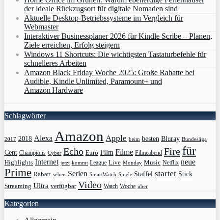
der ideale Rückzugsort für digitale Nomaden sind
Aktuelle Desktop-Betriebssysteme im Vergleich für
Webmaster
Interaktiver Businessplaner 2026 für Kindle Scribe – Planen,
Ziele erreichen, Erfolg steigern
Windows 11 Shortcuts: Die wichtigsten Tastaturbefehle für
schnelleres Arbeiten
Amazon Black Friday Woche 2025: Große Rabatte bei
Audible, Kindle Unlimited, Paramount+ und
Amazon Hardware
Schlagwörter
Amazon
Apple
Alexa
2018
Bluray
besten
Bundesliga
2017
beim
für
Echo
Fire
Filme
Film
Cent
Euro
Champions
Cyber
Filmeabend
Internet
neue
Highlights
Live
Music
League
jetzt
Monday
Netflix
kommt
Prime
Serien
startet
Rabatt
Staffel
Stick
sehen
SmartWatch
Spiele
Video
Ultra
Streaming
verfügbar
Watch
Woche
über
Kategorien