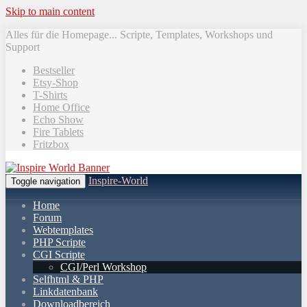
Skip to main content
Alles für die Homepage... Scripte, Templates, Workshops und
Support
Bestseller
Etsy-Shop
T-Shirts
Home Office
Echo Show
Fire Tablets
Fritzbox
Inspire-World
Toggle navigation
Home
Forum
Webtemplates
PHP Scripte
CGI Scripte
CGI/Perl Workshop
Selfhtml & PHP
Linkdatenbank
Downloadbereich