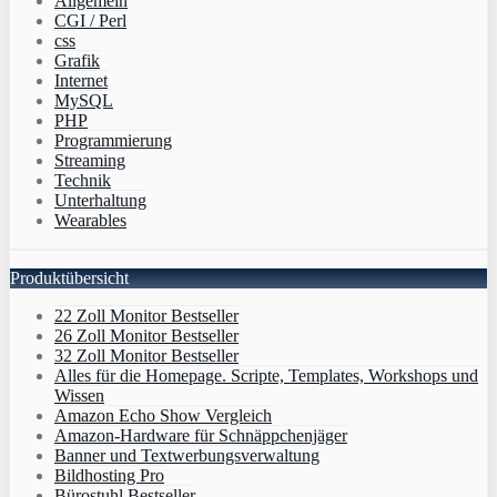
Allgemein
CGI / Perl
css
Grafik
Internet
MySQL
PHP
Programmierung
Streaming
Technik
Unterhaltung
Wearables
Produktübersicht
22 Zoll Monitor Bestseller
26 Zoll Monitor Bestseller
32 Zoll Monitor Bestseller
Alles für die Homepage. Scripte, Templates, Workshops und
Wissen
Amazon Echo Show Vergleich
Amazon-Hardware für Schnäppchenjäger
Banner und Textwerbungsverwaltung
Bildhosting Pro
Bürostuhl Bestseller