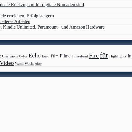
deale Rückzugsort für digitale Nomaden sind
ele erreichen, Erfolg steigern
nelleres Arbeiten
e, Kindle Unlimited, Paramount+ und Amazon Hardware
für
Echo
Fire
Filme
In
Film
t
Highlights
Euro
Champions
Cyber
Filmeabend
Video
Watch
Woche
über