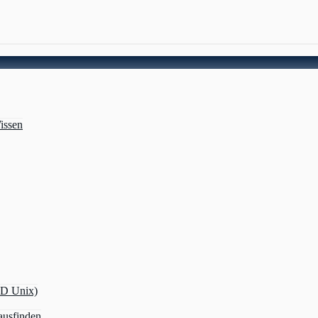
issen
OD Unix)
ausfinden