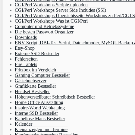
CGI/Perl Workshops Scripte uploaden
CGI/Perl Workshops Server Side Includes (SSI)
CGI/Perl Workshops Übersichtsseite Workshops zu Perl/CGI S
CGI/Perl Workshops Was ist CGI/Perl
Computer und Betriebssysteme
Die besten Passwort Organizer
Downloads
ENV Script, DBI-Test Script, Dateichmoder, MySQL Backup & 
Etsy-Shop
Externe SSD Bestseller
Fehlerseiten
Fire Tablets
Fritzbox im Vergleich
Gaming Computer Bestseller
Gästebuchserver
Grafikkarte Bestseller
Headset Bestseller
Höhenverstellbarer Schreibtisch Bestseller
Home Office Ausstattung
Inspire-World Webkatalog
Interne SSD Bestseller
Kabellose Maus Bestseller
Kalender
Kleinanzeigen und Termine
Konferenzlautsprecher Bestseller