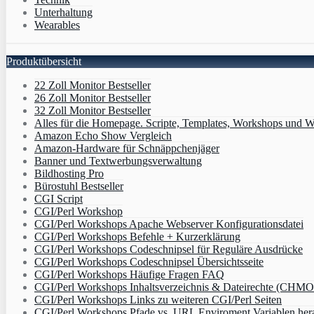
Unterhaltung
Wearables
Produktübersicht
22 Zoll Monitor Bestseller
26 Zoll Monitor Bestseller
32 Zoll Monitor Bestseller
Alles für die Homepage. Scripte, Templates, Workshops und W
Amazon Echo Show Vergleich
Amazon-Hardware für Schnäppchenjäger
Banner und Textwerbungsverwaltung
Bildhosting Pro
Bürostuhl Bestseller
CGI Script
CGI/Perl Workshop
CGI/Perl Workshops Apache Webserver Konfigurationsdatei
CGI/Perl Workshops Befehle + Kurzerklärung
CGI/Perl Workshops Codeschnipsel für Reguläre Ausdrücke
CGI/Perl Workshops Codeschnipsel Übersichtsseite
CGI/Perl Workshops Häufige Fragen FAQ
CGI/Perl Workshops Inhaltsverzeichnis & Dateirechte (CHM
CGI/Perl Workshops Links zu weiteren CGI/Perl Seiten
CGI/Perl Workshops Pfade vs. URL Enviroment Variablen her