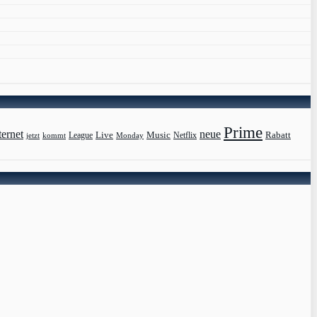
Prime
ternet
neue
Live
Music
Rabatt
League
jetzt
Monday
Netflix
kommt