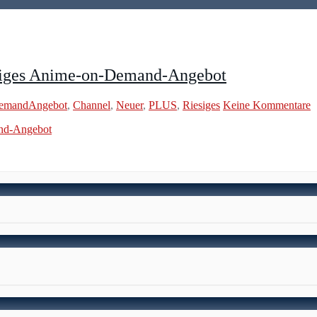
siges Anime-on-Demand-Angebot
emandAngebot
,
Channel
,
Neuer
,
PLUS
,
Riesiges
Keine Kommentare