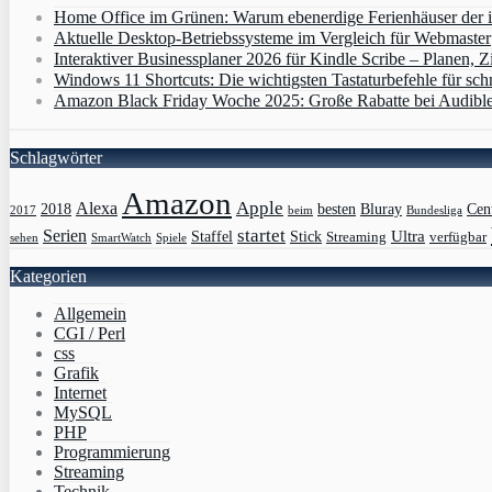
Home Office im Grünen: Warum ebenerdige Ferienhäuser der i
Aktuelle Desktop-Betriebssysteme im Vergleich für Webmaster
Interaktiver Businessplaner 2026 für Kindle Scribe – Planen, Zi
Windows 11 Shortcuts: Die wichtigsten Tastaturbefehle für sch
Amazon Black Friday Woche 2025: Große Rabatte bei Audibl
Schlagwörter
Amazon
Apple
Alexa
2018
Bluray
besten
Cen
Bundesliga
2017
beim
Serien
startet
Ultra
Staffel
Stick
Streaming
verfügbar
sehen
SmartWatch
Spiele
Kategorien
Allgemein
CGI / Perl
css
Grafik
Internet
MySQL
PHP
Programmierung
Streaming
Technik