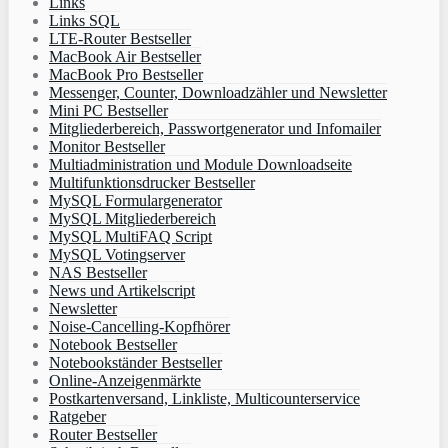
Links
Links SQL
LTE-Router Bestseller
MacBook Air Bestseller
MacBook Pro Bestseller
Messenger, Counter, Downloadzähler und Newsletter
Mini PC Bestseller
Mitgliederbereich, Passwortgenerator und Infomailer
Monitor Bestseller
Multiadministration und Module Downloadseite
Multifunktionsdrucker Bestseller
MySQL Formulargenerator
MySQL Mitgliederbereich
MySQL MultiFAQ Script
MySQL Votingserver
NAS Bestseller
News und Artikelscript
Newsletter
Noise-Cancelling-Kopfhörer
Notebook Bestseller
Notebookständer Bestseller
Online-Anzeigenmärkte
Postkartenversand, Linkliste, Multicounterservice
Ratgeber
Router Bestseller