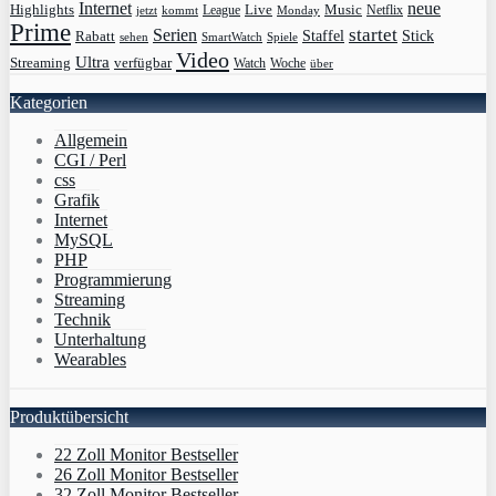
Internet
neue
Highlights
Live
Music
League
jetzt
Monday
Netflix
kommt
Prime
Serien
startet
Rabatt
Staffel
Stick
sehen
SmartWatch
Spiele
Video
Ultra
Streaming
verfügbar
Watch
Woche
über
Kategorien
Allgemein
CGI / Perl
css
Grafik
Internet
MySQL
PHP
Programmierung
Streaming
Technik
Unterhaltung
Wearables
Produktübersicht
22 Zoll Monitor Bestseller
26 Zoll Monitor Bestseller
32 Zoll Monitor Bestseller