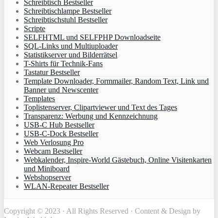
Schreibtisch Bestseller
Schreibtischlampe Bestseller
Schreibtischstuhl Bestseller
Scripte
SELFHTML und SELFPHP Downloadseite
SQL-Links und Multiuploader
Statistikserver und Bilderrätsel
T-Shirts für Technik-Fans
Tastatur Bestseller
Template Downloader, Formmailer, Random Text, Link und
Banner und Newscenter
Templates
Toplistenserver, Clipartviewer und Text des Tages
Transparenz: Werbung und Kennzeichnung
USB-C Hub Bestseller
USB-C-Dock Bestseller
Web Verlosung Pro
Webcam Bestseller
Webkalender, Inspire-World Gästebuch, Online Visitenkarten
und Miniboard
Webshopserver
WLAN-Repeater Bestseller
Copyright © 2023 · All Rights Reserved · Content & Design by