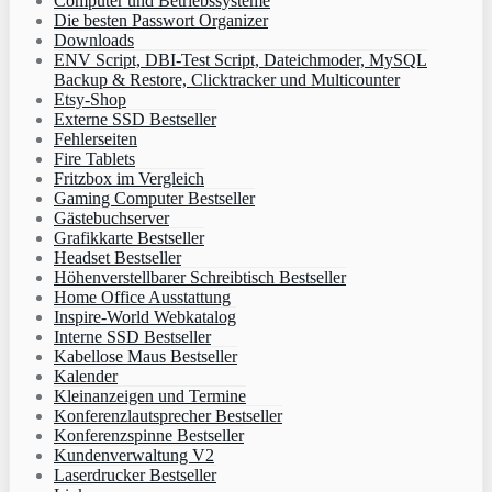
Computer und Betriebssysteme
Die besten Passwort Organizer
Downloads
ENV Script, DBI-Test Script, Dateichmoder, MySQL
Backup & Restore, Clicktracker und Multicounter
Etsy-Shop
Externe SSD Bestseller
Fehlerseiten
Fire Tablets
Fritzbox im Vergleich
Gaming Computer Bestseller
Gästebuchserver
Grafikkarte Bestseller
Headset Bestseller
Höhenverstellbarer Schreibtisch Bestseller
Home Office Ausstattung
Inspire-World Webkatalog
Interne SSD Bestseller
Kabellose Maus Bestseller
Kalender
Kleinanzeigen und Termine
Konferenzlautsprecher Bestseller
Konferenzspinne Bestseller
Kundenverwaltung V2
Laserdrucker Bestseller