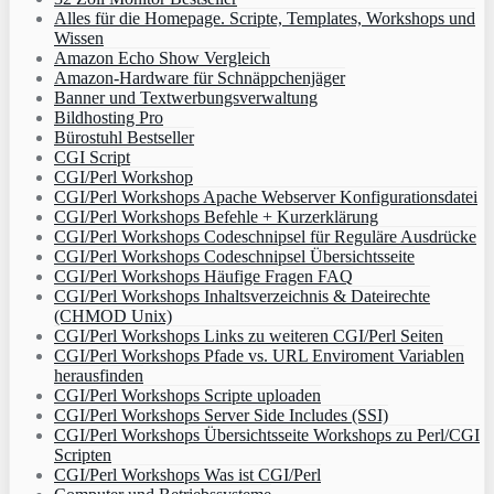
Alles für die Homepage. Scripte, Templates, Workshops und
Wissen
Amazon Echo Show Vergleich
Amazon-Hardware für Schnäppchenjäger
Banner und Textwerbungsverwaltung
Bildhosting Pro
Bürostuhl Bestseller
CGI Script
CGI/Perl Workshop
CGI/Perl Workshops Apache Webserver Konfigurationsdatei
CGI/Perl Workshops Befehle + Kurzerklärung
CGI/Perl Workshops Codeschnipsel für Reguläre Ausdrücke
CGI/Perl Workshops Codeschnipsel Übersichtsseite
CGI/Perl Workshops Häufige Fragen FAQ
CGI/Perl Workshops Inhaltsverzeichnis & Dateirechte
(CHMOD Unix)
CGI/Perl Workshops Links zu weiteren CGI/Perl Seiten
CGI/Perl Workshops Pfade vs. URL Enviroment Variablen
herausfinden
CGI/Perl Workshops Scripte uploaden
CGI/Perl Workshops Server Side Includes (SSI)
CGI/Perl Workshops Übersichtsseite Workshops zu Perl/CGI
Scripten
CGI/Perl Workshops Was ist CGI/Perl