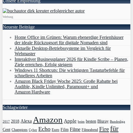
Unsere Empfehlung
Werbung
Neueste Beiträge
Home Office im Grünen: Warum ebenerdige Ferienhäuser
der ideale Rückzugsort für digitale Nomaden sind
Aktuelle Desktop-Betriebssysteme im Vergleich für
Webmaster
Interaktiver Businessplaner 2026 für Kindle Scribe – Planen,
Ziele erreichen, Erfolg steigern
Windows 11 Shortcuts: Die wichtigsten Tastaturbefehle für
schnelleres Arbeiten
Amazon Black Friday Woche 2025: Große Rabatte bei
Audible, Kindle Unlimited, Paramount+ und
Amazon Hardware
Schlagwörter
Amazon
Apple
Alexa
2018
Bluray
besten
Bundesliga
2017
beim
für
Echo
Fire
Filme
Film
Cent
Euro
Champions
Cyber
Filmeabend