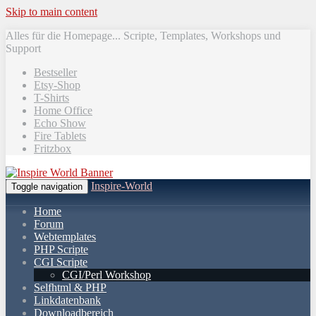
Skip to main content
Alles für die Homepage... Scripte, Templates, Workshops und
Support
Bestseller
Etsy-Shop
T-Shirts
Home Office
Echo Show
Fire Tablets
Fritzbox
Inspire-World
Toggle navigation
Home
Forum
Webtemplates
PHP Scripte
CGI Scripte
CGI/Perl Workshop
Selfhtml & PHP
Linkdatenbank
Downloadbereich