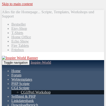
Skip to main content
Alles für die Homepage... Scripte, Templates, Workshops und
Support
Bestseller
Etsy-Shop
T-Shirts
Home Office
Echo Show
Fire Tablets
Fritzbox
Inspire-World
Toggle navigation
Home
Forum
Webtemplates
PHP Scripte
CGI Scripte
CGI/Perl Workshop
Selfhtml & PHP
Linkdatenbank
Downloadbereich