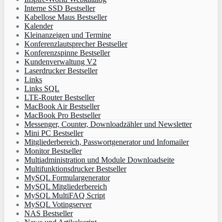
Interne SSD Bestseller
Kabellose Maus Bestseller
Kalender
Kleinanzeigen und Termine
Konferenzlautsprecher Bestseller
Konferenzspinne Bestseller
Kundenverwaltung V2
Laserdrucker Bestseller
Links
Links SQL
LTE-Router Bestseller
MacBook Air Bestseller
MacBook Pro Bestseller
Messenger, Counter, Downloadzähler und Newsletter
Mini PC Bestseller
Mitgliederbereich, Passwortgenerator und Infomailer
Monitor Bestseller
Multiadministration und Module Downloadseite
Multifunktionsdrucker Bestseller
MySQL Formulargenerator
MySQL Mitgliederbereich
MySQL MultiFAQ Script
MySQL Votingserver
NAS Bestseller