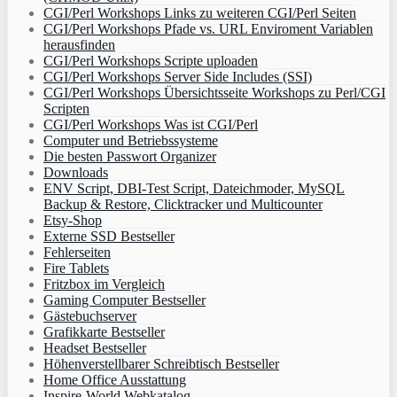
CGI/Perl Workshops Links zu weiteren CGI/Perl Seiten
CGI/Perl Workshops Pfade vs. URL Enviroment Variablen
herausfinden
CGI/Perl Workshops Scripte uploaden
CGI/Perl Workshops Server Side Includes (SSI)
CGI/Perl Workshops Übersichtsseite Workshops zu Perl/CGI
Scripten
CGI/Perl Workshops Was ist CGI/Perl
Computer und Betriebssysteme
Die besten Passwort Organizer
Downloads
ENV Script, DBI-Test Script, Dateichmoder, MySQL
Backup & Restore, Clicktracker und Multicounter
Etsy-Shop
Externe SSD Bestseller
Fehlerseiten
Fire Tablets
Fritzbox im Vergleich
Gaming Computer Bestseller
Gästebuchserver
Grafikkarte Bestseller
Headset Bestseller
Höhenverstellbarer Schreibtisch Bestseller
Home Office Ausstattung
Inspire-World Webkatalog