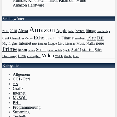
Audible, Kindle Unlimited, Paramount+ und
Amazon Hardware
Schlagwörter
Amazon
Apple
Alexa
2018
Bluray
besten
Bundesliga
2017
beim
für
Echo
Fire
Filme
Film
Cent
Euro
Champions
Cyber
Filmeabend
Internet
neue
Highlights
Live
Music
League
jetzt
Monday
Netflix
kommt
Prime
Serien
startet
Rabatt
Staffel
Stick
sehen
SmartWatch
Spiele
Video
Ultra
Streaming
verfügbar
Watch
Woche
über
Kategorien
Allgemein
CGI / Perl
css
Grafik
Internet
MySQL
PHP
Programmierung
Streaming
Technik