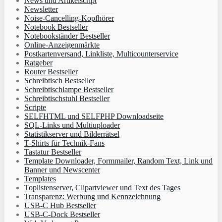
News und Artikelscript
Newsletter
Noise-Cancelling-Kopfhörer
Notebook Bestseller
Notebookständer Bestseller
Online-Anzeigenmärkte
Postkartenversand, Linkliste, Multicounterservice
Ratgeber
Router Bestseller
Schreibtisch Bestseller
Schreibtischlampe Bestseller
Schreibtischstuhl Bestseller
Scripte
SELFHTML und SELFPHP Downloadseite
SQL-Links und Multiuploader
Statistikserver und Bilderrätsel
T-Shirts für Technik-Fans
Tastatur Bestseller
Template Downloader, Formmailer, Random Text, Link und
Banner und Newscenter
Templates
Toplistenserver, Clipartviewer und Text des Tages
Transparenz: Werbung und Kennzeichnung
USB-C Hub Bestseller
USB-C-Dock Bestseller