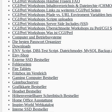
CGI/Perl Workshops Häufige Fragen FAQ
CGI/Perl Workshops Inhaltsverzeichnis & Dateirechte (CHM
CGI/Perl Workshops Links zu weiteren CGI/Perl Seiten
CGI/Perl Workshops Pfade vs. URL Enviroment Variablen her
CGI/Perl Workshops Scripte uploaden
CGI/Perl Workshops Server Side Includes (SSI)
CGI/Perl Workshops Übersichtsseite Workshops zu Perl/CGI S
CGI/Perl Workshops Was ist CGI/Perl
Computer und Betriebssysteme
Die besten Passwort Organizer
Downloads
ENV Script, DBI-Test Script, Dateichmoder, MySQL Backup & 
Etsy-Shop
Externe SSD Bestseller
Fehlerseiten
Fire Tablets
Fritzbox im Vergleich
Gaming Computer Bestseller
Gästebuchserver
Grafikkarte Bestseller
Headset Bestseller
Höhenverstellbarer Schreibtisch Bestseller
Home Office Ausstattung
Inspire-World Webkatalog
Interne SSD Bestseller