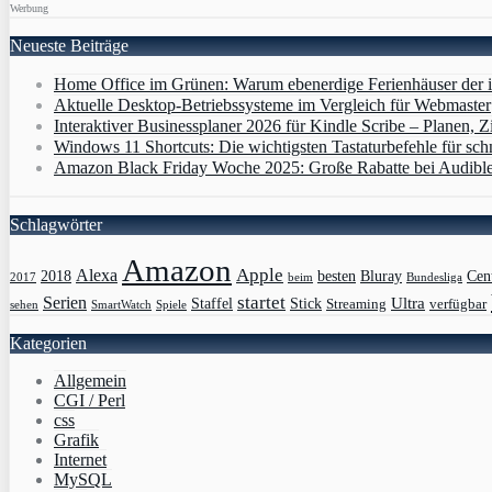
Werbung
Neueste Beiträge
Home Office im Grünen: Warum ebenerdige Ferienhäuser der i
Aktuelle Desktop-Betriebssysteme im Vergleich für Webmaster
Interaktiver Businessplaner 2026 für Kindle Scribe – Planen, Zi
Windows 11 Shortcuts: Die wichtigsten Tastaturbefehle für sch
Amazon Black Friday Woche 2025: Große Rabatte bei Audibl
Schlagwörter
Amazon
Apple
Alexa
2018
Bluray
besten
Cen
Bundesliga
2017
beim
Serien
startet
Ultra
Staffel
Stick
Streaming
verfügbar
sehen
SmartWatch
Spiele
Kategorien
Allgemein
CGI / Perl
css
Grafik
Internet
MySQL