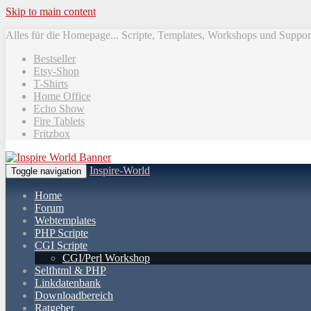
Skip to main content
Alles für die Homepage... Scripte, Templates, Workshops und Suppor
Bestseller
Etsy-Shop
T-Shirts
Home Office
Echo Show
Fire Tablets
Fritzbox
Inspire-World
Toggle navigation
Home
Forum
Webtemplates
PHP Scripte
CGI Scripte
CGI/Perl Workshop
Selfhtml & PHP
Linkdatenbank
Downloadbereich
Ratgeber