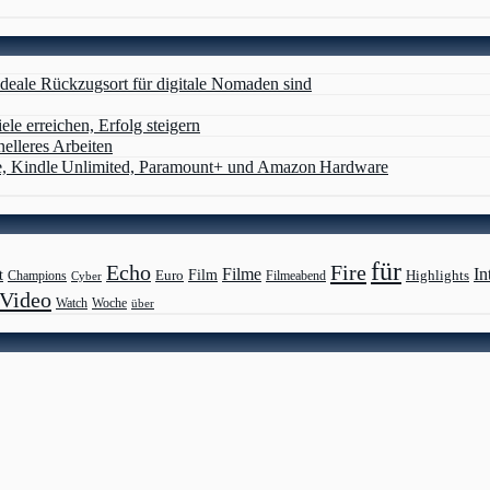
deale Rückzugsort für digitale Nomaden sind
ele erreichen, Erfolg steigern
nelleres Arbeiten
e, Kindle Unlimited, Paramount+ und Amazon Hardware
für
Echo
Fire
Filme
In
Film
t
Highlights
Euro
Champions
Cyber
Filmeabend
Video
Watch
Woche
über