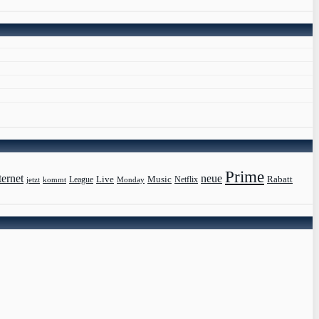
Prime
ternet
neue
Live
Music
Rabatt
League
jetzt
Monday
Netflix
kommt