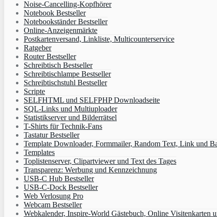
Noise-Cancelling-Kopfhörer
Notebook Bestseller
Notebookständer Bestseller
Online-Anzeigenmärkte
Postkartenversand, Linkliste, Multicounterservice
Ratgeber
Router Bestseller
Schreibtisch Bestseller
Schreibtischlampe Bestseller
Schreibtischstuhl Bestseller
Scripte
SELFHTML und SELFPHP Downloadseite
SQL-Links und Multiuploader
Statistikserver und Bilderrätsel
T-Shirts für Technik-Fans
Tastatur Bestseller
Template Downloader, Formmailer, Random Text, Link und B
Templates
Toplistenserver, Clipartviewer und Text des Tages
Transparenz: Werbung und Kennzeichnung
USB-C Hub Bestseller
USB-C-Dock Bestseller
Web Verlosung Pro
Webcam Bestseller
Webkalender, Inspire-World Gästebuch, Online Visitenkarten 