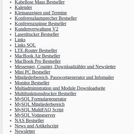
Kabellose Maus Bestseller
Kalender
Kleinanzeigen und Termine
Konferenzlautsprecher Bestseller
Konferenzspinne Bestseller
Kundenverwaltung V2
Laserdrucker Bestseller
Links
Links SQL
LTE-Router Bestseller
MacBook Air Bestseller
MacBook Pro Bestseller
Messenger, Counter, Downloadzähler und Newsletter
Mini PC Bestseller
Mitgliederbereich, Passwortgenerator und Infomailer
Monitor Bestseller
Multiadministration und Module Downloadseite
Multifunktionsdrucker Bestseller
MySQL Formulargenerator
MySQL Mitgliederbereich
MySQL MultiFAQ Script
MySQL Votingserver
NAS Bestseller
News und Artikelscript
Newsletter