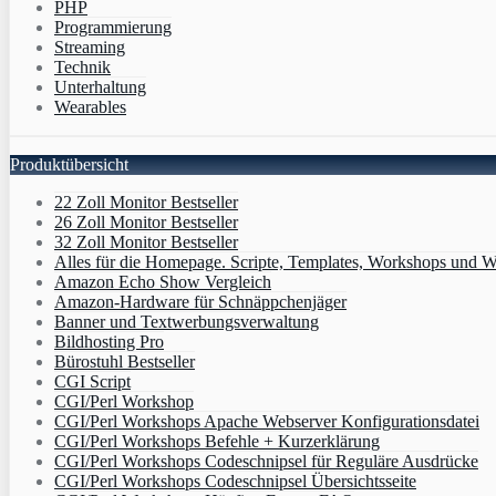
PHP
Programmierung
Streaming
Technik
Unterhaltung
Wearables
Produktübersicht
22 Zoll Monitor Bestseller
26 Zoll Monitor Bestseller
32 Zoll Monitor Bestseller
Alles für die Homepage. Scripte, Templates, Workshops und W
Amazon Echo Show Vergleich
Amazon-Hardware für Schnäppchenjäger
Banner und Textwerbungsverwaltung
Bildhosting Pro
Bürostuhl Bestseller
CGI Script
CGI/Perl Workshop
CGI/Perl Workshops Apache Webserver Konfigurationsdatei
CGI/Perl Workshops Befehle + Kurzerklärung
CGI/Perl Workshops Codeschnipsel für Reguläre Ausdrücke
CGI/Perl Workshops Codeschnipsel Übersichtsseite