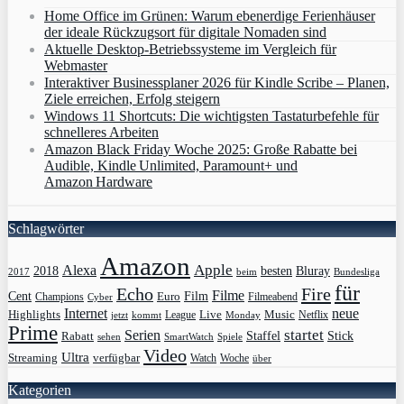
Home Office im Grünen: Warum ebenerdige Ferienhäuser
der ideale Rückzugsort für digitale Nomaden sind
Aktuelle Desktop-Betriebssysteme im Vergleich für
Webmaster
Interaktiver Businessplaner 2026 für Kindle Scribe – Planen,
Ziele erreichen, Erfolg steigern
Windows 11 Shortcuts: Die wichtigsten Tastaturbefehle für
schnelleres Arbeiten
Amazon Black Friday Woche 2025: Große Rabatte bei
Audible, Kindle Unlimited, Paramount+ und
Amazon Hardware
Schlagwörter
Amazon
Apple
Alexa
2018
Bluray
besten
Bundesliga
2017
beim
für
Echo
Fire
Filme
Film
Cent
Euro
Champions
Cyber
Filmeabend
Internet
neue
Highlights
Live
Music
League
jetzt
Monday
Netflix
kommt
Prime
Serien
startet
Rabatt
Staffel
Stick
sehen
SmartWatch
Spiele
Video
Ultra
Streaming
verfügbar
Watch
Woche
über
Kategorien