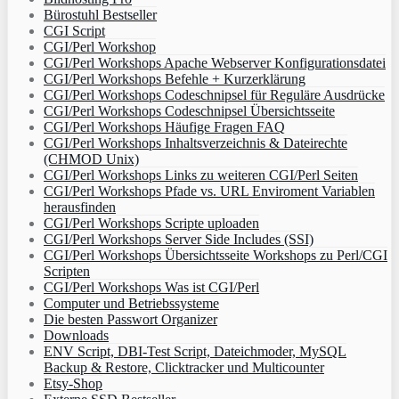
Bürostuhl Bestseller
CGI Script
CGI/Perl Workshop
CGI/Perl Workshops Apache Webserver Konfigurationsdatei
CGI/Perl Workshops Befehle + Kurzerklärung
CGI/Perl Workshops Codeschnipsel für Reguläre Ausdrücke
CGI/Perl Workshops Codeschnipsel Übersichtsseite
CGI/Perl Workshops Häufige Fragen FAQ
CGI/Perl Workshops Inhaltsverzeichnis & Dateirechte
(CHMOD Unix)
CGI/Perl Workshops Links zu weiteren CGI/Perl Seiten
CGI/Perl Workshops Pfade vs. URL Enviroment Variablen
herausfinden
CGI/Perl Workshops Scripte uploaden
CGI/Perl Workshops Server Side Includes (SSI)
CGI/Perl Workshops Übersichtsseite Workshops zu Perl/CGI
Scripten
CGI/Perl Workshops Was ist CGI/Perl
Computer und Betriebssysteme
Die besten Passwort Organizer
Downloads
ENV Script, DBI-Test Script, Dateichmoder, MySQL
Backup & Restore, Clicktracker und Multicounter
Etsy-Shop