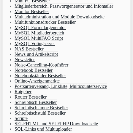
Mini PC Bestseller
Mitgliederbereich, Passwortgenerator und Infomailer
Monitor Bestseller
Multiadministration und Module Downloadseite
Multifunktionsdrucker Bestseller
MySQL Formulargenerator
MySQL Mitgliederbereich
MySQL MultiFAQ Script
MySQL Votingserver
NAS Bestseller
News und Artikelscript
Newsletter
Noise-Cancelling-Kopfhörer
Notebook Bestseller
Notebookständer Bestseller
Online-Anzeigenmärkte
Postkartenversand, Linkliste, Multicounterservice
Ratgeber
Router Bestseller
Schreibtisch Bestseller
Schreibtischlampe Bestseller
Schreibtischstuhl Bestseller
Scripte
SELFHTML und SELFPHP Downloadseite
SQL-Links und Multiuploader