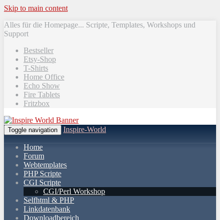
Skip to main content
Alles für die Homepage... Scripte, Templates, Workshops und
Support
Bestseller
Etsy-Shop
T-Shirts
Home Office
Echo Show
Fire Tablets
Fritzbox
Inspire-World
Toggle navigation
Home
Forum
Webtemplates
PHP Scripte
CGI Scripte
CGI/Perl Workshop
Selfhtml & PHP
Linkdatenbank
Downloadbereich