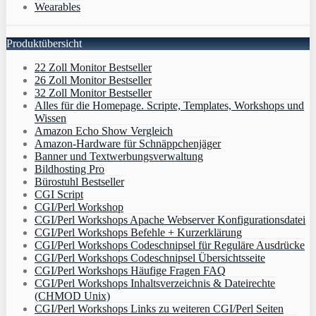
Wearables
Produktübersicht
22 Zoll Monitor Bestseller
26 Zoll Monitor Bestseller
32 Zoll Monitor Bestseller
Alles für die Homepage. Scripte, Templates, Workshops und
Wissen
Amazon Echo Show Vergleich
Amazon-Hardware für Schnäppchenjäger
Banner und Textwerbungsverwaltung
Bildhosting Pro
Bürostuhl Bestseller
CGI Script
CGI/Perl Workshop
CGI/Perl Workshops Apache Webserver Konfigurationsdatei
CGI/Perl Workshops Befehle + Kurzerklärung
CGI/Perl Workshops Codeschnipsel für Reguläre Ausdrücke
CGI/Perl Workshops Codeschnipsel Übersichtsseite
CGI/Perl Workshops Häufige Fragen FAQ
CGI/Perl Workshops Inhaltsverzeichnis & Dateirechte
(CHMOD Unix)
CGI/Perl Workshops Links zu weiteren CGI/Perl Seiten