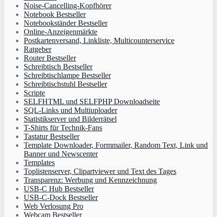
Noise-Cancelling-Kopfhörer
Notebook Bestseller
Notebookständer Bestseller
Online-Anzeigenmärkte
Postkartenversand, Linkliste, Multicounterservice
Ratgeber
Router Bestseller
Schreibtisch Bestseller
Schreibtischlampe Bestseller
Schreibtischstuhl Bestseller
Scripte
SELFHTML und SELFPHP Downloadseite
SQL-Links und Multiuploader
Statistikserver und Bilderrätsel
T-Shirts für Technik-Fans
Tastatur Bestseller
Template Downloader, Formmailer, Random Text, Link und
Banner und Newscenter
Templates
Toplistenserver, Clipartviewer und Text des Tages
Transparenz: Werbung und Kennzeichnung
USB-C Hub Bestseller
USB-C-Dock Bestseller
Web Verlosung Pro
Webcam Bestseller