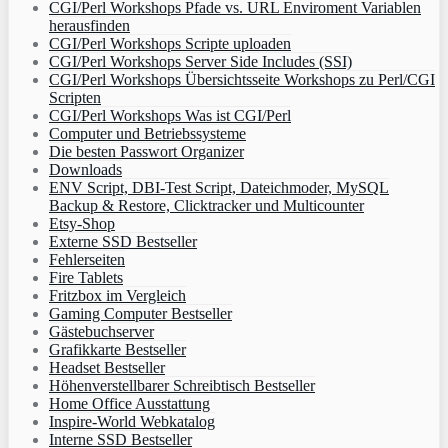
CGI/Perl Workshops Pfade vs. URL Enviroment Variablen
herausfinden
CGI/Perl Workshops Scripte uploaden
CGI/Perl Workshops Server Side Includes (SSI)
CGI/Perl Workshops Übersichtsseite Workshops zu Perl/CGI
Scripten
CGI/Perl Workshops Was ist CGI/Perl
Computer und Betriebssysteme
Die besten Passwort Organizer
Downloads
ENV Script, DBI-Test Script, Dateichmoder, MySQL
Backup & Restore, Clicktracker und Multicounter
Etsy-Shop
Externe SSD Bestseller
Fehlerseiten
Fire Tablets
Fritzbox im Vergleich
Gaming Computer Bestseller
Gästebuchserver
Grafikkarte Bestseller
Headset Bestseller
Höhenverstellbarer Schreibtisch Bestseller
Home Office Ausstattung
Inspire-World Webkatalog
Interne SSD Bestseller