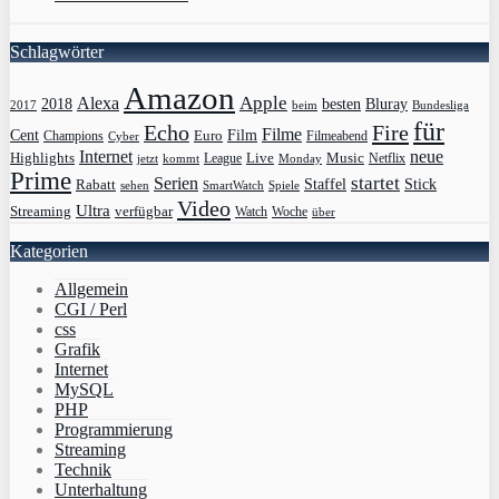
Schlagwörter
Amazon
Apple
Alexa
2018
Bluray
besten
Bundesliga
2017
beim
für
Echo
Fire
Filme
Film
Cent
Euro
Champions
Cyber
Filmeabend
Internet
neue
Highlights
Live
Music
League
jetzt
Monday
Netflix
kommt
Prime
Serien
startet
Rabatt
Staffel
Stick
sehen
SmartWatch
Spiele
Video
Ultra
Streaming
verfügbar
Watch
Woche
über
Kategorien
Allgemein
CGI / Perl
css
Grafik
Internet
MySQL
PHP
Programmierung
Streaming
Technik
Unterhaltung