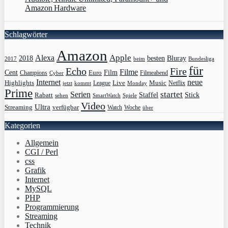
Amazon Hardware
Schlagwörter
Amazon
Apple
Alexa
2018
Bluray
besten
Bundesliga
2017
beim
für
Echo
Fire
Filme
Film
Cent
Euro
Champions
Cyber
Filmeabend
Internet
neue
Highlights
Live
Music
League
jetzt
Monday
Netflix
kommt
Prime
Serien
startet
Rabatt
Staffel
Stick
sehen
SmartWatch
Spiele
Video
Ultra
Streaming
verfügbar
Watch
Woche
über
Kategorien
Allgemein
CGI / Perl
css
Grafik
Internet
MySQL
PHP
Programmierung
Streaming
Technik