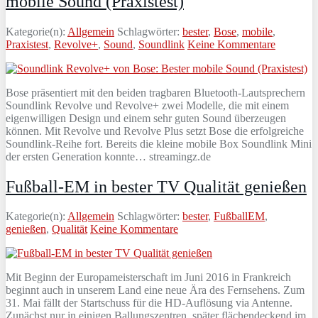
mobile Sound (Praxistest)
Kategorie(n):
Allgemein
Schlagwörter:
bester
,
Bose
,
mobile
,
Praxistest
,
Revolve+
,
Sound
,
Soundlink
Keine Kommentare
Bose präsentiert mit den beiden tragbaren Bluetooth-Lautsprechern
Soundlink Revolve und Revolve+ zwei Modelle, die mit einem
eigenwilligen Design und einem sehr guten Sound überzeugen
können. Mit Revolve und Revolve Plus setzt Bose die erfolgreiche
Soundlink-Reihe fort. Bereits die kleine mobile Box Soundlink Mini
der ersten Generation konnte… streamingz.de
Fußball-EM in bester TV Qualität genießen
Kategorie(n):
Allgemein
Schlagwörter:
bester
,
FußballEM
,
genießen
,
Qualität
Keine Kommentare
Mit Beginn der Europameisterschaft im Juni 2016 in Frankreich
beginnt auch in unserem Land eine neue Ära des Fernsehens. Zum
31. Mai fällt der Startschuss für die HD-Auflösung via Antenne.
Zunächst nur in einigen Ballungszentren, später flächendeckend im