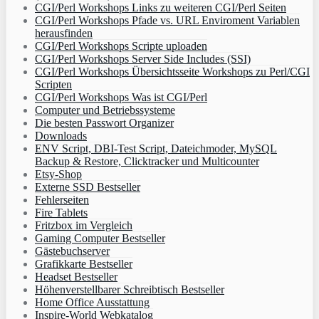
CGI/Perl Workshops Links zu weiteren CGI/Perl Seiten
CGI/Perl Workshops Pfade vs. URL Enviroment Variablen
herausfinden
CGI/Perl Workshops Scripte uploaden
CGI/Perl Workshops Server Side Includes (SSI)
CGI/Perl Workshops Übersichtsseite Workshops zu Perl/CGI
Scripten
CGI/Perl Workshops Was ist CGI/Perl
Computer und Betriebssysteme
Die besten Passwort Organizer
Downloads
ENV Script, DBI-Test Script, Dateichmoder, MySQL
Backup & Restore, Clicktracker und Multicounter
Etsy-Shop
Externe SSD Bestseller
Fehlerseiten
Fire Tablets
Fritzbox im Vergleich
Gaming Computer Bestseller
Gästebuchserver
Grafikkarte Bestseller
Headset Bestseller
Höhenverstellbarer Schreibtisch Bestseller
Home Office Ausstattung
Inspire-World Webkatalog