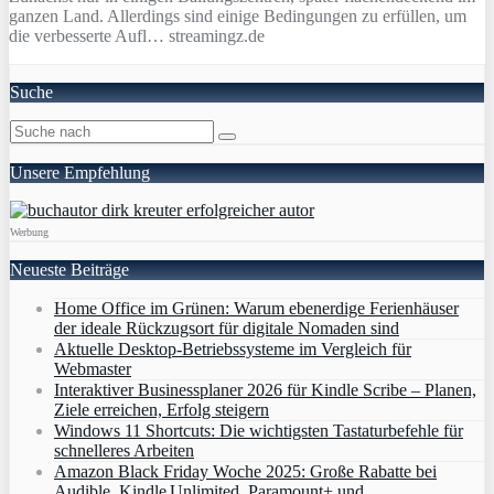
ganzen Land. Allerdings sind einige Bedingungen zu erfüllen, um
die verbesserte Aufl… streamingz.de
Suche
Unsere Empfehlung
Werbung
Neueste Beiträge
Home Office im Grünen: Warum ebenerdige Ferienhäuser
der ideale Rückzugsort für digitale Nomaden sind
Aktuelle Desktop-Betriebssysteme im Vergleich für
Webmaster
Interaktiver Businessplaner 2026 für Kindle Scribe – Planen,
Ziele erreichen, Erfolg steigern
Windows 11 Shortcuts: Die wichtigsten Tastaturbefehle für
schnelleres Arbeiten
Amazon Black Friday Woche 2025: Große Rabatte bei
Audible, Kindle Unlimited, Paramount+ und