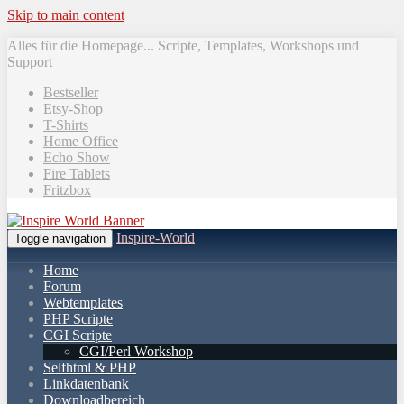
Skip to main content
Alles für die Homepage... Scripte, Templates, Workshops und
Support
Bestseller
Etsy-Shop
T-Shirts
Home Office
Echo Show
Fire Tablets
Fritzbox
Inspire-World
Toggle navigation
Home
Forum
Webtemplates
PHP Scripte
CGI Scripte
CGI/Perl Workshop
Selfhtml & PHP
Linkdatenbank
Downloadbereich