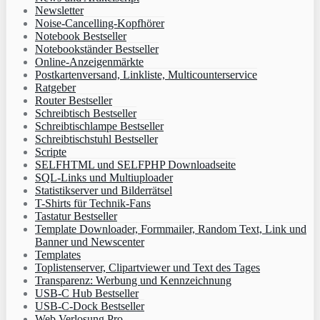
Newsletter
Noise-Cancelling-Kopfhörer
Notebook Bestseller
Notebookständer Bestseller
Online-Anzeigenmärkte
Postkartenversand, Linkliste, Multicounterservice
Ratgeber
Router Bestseller
Schreibtisch Bestseller
Schreibtischlampe Bestseller
Schreibtischstuhl Bestseller
Scripte
SELFHTML und SELFPHP Downloadseite
SQL-Links und Multiuploader
Statistikserver und Bilderrätsel
T-Shirts für Technik-Fans
Tastatur Bestseller
Template Downloader, Formmailer, Random Text, Link und
Banner und Newscenter
Templates
Toplistenserver, Clipartviewer und Text des Tages
Transparenz: Werbung und Kennzeichnung
USB-C Hub Bestseller
USB-C-Dock Bestseller
Web Verlosung Pro