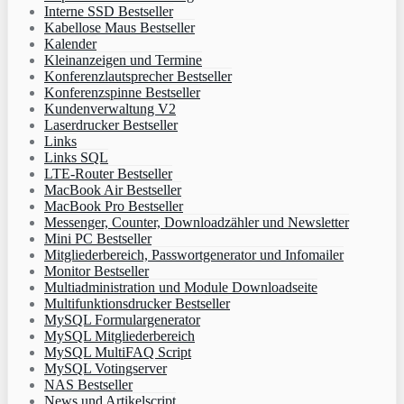
Interne SSD Bestseller
Kabellose Maus Bestseller
Kalender
Kleinanzeigen und Termine
Konferenzlautsprecher Bestseller
Konferenzspinne Bestseller
Kundenverwaltung V2
Laserdrucker Bestseller
Links
Links SQL
LTE-Router Bestseller
MacBook Air Bestseller
MacBook Pro Bestseller
Messenger, Counter, Downloadzähler und Newsletter
Mini PC Bestseller
Mitgliederbereich, Passwortgenerator und Infomailer
Monitor Bestseller
Multiadministration und Module Downloadseite
Multifunktionsdrucker Bestseller
MySQL Formulargenerator
MySQL Mitgliederbereich
MySQL MultiFAQ Script
MySQL Votingserver
NAS Bestseller
News und Artikelscript