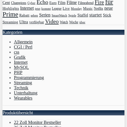
für
Echo
Fire
Filme
Film
Cent
Euro
Champions
Cyber
Filmeabend
Internet
neue
Highlights
Live
Music
League
jetzt
Monday
Netflix
kommt
Prime
Serien
startet
Rabatt
Staffel
Stick
sehen
SmartWatch
Spiele
Video
Ultra
Streaming
verfügbar
Watch
Woche
über
Kategorien
Allgemein
CGI / Perl
css
Grafik
Internet
MySQL
PHP
Programmierung
Streaming
Technik
Unterhaltung
Wearables
Produktübersicht
22 Zoll Monitor Bestseller