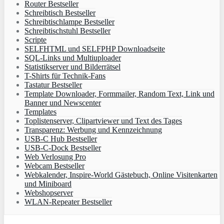
Router Bestseller
Schreibtisch Bestseller
Schreibtischlampe Bestseller
Schreibtischstuhl Bestseller
Scripte
SELFHTML und SELFPHP Downloadseite
SQL-Links und Multiuploader
Statistikserver und Bilderrätsel
T-Shirts für Technik-Fans
Tastatur Bestseller
Template Downloader, Formmailer, Random Text, Link und
Banner und Newscenter
Templates
Toplistenserver, Clipartviewer und Text des Tages
Transparenz: Werbung und Kennzeichnung
USB-C Hub Bestseller
USB-C-Dock Bestseller
Web Verlosung Pro
Webcam Bestseller
Webkalender, Inspire-World Gästebuch, Online Visitenkarten
und Miniboard
Webshopserver
WLAN-Repeater Bestseller