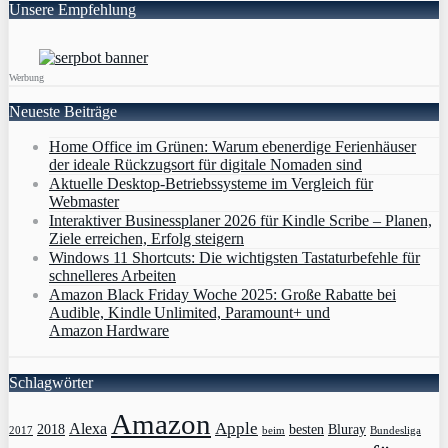
Unsere Empfehlung
Werbung
Neueste Beiträge
Home Office im Grünen: Warum ebenerdige Ferienhäuser
der ideale Rückzugsort für digitale Nomaden sind
Aktuelle Desktop-Betriebssysteme im Vergleich für
Webmaster
Interaktiver Businessplaner 2026 für Kindle Scribe – Planen,
Ziele erreichen, Erfolg steigern
Windows 11 Shortcuts: Die wichtigsten Tastaturbefehle für
schnelleres Arbeiten
Amazon Black Friday Woche 2025: Große Rabatte bei
Audible, Kindle Unlimited, Paramount+ und
Amazon Hardware
Schlagwörter
Amazon
Apple
Alexa
2018
Bluray
besten
Bundesliga
2017
beim