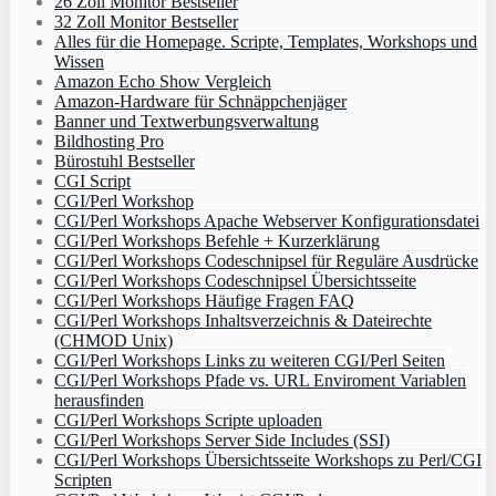
26 Zoll Monitor Bestseller
32 Zoll Monitor Bestseller
Alles für die Homepage. Scripte, Templates, Workshops und
Wissen
Amazon Echo Show Vergleich
Amazon-Hardware für Schnäppchenjäger
Banner und Textwerbungsverwaltung
Bildhosting Pro
Bürostuhl Bestseller
CGI Script
CGI/Perl Workshop
CGI/Perl Workshops Apache Webserver Konfigurationsdatei
CGI/Perl Workshops Befehle + Kurzerklärung
CGI/Perl Workshops Codeschnipsel für Reguläre Ausdrücke
CGI/Perl Workshops Codeschnipsel Übersichtsseite
CGI/Perl Workshops Häufige Fragen FAQ
CGI/Perl Workshops Inhaltsverzeichnis & Dateirechte
(CHMOD Unix)
CGI/Perl Workshops Links zu weiteren CGI/Perl Seiten
CGI/Perl Workshops Pfade vs. URL Enviroment Variablen
herausfinden
CGI/Perl Workshops Scripte uploaden
CGI/Perl Workshops Server Side Includes (SSI)
CGI/Perl Workshops Übersichtsseite Workshops zu Perl/CGI
Scripten