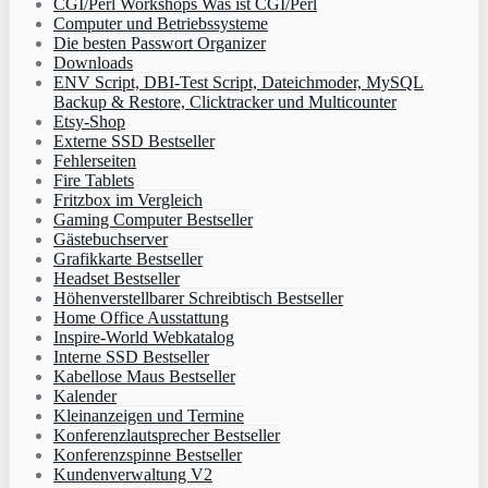
CGI/Perl Workshops Was ist CGI/Perl
Computer und Betriebssysteme
Die besten Passwort Organizer
Downloads
ENV Script, DBI-Test Script, Dateichmoder, MySQL
Backup & Restore, Clicktracker und Multicounter
Etsy-Shop
Externe SSD Bestseller
Fehlerseiten
Fire Tablets
Fritzbox im Vergleich
Gaming Computer Bestseller
Gästebuchserver
Grafikkarte Bestseller
Headset Bestseller
Höhenverstellbarer Schreibtisch Bestseller
Home Office Ausstattung
Inspire-World Webkatalog
Interne SSD Bestseller
Kabellose Maus Bestseller
Kalender
Kleinanzeigen und Termine
Konferenzlautsprecher Bestseller
Konferenzspinne Bestseller
Kundenverwaltung V2