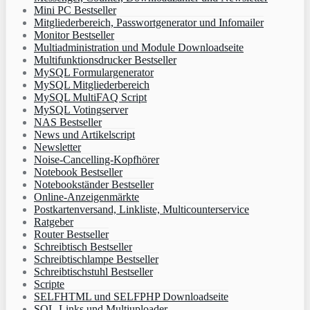
Mini PC Bestseller
Mitgliederbereich, Passwortgenerator und Infomailer
Monitor Bestseller
Multiadministration und Module Downloadseite
Multifunktionsdrucker Bestseller
MySQL Formulargenerator
MySQL Mitgliederbereich
MySQL MultiFAQ Script
MySQL Votingserver
NAS Bestseller
News und Artikelscript
Newsletter
Noise-Cancelling-Kopfhörer
Notebook Bestseller
Notebookständer Bestseller
Online-Anzeigenmärkte
Postkartenversand, Linkliste, Multicounterservice
Ratgeber
Router Bestseller
Schreibtisch Bestseller
Schreibtischlampe Bestseller
Schreibtischstuhl Bestseller
Scripte
SELFHTML und SELFPHP Downloadseite
SQL-Links und Multiuploader