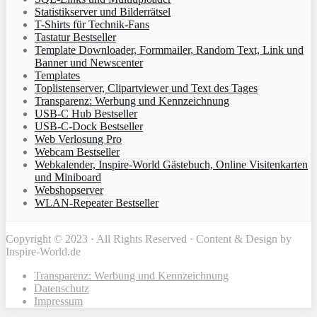
Statistikserver und Bilderrätsel
T-Shirts für Technik-Fans
Tastatur Bestseller
Template Downloader, Formmailer, Random Text, Link und
Banner und Newscenter
Templates
Toplistenserver, Clipartviewer und Text des Tages
Transparenz: Werbung und Kennzeichnung
USB-C Hub Bestseller
USB-C-Dock Bestseller
Web Verlosung Pro
Webcam Bestseller
Webkalender, Inspire-World Gästebuch, Online Visitenkarten
und Miniboard
Webshopserver
WLAN-Repeater Bestseller
Copyright © 2023 · All Rights Reserved · Content & Design by
Inspire-World.de
Transparenz: Werbung und Kennzeichnung
Datenschutz
Impressum