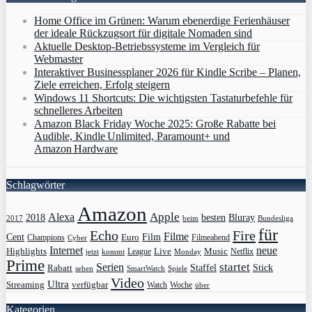
Home Office im Grünen: Warum ebenerdige Ferienhäuser
der ideale Rückzugsort für digitale Nomaden sind
Aktuelle Desktop-Betriebssysteme im Vergleich für
Webmaster
Interaktiver Businessplaner 2026 für Kindle Scribe – Planen,
Ziele erreichen, Erfolg steigern
Windows 11 Shortcuts: Die wichtigsten Tastaturbefehle für
schnelleres Arbeiten
Amazon Black Friday Woche 2025: Große Rabatte bei
Audible, Kindle Unlimited, Paramount+ und
Amazon Hardware
Schlagwörter
Amazon
Apple
Alexa
2018
Bluray
besten
Bundesliga
2017
beim
für
Echo
Fire
Filme
Film
Cent
Euro
Champions
Cyber
Filmeabend
Internet
neue
Highlights
Live
Music
League
jetzt
Monday
Netflix
kommt
Prime
Serien
startet
Rabatt
Staffel
Stick
sehen
SmartWatch
Spiele
Video
Ultra
Streaming
verfügbar
Watch
Woche
über
Kategorien