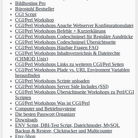
Bildhosting Pro
Bürostuhl Bestseller
CGI Script
CGI/Perl Workshop
CGI/Perl Workshops Apache Webserver Konfigurationsdatei
CGI/Perl Workshops Befehle + Kurzerklärung
CGI/Perl Workshops Codeschnipsel für Reguläre Ausdrücke
CGI/Perl Workshops Codeschnipsel Übersichtsseite
CGI/Perl Workshops Häufige Fragen FAQ
CGI/Perl Workshops Inhaltsverzeichnis & Dateirechte
(CHMOD Unix)
CGI/Perl Workshops Links zu weiteren CGI/Perl Seiten
CGI/Perl Workshops Pfade vs. URL Enviroment Variablen
herausfinden
CGI/Perl Workshops Scripte uploaden
CGI/Perl Workshops Server Side Includes (SSI)
CGI/Perl Workshops Übersichtsseite Workshops zu Perl/CGI
Scripten
CGI/Perl Workshops Was ist CGI/Perl
Computer und Betriebssysteme
Die besten Passwort Organizer
Downloads
ENV Script, DBI-Test Script, Dateichmoder, MySQL
Backup & Restore, Clicktracker und Multicounter
Etsy-Shop