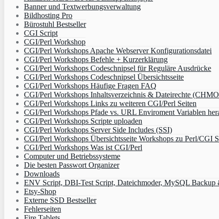
Banner und Textwerbungsverwaltung
Bildhosting Pro
Bürostuhl Bestseller
CGI Script
CGI/Perl Workshop
CGI/Perl Workshops Apache Webserver Konfigurationsdatei
CGI/Perl Workshops Befehle + Kurzerklärung
CGI/Perl Workshops Codeschnipsel für Reguläre Ausdrücke
CGI/Perl Workshops Codeschnipsel Übersichtsseite
CGI/Perl Workshops Häufige Fragen FAQ
CGI/Perl Workshops Inhaltsverzeichnis & Dateirechte (CHM
CGI/Perl Workshops Links zu weiteren CGI/Perl Seiten
CGI/Perl Workshops Pfade vs. URL Enviroment Variablen her
CGI/Perl Workshops Scripte uploaden
CGI/Perl Workshops Server Side Includes (SSI)
CGI/Perl Workshops Übersichtsseite Workshops zu Perl/CGI S
CGI/Perl Workshops Was ist CGI/Perl
Computer und Betriebssysteme
Die besten Passwort Organizer
Downloads
ENV Script, DBI-Test Script, Dateichmoder, MySQL Backup & 
Etsy-Shop
Externe SSD Bestseller
Fehlerseiten
Fire Tablets