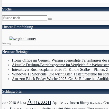
Suche
Unsere Empfehlung
Werbung
Neueste Beiträge
Home Office im Grünen: Warum ebenerdige Ferienhäuser der i
Aktuelle Desktop-Betriebssysteme im Vergleich für Webmaster
Interaktiver Businessplaner 2026 für Kindle Scribe – Planen, Zi
Windows 11 Shortcuts: Die wichtigsten Tastaturbefehle für sch
Amazon Black Friday Woche 2025: Große Rabatte bei Audibl
Schlagwörter
Amazon
Apple
Alexa
2018
Bluray
besten
Cen
Bundesliga
2017
beim
Serien
startet
Ultra
Staffel
Stick
Streaming
verfügbar
sehen
SmartWatch
Spiele