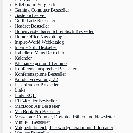
Fritzbox im Vergleich
Gaming Computer Bestseller
Gästebuchserver
Grafikkarte Bestseller
Headset Bestseller
Höhenverstellbarer Schreibtisch Bestseller
Home Office Ausstattung
Inspire-World Webkatalog
Interne SSD Bestseller
Kabellose Maus Bestseller
Kalender
Kleinanzeigen und Termine
Konferenzlautsprecher Bestseller
Konferenzspinne Bestseller
Kundenverwaltung V2
Laserdrucker Bestseller
Links
Links SQL
LTE-Router Bestseller
MacBook Air Bestseller
MacBook Pro Bestseller
Messenger, Counter, Downloadzähler und Newsletter
Mini PC Bestseller
Mitgliederbereich, Passwortgenerator und Infomailer
Monitor Bestseller