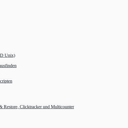
OD Unix)
ausfinden
cripten
Restore, Clicktracker und Multicounter