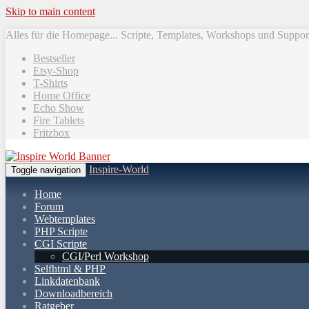
Skip to main content
Alles für die Homepage... Scripte, Templates, Workshops und Suppor
Bestseller
Etsy-Shop
T-Shirts
Home Office
Echo Show
Fire Tablets
Fritzbox
Inspire-World
Toggle navigation
Home
Forum
Webtemplates
PHP Scripte
CGI Scripte
CGI/Perl Workshop
Selfhtml & PHP
Linkdatenbank
Downloadbereich
Ratgeber