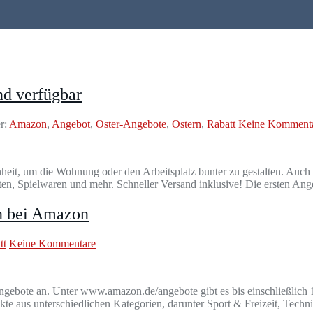
nd verfügbar
r:
Amazon
,
Angebot
,
Oster-Angebote
,
Ostern
,
Rabatt
Keine Komment
heit, um die Wohnung oder den Arbeitsplatz bunter zu gestalten. Auch
rten, Spielwaren und mehr. Schneller Versand inklusive! Die ersten Ang
n bei Amazon
tt
Keine Kommentare
ngebote an. Unter www.amazon.de/angebote gibt es bis einschließlich 1
te aus unterschiedlichen Kategorien, darunter Sport & Freizeit, Tec