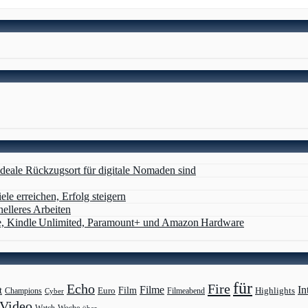
deale Rückzugsort für digitale Nomaden sind
ele erreichen, Erfolg steigern
nelleres Arbeiten
e, Kindle Unlimited, Paramount+ und Amazon Hardware
für
Echo
Fire
Filme
In
Film
t
Highlights
Euro
Champions
Cyber
Filmeabend
Video