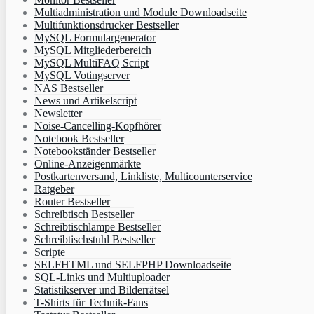
Multiadministration und Module Downloadseite
Multifunktionsdrucker Bestseller
MySQL Formulargenerator
MySQL Mitgliederbereich
MySQL MultiFAQ Script
MySQL Votingserver
NAS Bestseller
News und Artikelscript
Newsletter
Noise-Cancelling-Kopfhörer
Notebook Bestseller
Notebookständer Bestseller
Online-Anzeigenmärkte
Postkartenversand, Linkliste, Multicounterservice
Ratgeber
Router Bestseller
Schreibtisch Bestseller
Schreibtischlampe Bestseller
Schreibtischstuhl Bestseller
Scripte
SELFHTML und SELFPHP Downloadseite
SQL-Links und Multiuploader
Statistikserver und Bilderrätsel
T-Shirts für Technik-Fans