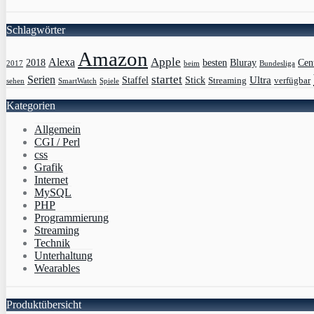
Schlagwörter
Amazon
Apple
Alexa
2018
Bluray
besten
Cen
Bundesliga
2017
beim
Serien
startet
Ultra
Staffel
Stick
Streaming
verfügbar
sehen
SmartWatch
Spiele
Kategorien
Allgemein
CGI / Perl
css
Grafik
Internet
MySQL
PHP
Programmierung
Streaming
Technik
Unterhaltung
Wearables
Produktübersicht