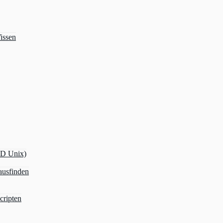
issen
OD Unix)
ausfinden
cripten