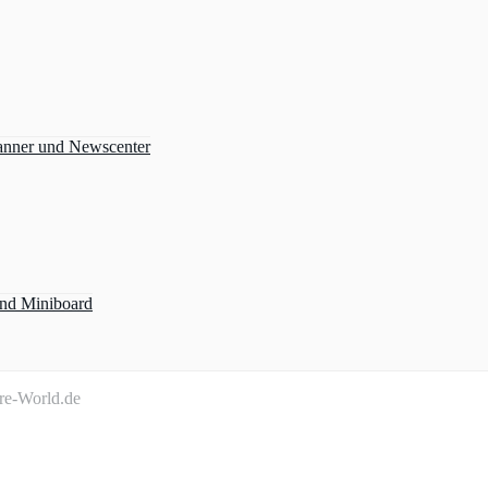
anner und Newscenter
und Miniboard
ire-World.de