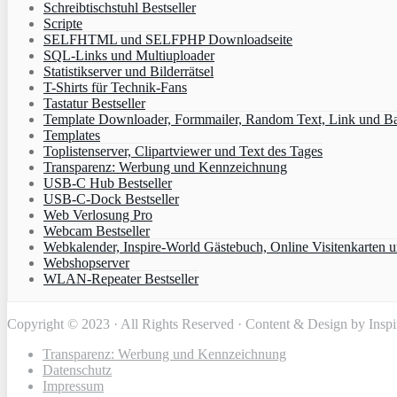
Schreibtischstuhl Bestseller
Scripte
SELFHTML und SELFPHP Downloadseite
SQL-Links und Multiuploader
Statistikserver und Bilderrätsel
T-Shirts für Technik-Fans
Tastatur Bestseller
Template Downloader, Formmailer, Random Text, Link und B
Templates
Toplistenserver, Clipartviewer und Text des Tages
Transparenz: Werbung und Kennzeichnung
USB-C Hub Bestseller
USB-C-Dock Bestseller
Web Verlosung Pro
Webcam Bestseller
Webkalender, Inspire-World Gästebuch, Online Visitenkarten 
Webshopserver
WLAN-Repeater Bestseller
Copyright © 2023 · All Rights Reserved · Content & Design by Insp
Transparenz: Werbung und Kennzeichnung
Datenschutz
Impressum