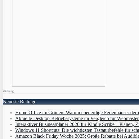
Werbung
Neueste Beiträge
Home Office im Grünen: Warum ebenerdige Ferienhäuser der i
Aktuelle Desktop-Betriebssysteme im Vergleich für Webmaster
Interaktiver Businessplaner 2026 für Kindle Scribe – Planen, Zi
Windows 11 Shortcuts: Die wichtigsten Tastaturbefehle für sch
Amazon Black Friday Woche 2025: Große Rabatte bei Audibl