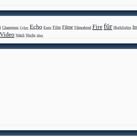
für
Echo
Fire
Filme
In
Film
t
Highlights
Euro
Champions
Cyber
Filmeabend
Video
Watch
Woche
über