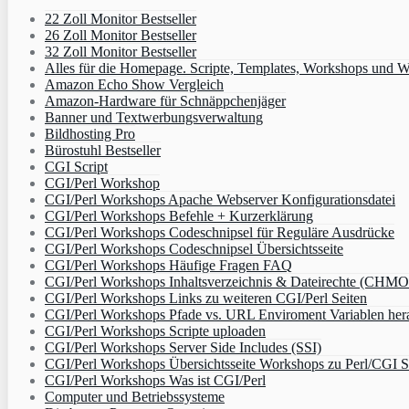
22 Zoll Monitor Bestseller
26 Zoll Monitor Bestseller
32 Zoll Monitor Bestseller
Alles für die Homepage. Scripte, Templates, Workshops und W
Amazon Echo Show Vergleich
Amazon-Hardware für Schnäppchenjäger
Banner und Textwerbungsverwaltung
Bildhosting Pro
Bürostuhl Bestseller
CGI Script
CGI/Perl Workshop
CGI/Perl Workshops Apache Webserver Konfigurationsdatei
CGI/Perl Workshops Befehle + Kurzerklärung
CGI/Perl Workshops Codeschnipsel für Reguläre Ausdrücke
CGI/Perl Workshops Codeschnipsel Übersichtsseite
CGI/Perl Workshops Häufige Fragen FAQ
CGI/Perl Workshops Inhaltsverzeichnis & Dateirechte (CHM
CGI/Perl Workshops Links zu weiteren CGI/Perl Seiten
CGI/Perl Workshops Pfade vs. URL Enviroment Variablen her
CGI/Perl Workshops Scripte uploaden
CGI/Perl Workshops Server Side Includes (SSI)
CGI/Perl Workshops Übersichtsseite Workshops zu Perl/CGI S
CGI/Perl Workshops Was ist CGI/Perl
Computer und Betriebssysteme