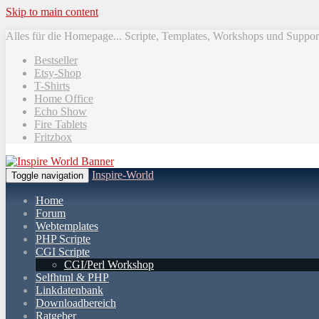
Skip to main content
Alles für die Homepage... Scripte, Templates, Workshops und Suppor
Bestseller
Etsy-Shop
T-Shirts
Home Office
Echo Show
Fire Tablets
Fritzbox
Inspire-World
Toggle navigation
Home
Forum
Webtemplates
PHP Scripte
CGI Scripte
CGI/Perl Workshop
Selfhtml & PHP
Linkdatenbank
Downloadbereich
Ratgeber