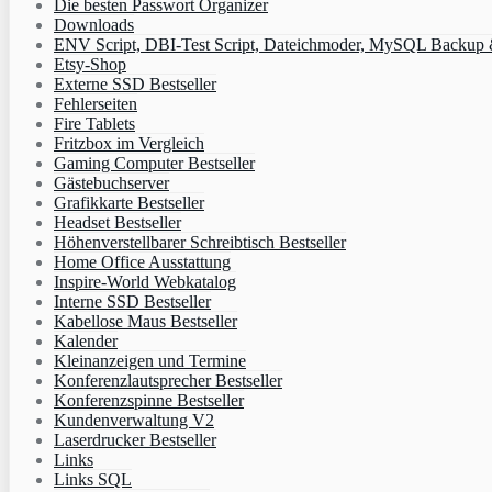
Die besten Passwort Organizer
Downloads
ENV Script, DBI-Test Script, Dateichmoder, MySQL Backup & 
Etsy-Shop
Externe SSD Bestseller
Fehlerseiten
Fire Tablets
Fritzbox im Vergleich
Gaming Computer Bestseller
Gästebuchserver
Grafikkarte Bestseller
Headset Bestseller
Höhenverstellbarer Schreibtisch Bestseller
Home Office Ausstattung
Inspire-World Webkatalog
Interne SSD Bestseller
Kabellose Maus Bestseller
Kalender
Kleinanzeigen und Termine
Konferenzlautsprecher Bestseller
Konferenzspinne Bestseller
Kundenverwaltung V2
Laserdrucker Bestseller
Links
Links SQL