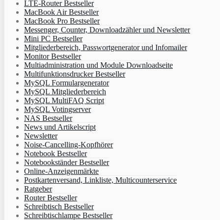
LTE-Router Bestseller
MacBook Air Bestseller
MacBook Pro Bestseller
Messenger, Counter, Downloadzähler und Newsletter
Mini PC Bestseller
Mitgliederbereich, Passwortgenerator und Infomailer
Monitor Bestseller
Multiadministration und Module Downloadseite
Multifunktionsdrucker Bestseller
MySQL Formulargenerator
MySQL Mitgliederbereich
MySQL MultiFAQ Script
MySQL Votingserver
NAS Bestseller
News und Artikelscript
Newsletter
Noise-Cancelling-Kopfhörer
Notebook Bestseller
Notebookständer Bestseller
Online-Anzeigenmärkte
Postkartenversand, Linkliste, Multicounterservice
Ratgeber
Router Bestseller
Schreibtisch Bestseller
Schreibtischlampe Bestseller