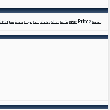
Prime
ternet
neue
Live
Music
Rabatt
League
jetzt
Monday
Netflix
kommt