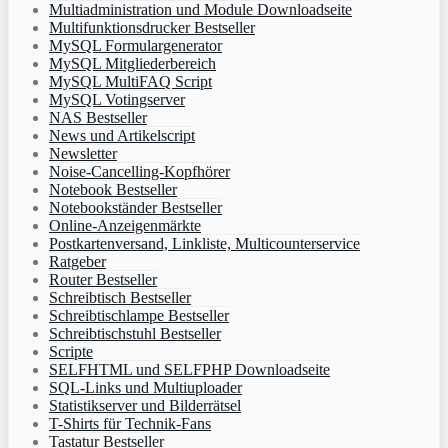
Multiadministration und Module Downloadseite
Multifunktionsdrucker Bestseller
MySQL Formulargenerator
MySQL Mitgliederbereich
MySQL MultiFAQ Script
MySQL Votingserver
NAS Bestseller
News und Artikelscript
Newsletter
Noise-Cancelling-Kopfhörer
Notebook Bestseller
Notebookständer Bestseller
Online-Anzeigenmärkte
Postkartenversand, Linkliste, Multicounterservice
Ratgeber
Router Bestseller
Schreibtisch Bestseller
Schreibtischlampe Bestseller
Schreibtischstuhl Bestseller
Scripte
SELFHTML und SELFPHP Downloadseite
SQL-Links und Multiuploader
Statistikserver und Bilderrätsel
T-Shirts für Technik-Fans
Tastatur Bestseller