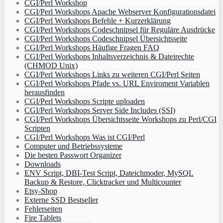
CGI/Perl Workshop
CGI/Perl Workshops Apache Webserver Konfigurationsdatei
CGI/Perl Workshops Befehle + Kurzerklärung
CGI/Perl Workshops Codeschnipsel für Reguläre Ausdrücke
CGI/Perl Workshops Codeschnipsel Übersichtsseite
CGI/Perl Workshops Häufige Fragen FAQ
CGI/Perl Workshops Inhaltsverzeichnis & Dateirechte
(CHMOD Unix)
CGI/Perl Workshops Links zu weiteren CGI/Perl Seiten
CGI/Perl Workshops Pfade vs. URL Enviroment Variablen
herausfinden
CGI/Perl Workshops Scripte uploaden
CGI/Perl Workshops Server Side Includes (SSI)
CGI/Perl Workshops Übersichtsseite Workshops zu Perl/CGI
Scripten
CGI/Perl Workshops Was ist CGI/Perl
Computer und Betriebssysteme
Die besten Passwort Organizer
Downloads
ENV Script, DBI-Test Script, Dateichmoder, MySQL
Backup & Restore, Clicktracker und Multicounter
Etsy-Shop
Externe SSD Bestseller
Fehlerseiten
Fire Tablets