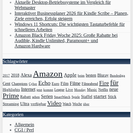
Aktuelle Desktop-Betriebssysteme im Vergleich für
Webmaster
Interaktiver Businessplaner 2026 für Kindle Scribe – Planen,
Ziele erreichen, Erfolg steigern
Windows 11 Shortcuts: Die wichtigsten Tastaturbefehle für
schnelleres Arbeiten
Amazon Black Friday Woche 2025: Große Rabatte bei
Audible, Kindle Unlimited, Paramount+ und
Amazon Hardware
Schlagwörter
Amazon
Apple
Alexa
2018
Bluray
besten
Bundesliga
2017
beim
für
Echo
Fire
Filme
Film
Cent
Euro
Champions
Cyber
Filmeabend
Internet
neue
Highlights
Live
Music
League
jetzt
Monday
Netflix
kommt
Prime
Serien
startet
Rabatt
Staffel
Stick
sehen
SmartWatch
Spiele
Video
Ultra
Streaming
verfügbar
Watch
Woche
über
Kategorien
Allgemein
CGI / Perl