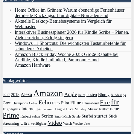
Home Office im Grünen: Warum ebenerdige Ferienhäuser
der ideale Rückzugsort für digitale Nomaden sind
Aktuelle Desktop-Betriebssysteme im Vergleich für
Webmaster
Interaktiver Businessplaner 2026 für Kindle Scribe – Planen,
Ziele erreichen, Erfolg steigern
Windows 11 Shortcuts: Die wichtigsten Tastaturbefehle für
schnelleres Arbeiten
Amazon Black Friday Woche 2025: Große Rabatte bei
Audible, Kindle Unlimited, Paramount+ und
Amazon Hardware
Schlagwörter
Amazon
Apple
Alexa
2018
Bluray
besten
Bundesliga
2017
beim
für
Echo
Fire
Filme
Film
Cent
Euro
Champions
Cyber
Filmeabend
Internet
neue
Highlights
Live
Music
League
jetzt
Monday
Netflix
kommt
Prime
Serien
startet
Rabatt
Staffel
Stick
sehen
SmartWatch
Spiele
Video
Ultra
Streaming
verfügbar
Watch
Woche
über