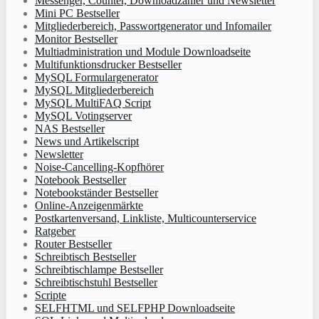
Messenger, Counter, Downloadzähler und Newsletter
Mini PC Bestseller
Mitgliederbereich, Passwortgenerator und Infomailer
Monitor Bestseller
Multiadministration und Module Downloadseite
Multifunktionsdrucker Bestseller
MySQL Formulargenerator
MySQL Mitgliederbereich
MySQL MultiFAQ Script
MySQL Votingserver
NAS Bestseller
News und Artikelscript
Newsletter
Noise-Cancelling-Kopfhörer
Notebook Bestseller
Notebookständer Bestseller
Online-Anzeigenmärkte
Postkartenversand, Linkliste, Multicounterservice
Ratgeber
Router Bestseller
Schreibtisch Bestseller
Schreibtischlampe Bestseller
Schreibtischstuhl Bestseller
Scripte
SELFHTML und SELFPHP Downloadseite