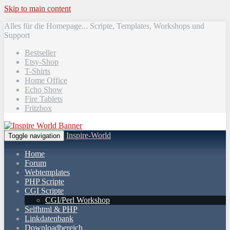
Skip to main content
Alles für die Homepage... Scripte, Templates, Workshops und
Support
Bestseller
Etsy-Shop
T-Shirts
Home Office
Echo Show
Fire Tablets
Fritzbox
Inspire-World
Toggle navigation
Home
Forum
Webtemplates
PHP Scripte
CGI Scripte
CGI/Perl Workshop
Selfhtml & PHP
Linkdatenbank
Downloadbereich