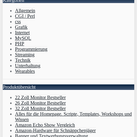
Kategorien
Allgemein
CGI / Perl
css
Grafik
Internet
MySQL
PHP
Programmierung
Streaming
Technik
Unterhaltung
Wearables
Produktübersicht
22 Zoll Monitor Bestseller
26 Zoll Monitor Bestseller
32 Zoll Monitor Bestseller
Alles für die Homepage. Scripte, Templates, Workshops und
Wissen
Amazon Echo Show Vergleich
Amazon-Hardware für Schnäppchenjäger
Banner und Textwerbungsverwaltung