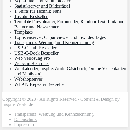
SQL-Links und Multiuploader
Statistikserver und Bilderrätsel
T-Shirts für Technik-Fans
Tastatur Bestseller
Template Downloader, Formmailer, Random Text, Link und
Banner und Newscenter
Templates
Toplistenserver, Clipartviewer und Text des Tages
Transparenz: Werbung und Kennzeichnung
USB-C Hub Bestseller
USB-C-Dock Bestseller
Web Verlosung Pro
Webcam Bestseller
Webkalender, Inspire-World Gästebuch, Online Visitenkarten
und Miniboard
Webshopserver
WLAN-Repeater Bestseller
Copyright © 2023 · All Rights Reserved · Content & Design by
Inspire-World.de
Transparenz: Werbung und Kennzeichnung
Datenschutz
Impressum