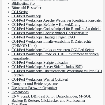
Bildhosting Pro
Bürostuhl Bestseller
CGI Script
CGI/Perl Workshop
CGI/Perl Workshops Apache Webserver Konfigurationsdatei
CGI/Perl Workshops Befehle + Kurzerklärung
CGI/Perl Workshops Codeschnipsel für Reguläre Ausdrücke
CGI/Perl Workshops Codeschnipsel Übersichtsseite
CGI/Perl Workshops Häufige Fragen FAQ
CGI/Perl Workshops Inhaltsverzeichnis & Dateirechte
(CHMOD Unix)
CGI/Perl Workshops Links zu weiteren CGI/Perl Seiten
CGI/Perl Workshops Pfade vs. URL Enviroment Variablen
herausfinden
CGI/Perl Workshops Scripte uploaden
CGI/Perl Workshops Server Side Includes (SSI)
CGI/Perl Workshops Übersichtsseite Workshops zu Perl/CGI
Scripten
CGI/Perl Workshops Was ist CGI/Perl
Computer und Betriebssysteme
Die besten Passwort Organizer
Downloads
ENV Script, DBI-Test Script, Dateichmoder, MySQL
Backup & Restore, Clicktracker und Multicounter
Etsy-Shop