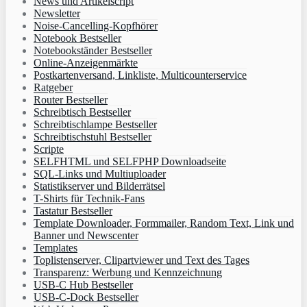
News und Artikelscript
Newsletter
Noise-Cancelling-Kopfhörer
Notebook Bestseller
Notebookständer Bestseller
Online-Anzeigenmärkte
Postkartenversand, Linkliste, Multicounterservice
Ratgeber
Router Bestseller
Schreibtisch Bestseller
Schreibtischlampe Bestseller
Schreibtischstuhl Bestseller
Scripte
SELFHTML und SELFPHP Downloadseite
SQL-Links und Multiuploader
Statistikserver und Bilderrätsel
T-Shirts für Technik-Fans
Tastatur Bestseller
Template Downloader, Formmailer, Random Text, Link und
Banner und Newscenter
Templates
Toplistenserver, Clipartviewer und Text des Tages
Transparenz: Werbung und Kennzeichnung
USB-C Hub Bestseller
USB-C-Dock Bestseller