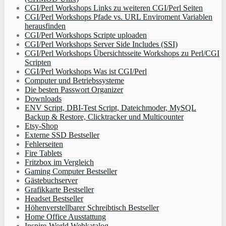
CGI/Perl Workshops Links zu weiteren CGI/Perl Seiten
CGI/Perl Workshops Pfade vs. URL Enviroment Variablen
herausfinden
CGI/Perl Workshops Scripte uploaden
CGI/Perl Workshops Server Side Includes (SSI)
CGI/Perl Workshops Übersichtsseite Workshops zu Perl/CGI
Scripten
CGI/Perl Workshops Was ist CGI/Perl
Computer und Betriebssysteme
Die besten Passwort Organizer
Downloads
ENV Script, DBI-Test Script, Dateichmoder, MySQL
Backup & Restore, Clicktracker und Multicounter
Etsy-Shop
Externe SSD Bestseller
Fehlerseiten
Fire Tablets
Fritzbox im Vergleich
Gaming Computer Bestseller
Gästebuchserver
Grafikkarte Bestseller
Headset Bestseller
Höhenverstellbarer Schreibtisch Bestseller
Home Office Ausstattung
Inspire-World Webkatalog