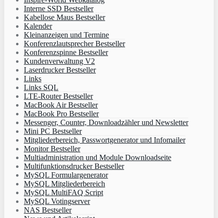
Interne SSD Bestseller
Kabellose Maus Bestseller
Kalender
Kleinanzeigen und Termine
Konferenzlautsprecher Bestseller
Konferenzspinne Bestseller
Kundenverwaltung V2
Laserdrucker Bestseller
Links
Links SQL
LTE-Router Bestseller
MacBook Air Bestseller
MacBook Pro Bestseller
Messenger, Counter, Downloadzähler und Newsletter
Mini PC Bestseller
Mitgliederbereich, Passwortgenerator und Infomailer
Monitor Bestseller
Multiadministration und Module Downloadseite
Multifunktionsdrucker Bestseller
MySQL Formulargenerator
MySQL Mitgliederbereich
MySQL MultiFAQ Script
MySQL Votingserver
NAS Bestseller