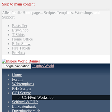
Skip to main content
Alles für die Homepage... Scripte, Templates, Workshops und
Support
Bestseller
Etsy-Shop
T-Shirts
Home Office
Echo Show
Fire Tablets
Fritzbox
Inspire-World
Toggle navigation
Home
Forum
Webtemplates
PHP Scripte
CGI Scripte
CGI/Perl Workshop
Selfhtml & PHP
Linkdatenbank
Downloadbereich