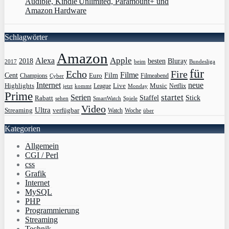
Audible, Kindle Unlimited, Paramount+ und
Amazon Hardware
Schlagwörter
Amazon
Apple
Alexa
2018
Bluray
besten
Bundesliga
2017
beim
für
Echo
Fire
Filme
Film
Cent
Euro
Champions
Cyber
Filmeabend
Internet
neue
Highlights
Live
Music
League
jetzt
Monday
Netflix
kommt
Prime
Serien
startet
Rabatt
Staffel
Stick
sehen
SmartWatch
Spiele
Video
Ultra
Streaming
verfügbar
Watch
Woche
über
Kategorien
Allgemein
CGI / Perl
css
Grafik
Internet
MySQL
PHP
Programmierung
Streaming
Technik