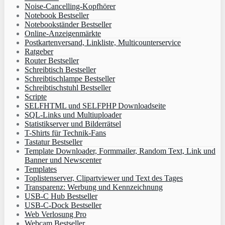
Noise-Cancelling-Kopfhörer
Notebook Bestseller
Notebookständer Bestseller
Online-Anzeigenmärkte
Postkartenversand, Linkliste, Multicounterservice
Ratgeber
Router Bestseller
Schreibtisch Bestseller
Schreibtischlampe Bestseller
Schreibtischstuhl Bestseller
Scripte
SELFHTML und SELFPHP Downloadseite
SQL-Links und Multiuploader
Statistikserver und Bilderrätsel
T-Shirts für Technik-Fans
Tastatur Bestseller
Template Downloader, Formmailer, Random Text, Link und
Banner und Newscenter
Templates
Toplistenserver, Clipartviewer und Text des Tages
Transparenz: Werbung und Kennzeichnung
USB-C Hub Bestseller
USB-C-Dock Bestseller
Web Verlosung Pro
Webcam Bestseller