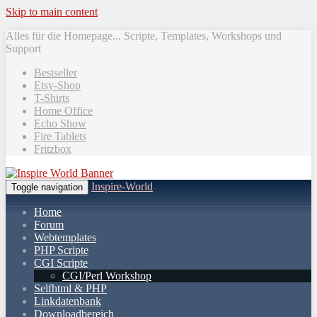
Skip to main content
Alles für die Homepage... Scripte, Templates, Workshops und
Support
Bestseller
Etsy-Shop
T-Shirts
Home Office
Echo Show
Fire Tablets
Fritzbox
Inspire-World
Toggle navigation
Home
Forum
Webtemplates
PHP Scripte
CGI Scripte
CGI/Perl Workshop
Selfhtml & PHP
Linkdatenbank
Downloadbereich