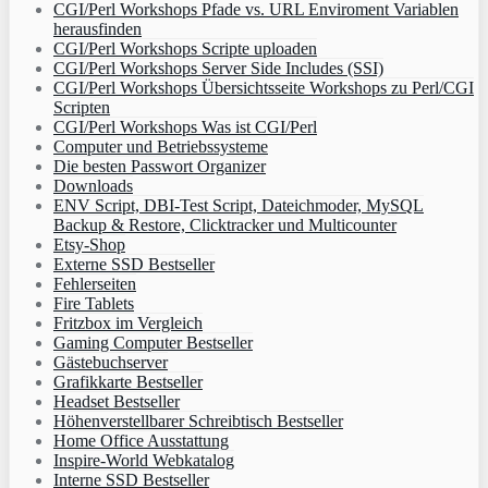
CGI/Perl Workshops Pfade vs. URL Enviroment Variablen
herausfinden
CGI/Perl Workshops Scripte uploaden
CGI/Perl Workshops Server Side Includes (SSI)
CGI/Perl Workshops Übersichtsseite Workshops zu Perl/CGI
Scripten
CGI/Perl Workshops Was ist CGI/Perl
Computer und Betriebssysteme
Die besten Passwort Organizer
Downloads
ENV Script, DBI-Test Script, Dateichmoder, MySQL
Backup & Restore, Clicktracker und Multicounter
Etsy-Shop
Externe SSD Bestseller
Fehlerseiten
Fire Tablets
Fritzbox im Vergleich
Gaming Computer Bestseller
Gästebuchserver
Grafikkarte Bestseller
Headset Bestseller
Höhenverstellbarer Schreibtisch Bestseller
Home Office Ausstattung
Inspire-World Webkatalog
Interne SSD Bestseller