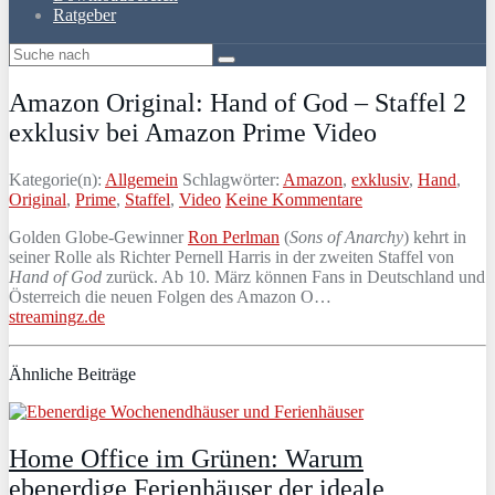
Ratgeber
Amazon Original: Hand of God – Staffel 2
exklusiv bei Amazon Prime Video
Kategorie(n):
Allgemein
Schlagwörter:
Amazon
,
exklusiv
,
Hand
,
Original
,
Prime
,
Staffel
,
Video
Keine Kommentare
Golden Globe-Gewinner
Ron Perlman
(
Sons of Anarchy
) kehrt in
seiner Rolle als Richter Pernell Harris in der zweiten Staffel von
Hand of God
zurück. Ab 10. März können Fans in Deutschland und
Österreich die neuen Folgen des Amazon O…
streamingz.de
Ähnliche Beiträge
Home Office im Grünen: Warum
ebenerdige Ferienhäuser der ideale