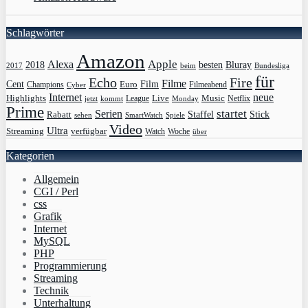
Schlagwörter
Amazon
Apple
Alexa
2018
Bluray
besten
Bundesliga
2017
beim
für
Echo
Fire
Filme
Film
Cent
Euro
Champions
Cyber
Filmeabend
Internet
neue
Highlights
Live
Music
League
jetzt
Monday
Netflix
kommt
Prime
Serien
startet
Rabatt
Staffel
Stick
sehen
SmartWatch
Spiele
Video
Ultra
Streaming
verfügbar
Watch
Woche
über
Kategorien
Allgemein
CGI / Perl
css
Grafik
Internet
MySQL
PHP
Programmierung
Streaming
Technik
Unterhaltung