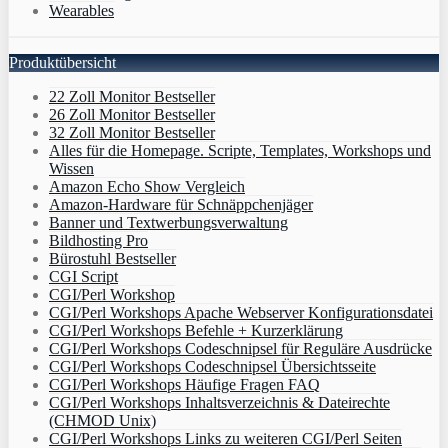
Wearables
Produktübersicht
22 Zoll Monitor Bestseller
26 Zoll Monitor Bestseller
32 Zoll Monitor Bestseller
Alles für die Homepage. Scripte, Templates, Workshops und
Wissen
Amazon Echo Show Vergleich
Amazon-Hardware für Schnäppchenjäger
Banner und Textwerbungsverwaltung
Bildhosting Pro
Bürostuhl Bestseller
CGI Script
CGI/Perl Workshop
CGI/Perl Workshops Apache Webserver Konfigurationsdatei
CGI/Perl Workshops Befehle + Kurzerklärung
CGI/Perl Workshops Codeschnipsel für Reguläre Ausdrücke
CGI/Perl Workshops Codeschnipsel Übersichtsseite
CGI/Perl Workshops Häufige Fragen FAQ
CGI/Perl Workshops Inhaltsverzeichnis & Dateirechte
(CHMOD Unix)
CGI/Perl Workshops Links zu weiteren CGI/Perl Seiten