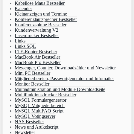
Kabellose Maus Bestseller
Kalender
Kleinanzeigen und Termine
Konferenzlautsprecher Bestseller
Konferenzspinne Bestseller
Kundenverwaltung V2
Laserdrucker Bestseller
Links
Links SQL
LTE-Router Bestseller
MacBook Air Bestseller
MacBook Pro Bestseller
Messenger, Counter, Downloadzähler und Newsletter
Mini PC Bestseller
Mitgliederbereich, Passwortgenerator und Infomailer
Monitor Bestseller
Multiadministration und Module Downloadseite
Multifunktionsdrucker Bestseller
MySQL Formulargenerator
MySQL Mitgliederbereich
MySQL MultiFAQ Script
MySQL Votingserver
NAS Bestseller
News und Artikelscript
Newsletter