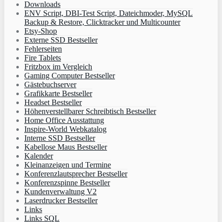
Downloads
ENV Script, DBI-Test Script, Dateichmoder, MySQL
Backup & Restore, Clicktracker und Multicounter
Etsy-Shop
Externe SSD Bestseller
Fehlerseiten
Fire Tablets
Fritzbox im Vergleich
Gaming Computer Bestseller
Gästebuchserver
Grafikkarte Bestseller
Headset Bestseller
Höhenverstellbarer Schreibtisch Bestseller
Home Office Ausstattung
Inspire-World Webkatalog
Interne SSD Bestseller
Kabellose Maus Bestseller
Kalender
Kleinanzeigen und Termine
Konferenzlautsprecher Bestseller
Konferenzspinne Bestseller
Kundenverwaltung V2
Laserdrucker Bestseller
Links
Links SQL