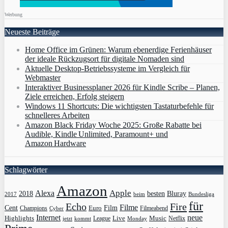
Werbung
Neueste Beiträge
Home Office im Grünen: Warum ebenerdige Ferienhäuser
der ideale Rückzugsort für digitale Nomaden sind
Aktuelle Desktop-Betriebssysteme im Vergleich für
Webmaster
Interaktiver Businessplaner 2026 für Kindle Scribe – Planen,
Ziele erreichen, Erfolg steigern
Windows 11 Shortcuts: Die wichtigsten Tastaturbefehle für
schnelleres Arbeiten
Amazon Black Friday Woche 2025: Große Rabatte bei
Audible, Kindle Unlimited, Paramount+ und
Amazon Hardware
Schlagwörter
Amazon
Apple
Alexa
2018
Bluray
besten
Bundesliga
2017
beim
für
Echo
Fire
Filme
Film
Cent
Euro
Champions
Cyber
Filmeabend
Internet
neue
Highlights
Live
Music
League
jetzt
Monday
Netflix
kommt