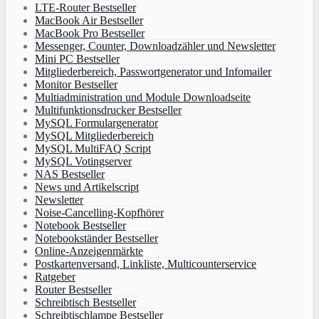
LTE-Router Bestseller
MacBook Air Bestseller
MacBook Pro Bestseller
Messenger, Counter, Downloadzähler und Newsletter
Mini PC Bestseller
Mitgliederbereich, Passwortgenerator und Infomailer
Monitor Bestseller
Multiadministration und Module Downloadseite
Multifunktionsdrucker Bestseller
MySQL Formulargenerator
MySQL Mitgliederbereich
MySQL MultiFAQ Script
MySQL Votingserver
NAS Bestseller
News und Artikelscript
Newsletter
Noise-Cancelling-Kopfhörer
Notebook Bestseller
Notebookständer Bestseller
Online-Anzeigenmärkte
Postkartenversand, Linkliste, Multicounterservice
Ratgeber
Router Bestseller
Schreibtisch Bestseller
Schreibtischlampe Bestseller