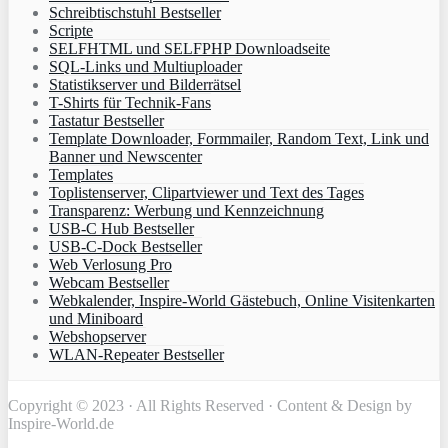
Schreibtischstuhl Bestseller
Scripte
SELFHTML und SELFPHP Downloadseite
SQL-Links und Multiuploader
Statistikserver und Bilderrätsel
T-Shirts für Technik-Fans
Tastatur Bestseller
Template Downloader, Formmailer, Random Text, Link und
Banner und Newscenter
Templates
Toplistenserver, Clipartviewer und Text des Tages
Transparenz: Werbung und Kennzeichnung
USB-C Hub Bestseller
USB-C-Dock Bestseller
Web Verlosung Pro
Webcam Bestseller
Webkalender, Inspire-World Gästebuch, Online Visitenkarten
und Miniboard
Webshopserver
WLAN-Repeater Bestseller
Copyright © 2023 · All Rights Reserved · Content & Design by
Inspire-World.de