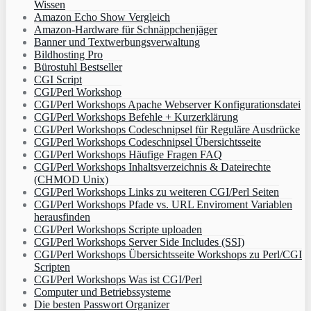
Wissen
Amazon Echo Show Vergleich
Amazon-Hardware für Schnäppchenjäger
Banner und Textwerbungsverwaltung
Bildhosting Pro
Bürostuhl Bestseller
CGI Script
CGI/Perl Workshop
CGI/Perl Workshops Apache Webserver Konfigurationsdatei
CGI/Perl Workshops Befehle + Kurzerklärung
CGI/Perl Workshops Codeschnipsel für Reguläre Ausdrücke
CGI/Perl Workshops Codeschnipsel Übersichtsseite
CGI/Perl Workshops Häufige Fragen FAQ
CGI/Perl Workshops Inhaltsverzeichnis & Dateirechte
(CHMOD Unix)
CGI/Perl Workshops Links zu weiteren CGI/Perl Seiten
CGI/Perl Workshops Pfade vs. URL Enviroment Variablen
herausfinden
CGI/Perl Workshops Scripte uploaden
CGI/Perl Workshops Server Side Includes (SSI)
CGI/Perl Workshops Übersichtsseite Workshops zu Perl/CGI
Scripten
CGI/Perl Workshops Was ist CGI/Perl
Computer und Betriebssysteme
Die besten Passwort Organizer