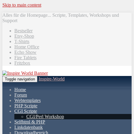
Skip to main content
Alles für die Homepage... Scripte, Templates, Workshops und
Support
Bestseller
Etsy-Shop
T-Shirts
Home Office
Echo Show
Fire Tablets
Fritzbox
Inspire-World
Toggle navigation
Home
Forum
Webtemplates
PHP Scripte
CGI Scripte
CGI/Perl Workshop
Selfhtml & PHP
Linkdatenbank
Downloadbereich