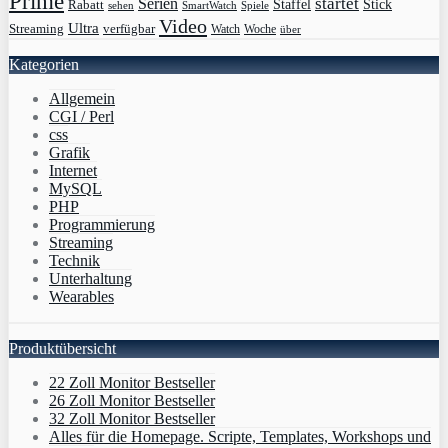
Prime
Serien
startet
Rabatt
Staffel
Stick
sehen
SmartWatch
Spiele
Video
Ultra
Streaming
verfügbar
Watch
Woche
über
Kategorien
Allgemein
CGI / Perl
css
Grafik
Internet
MySQL
PHP
Programmierung
Streaming
Technik
Unterhaltung
Wearables
Produktübersicht
22 Zoll Monitor Bestseller
26 Zoll Monitor Bestseller
32 Zoll Monitor Bestseller
Alles für die Homepage. Scripte, Templates, Workshops und