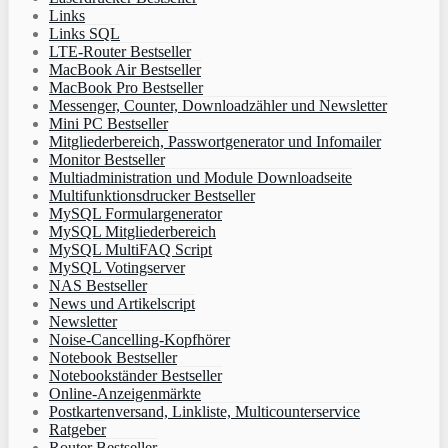
Links
Links SQL
LTE-Router Bestseller
MacBook Air Bestseller
MacBook Pro Bestseller
Messenger, Counter, Downloadzähler und Newsletter
Mini PC Bestseller
Mitgliederbereich, Passwortgenerator und Infomailer
Monitor Bestseller
Multiadministration und Module Downloadseite
Multifunktionsdrucker Bestseller
MySQL Formulargenerator
MySQL Mitgliederbereich
MySQL MultiFAQ Script
MySQL Votingserver
NAS Bestseller
News und Artikelscript
Newsletter
Noise-Cancelling-Kopfhörer
Notebook Bestseller
Notebookständer Bestseller
Online-Anzeigenmärkte
Postkartenversand, Linkliste, Multicounterservice
Ratgeber
Router Bestseller