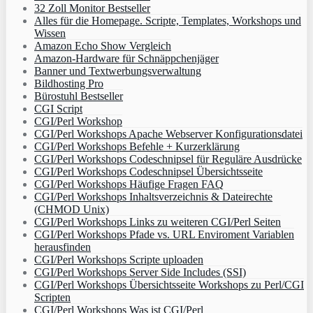
32 Zoll Monitor Bestseller
Alles für die Homepage. Scripte, Templates, Workshops und
Wissen
Amazon Echo Show Vergleich
Amazon-Hardware für Schnäppchenjäger
Banner und Textwerbungsverwaltung
Bildhosting Pro
Bürostuhl Bestseller
CGI Script
CGI/Perl Workshop
CGI/Perl Workshops Apache Webserver Konfigurationsdatei
CGI/Perl Workshops Befehle + Kurzerklärung
CGI/Perl Workshops Codeschnipsel für Reguläre Ausdrücke
CGI/Perl Workshops Codeschnipsel Übersichtsseite
CGI/Perl Workshops Häufige Fragen FAQ
CGI/Perl Workshops Inhaltsverzeichnis & Dateirechte
(CHMOD Unix)
CGI/Perl Workshops Links zu weiteren CGI/Perl Seiten
CGI/Perl Workshops Pfade vs. URL Enviroment Variablen
herausfinden
CGI/Perl Workshops Scripte uploaden
CGI/Perl Workshops Server Side Includes (SSI)
CGI/Perl Workshops Übersichtsseite Workshops zu Perl/CGI
Scripten
CGI/Perl Workshops Was ist CGI/Perl