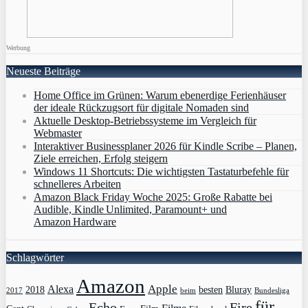
Werbung
Neueste Beiträge
Home Office im Grünen: Warum ebenerdige Ferienhäuser
der ideale Rückzugsort für digitale Nomaden sind
Aktuelle Desktop-Betriebssysteme im Vergleich für
Webmaster
Interaktiver Businessplaner 2026 für Kindle Scribe – Planen,
Ziele erreichen, Erfolg steigern
Windows 11 Shortcuts: Die wichtigsten Tastaturbefehle für
schnelleres Arbeiten
Amazon Black Friday Woche 2025: Große Rabatte bei
Audible, Kindle Unlimited, Paramount+ und
Amazon Hardware
Schlagwörter
Amazon
Apple
Alexa
2018
Bluray
besten
Bundesliga
2017
beim
für
Echo
Fire