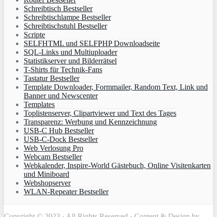
Schreibtisch Bestseller
Schreibtischlampe Bestseller
Schreibtischstuhl Bestseller
Scripte
SELFHTML und SELFPHP Downloadseite
SQL-Links und Multiuploader
Statistikserver und Bilderrätsel
T-Shirts für Technik-Fans
Tastatur Bestseller
Template Downloader, Formmailer, Random Text, Link und
Banner und Newscenter
Templates
Toplistenserver, Clipartviewer und Text des Tages
Transparenz: Werbung und Kennzeichnung
USB-C Hub Bestseller
USB-C-Dock Bestseller
Web Verlosung Pro
Webcam Bestseller
Webkalender, Inspire-World Gästebuch, Online Visitenkarten
und Miniboard
Webshopserver
WLAN-Repeater Bestseller
Copyright © 2023 · All Rights Reserved · Content & Design by