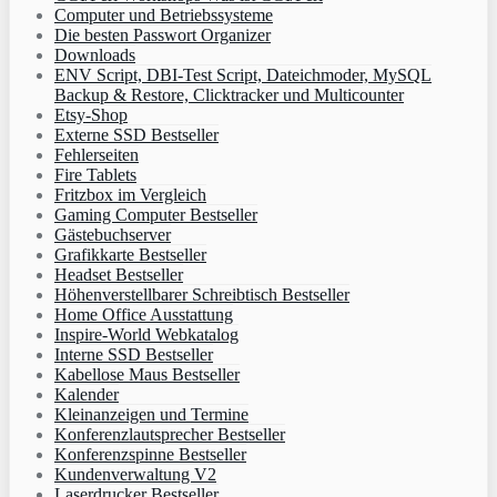
Computer und Betriebssysteme
Die besten Passwort Organizer
Downloads
ENV Script, DBI-Test Script, Dateichmoder, MySQL
Backup & Restore, Clicktracker und Multicounter
Etsy-Shop
Externe SSD Bestseller
Fehlerseiten
Fire Tablets
Fritzbox im Vergleich
Gaming Computer Bestseller
Gästebuchserver
Grafikkarte Bestseller
Headset Bestseller
Höhenverstellbarer Schreibtisch Bestseller
Home Office Ausstattung
Inspire-World Webkatalog
Interne SSD Bestseller
Kabellose Maus Bestseller
Kalender
Kleinanzeigen und Termine
Konferenzlautsprecher Bestseller
Konferenzspinne Bestseller
Kundenverwaltung V2
Laserdrucker Bestseller