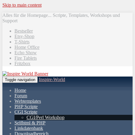
Skip to main content
Alles für die Homepage... Scripte, Templates, Workshops und
Support
Bestseller
Etsy-Shop
T-Shirts
Home Office
Echo Show
Fire Tablets
Fritzbox
Inspire-World
Toggle navigation
Home
Forum
Webtemplates
PHP Scripte
CGI Scripte
CGI/Perl Workshop
Selfhtml & PHP
Linkdatenbank
Downloadbereich