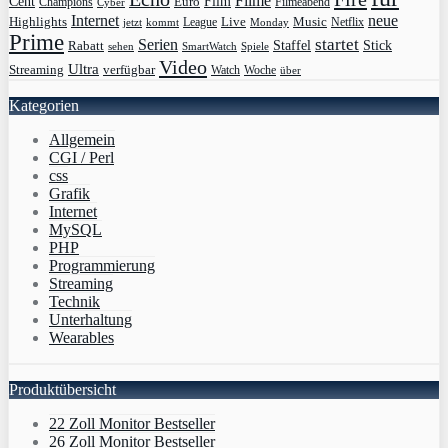
Filme
Film
Cent
Euro
Champions
Cyber
Filmeabend
Internet
neue
Highlights
Live
Music
League
jetzt
Monday
Netflix
kommt
Prime
Serien
startet
Rabatt
Staffel
Stick
sehen
SmartWatch
Spiele
Video
Ultra
Streaming
verfügbar
Watch
Woche
über
Kategorien
Allgemein
CGI / Perl
css
Grafik
Internet
MySQL
PHP
Programmierung
Streaming
Technik
Unterhaltung
Wearables
Produktübersicht
22 Zoll Monitor Bestseller
26 Zoll Monitor Bestseller