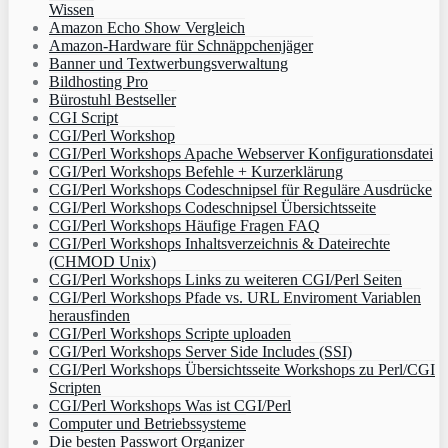
Wissen
Amazon Echo Show Vergleich
Amazon-Hardware für Schnäppchenjäger
Banner und Textwerbungsverwaltung
Bildhosting Pro
Bürostuhl Bestseller
CGI Script
CGI/Perl Workshop
CGI/Perl Workshops Apache Webserver Konfigurationsdatei
CGI/Perl Workshops Befehle + Kurzerklärung
CGI/Perl Workshops Codeschnipsel für Reguläre Ausdrücke
CGI/Perl Workshops Codeschnipsel Übersichtsseite
CGI/Perl Workshops Häufige Fragen FAQ
CGI/Perl Workshops Inhaltsverzeichnis & Dateirechte
(CHMOD Unix)
CGI/Perl Workshops Links zu weiteren CGI/Perl Seiten
CGI/Perl Workshops Pfade vs. URL Enviroment Variablen
herausfinden
CGI/Perl Workshops Scripte uploaden
CGI/Perl Workshops Server Side Includes (SSI)
CGI/Perl Workshops Übersichtsseite Workshops zu Perl/CGI
Scripten
CGI/Perl Workshops Was ist CGI/Perl
Computer und Betriebssysteme
Die besten Passwort Organizer