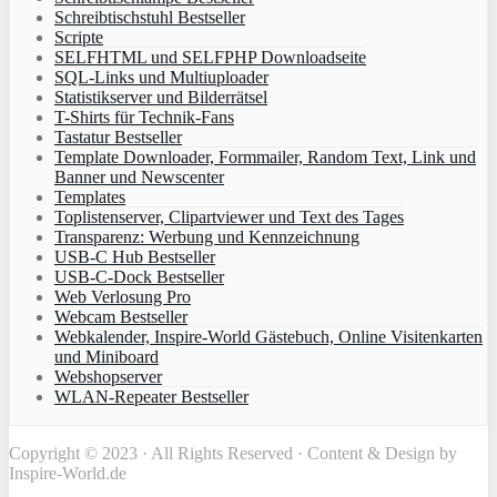
Schreibtischstuhl Bestseller
Scripte
SELFHTML und SELFPHP Downloadseite
SQL-Links und Multiuploader
Statistikserver und Bilderrätsel
T-Shirts für Technik-Fans
Tastatur Bestseller
Template Downloader, Formmailer, Random Text, Link und
Banner und Newscenter
Templates
Toplistenserver, Clipartviewer und Text des Tages
Transparenz: Werbung und Kennzeichnung
USB-C Hub Bestseller
USB-C-Dock Bestseller
Web Verlosung Pro
Webcam Bestseller
Webkalender, Inspire-World Gästebuch, Online Visitenkarten
und Miniboard
Webshopserver
WLAN-Repeater Bestseller
Copyright © 2023 · All Rights Reserved · Content & Design by
Inspire-World.de