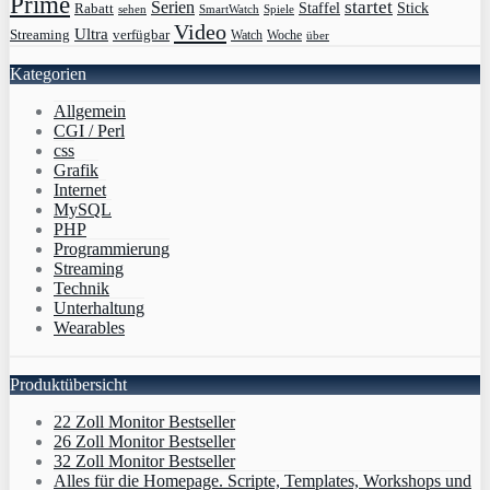
Prime
Serien
startet
Rabatt
Staffel
Stick
sehen
SmartWatch
Spiele
Video
Ultra
Streaming
verfügbar
Watch
Woche
über
Kategorien
Allgemein
CGI / Perl
css
Grafik
Internet
MySQL
PHP
Programmierung
Streaming
Technik
Unterhaltung
Wearables
Produktübersicht
22 Zoll Monitor Bestseller
26 Zoll Monitor Bestseller
32 Zoll Monitor Bestseller
Alles für die Homepage. Scripte, Templates, Workshops und