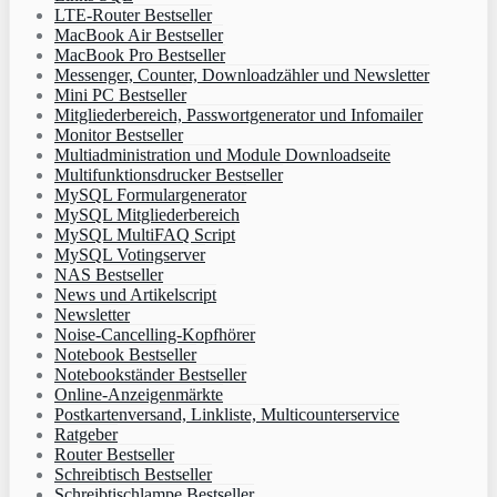
LTE-Router Bestseller
MacBook Air Bestseller
MacBook Pro Bestseller
Messenger, Counter, Downloadzähler und Newsletter
Mini PC Bestseller
Mitgliederbereich, Passwortgenerator und Infomailer
Monitor Bestseller
Multiadministration und Module Downloadseite
Multifunktionsdrucker Bestseller
MySQL Formulargenerator
MySQL Mitgliederbereich
MySQL MultiFAQ Script
MySQL Votingserver
NAS Bestseller
News und Artikelscript
Newsletter
Noise-Cancelling-Kopfhörer
Notebook Bestseller
Notebookständer Bestseller
Online-Anzeigenmärkte
Postkartenversand, Linkliste, Multicounterservice
Ratgeber
Router Bestseller
Schreibtisch Bestseller
Schreibtischlampe Bestseller