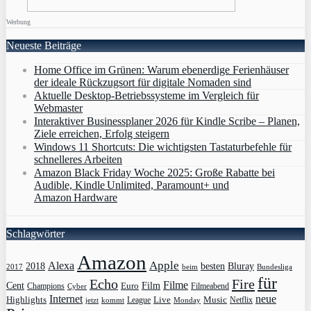
Werbung
Neueste Beiträge
Home Office im Grünen: Warum ebenerdige Ferienhäuser
der ideale Rückzugsort für digitale Nomaden sind
Aktuelle Desktop-Betriebssysteme im Vergleich für
Webmaster
Interaktiver Businessplaner 2026 für Kindle Scribe – Planen,
Ziele erreichen, Erfolg steigern
Windows 11 Shortcuts: Die wichtigsten Tastaturbefehle für
schnelleres Arbeiten
Amazon Black Friday Woche 2025: Große Rabatte bei
Audible, Kindle Unlimited, Paramount+ und
Amazon Hardware
Schlagwörter
Amazon
Apple
Alexa
2018
Bluray
besten
Bundesliga
2017
beim
für
Echo
Fire
Filme
Film
Cent
Euro
Champions
Cyber
Filmeabend
Internet
neue
Highlights
Live
Music
League
jetzt
Monday
Netflix
kommt