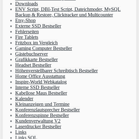
Downloads
ENV Script, DBI-Test Script, Dateichmoder, MySQL
Backup & Restore, Clicktracker und Multicounter
Etsy-Shop
Externe SSD Bestseller
Fehlerseiten
Fire Tablets
Fritzbox im Vergleich
Gaming Computer Bestseller
Gästebuchserver
Grafikkarte Bestseller
Headset Bestseller
Höhenverstellbarer Schreibtisch Bestseller
Home Office Ausstattung
Inspire-World Webkatalog
Interne SSD Bestseller
Kabellose Maus Bestseller
Kalender
Kleinanzeigen und Termine
Konferenzlautsprecher Bestseller
Konferenzspinne Bestseller
Kundenverwaltung V2
Laserdrucker Bestseller
Links
Links SQL