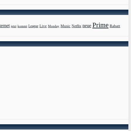
Prime
ternet
neue
Live
Music
Rabatt
League
jetzt
Monday
Netflix
kommt