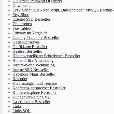
Die besten Passwort Organizer
Downloads
ENV Script, DBI-Test Script, Dateichmoder, MySQL Backup & 
Etsy-Shop
Externe SSD Bestseller
Fehlerseiten
Fire Tablets
Fritzbox im Vergleich
Gaming Computer Bestseller
Gästebuchserver
Grafikkarte Bestseller
Headset Bestseller
Höhenverstellbarer Schreibtisch Bestseller
Home Office Ausstattung
Inspire-World Webkatalog
Interne SSD Bestseller
Kabellose Maus Bestseller
Kalender
Kleinanzeigen und Termine
Konferenzlautsprecher Bestseller
Konferenzspinne Bestseller
Kundenverwaltung V2
Laserdrucker Bestseller
Links
Links SQL