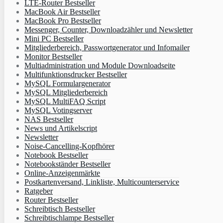
LTE-Router Bestseller
MacBook Air Bestseller
MacBook Pro Bestseller
Messenger, Counter, Downloadzähler und Newsletter
Mini PC Bestseller
Mitgliederbereich, Passwortgenerator und Infomailer
Monitor Bestseller
Multiadministration und Module Downloadseite
Multifunktionsdrucker Bestseller
MySQL Formulargenerator
MySQL Mitgliederbereich
MySQL MultiFAQ Script
MySQL Votingserver
NAS Bestseller
News und Artikelscript
Newsletter
Noise-Cancelling-Kopfhörer
Notebook Bestseller
Notebookständer Bestseller
Online-Anzeigenmärkte
Postkartenversand, Linkliste, Multicounterservice
Ratgeber
Router Bestseller
Schreibtisch Bestseller
Schreibtischlampe Bestseller