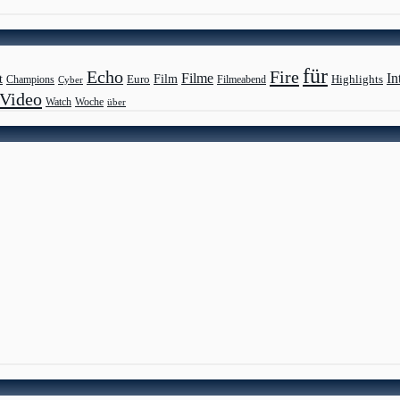
für
Echo
Fire
Filme
In
Film
t
Highlights
Euro
Champions
Cyber
Filmeabend
Video
Watch
Woche
über