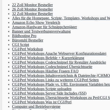
22 Zoll Monitor Bestseller
26 Zoll Monitor Bestseller
32 Zoll Monitor Bestseller
Alles für die Homepage. Scripte, Templates, Workshops und W
Amazon Echo Show Vergleich
Amazon-Hardware für Schnäppchenjäger
Banner und Textwerbungsverwaltung
Bildhosting Pro
Bürostuhl Bestseller
CGI Script
CGI/Perl Workshop
CGI/Perl Workshops Apache Webserver Konfigurationsdatei
CGI/Perl Workshops Befehle + Kurzerklärung
CGI/Perl Workshops Codeschnipsel für Reguläre Ausdrücke
CGI/Perl Workshops Codeschnipsel Übersichtsseite
CGI/Perl Workshops Häufige Fragen FAQ
CGI/Perl Workshops Inhaltsverzeichnis & Dateirechte (CHM
CGI/Perl Workshops Links zu weiteren CGI/Perl Seiten
CGI/Perl Workshops Pfade vs. URL Enviroment Variablen her
CGI/Perl Workshops Scripte uploaden
CGI/Perl Workshops Server Side Includes (SSI)
CGI/Perl Workshops Übersichtsseite Workshops zu Perl/CGI S
CGI/Perl Workshops Was ist CGI/Perl
Computer und Betriebssysteme