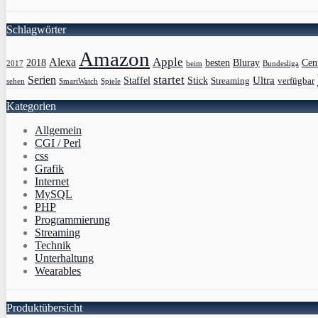
Schlagwörter
Amazon
Apple
Alexa
2018
Bluray
besten
Cen
Bundesliga
2017
beim
Serien
startet
Ultra
Staffel
Stick
Streaming
verfügbar
sehen
SmartWatch
Spiele
Kategorien
Allgemein
CGI / Perl
css
Grafik
Internet
MySQL
PHP
Programmierung
Streaming
Technik
Unterhaltung
Wearables
Produktübersicht