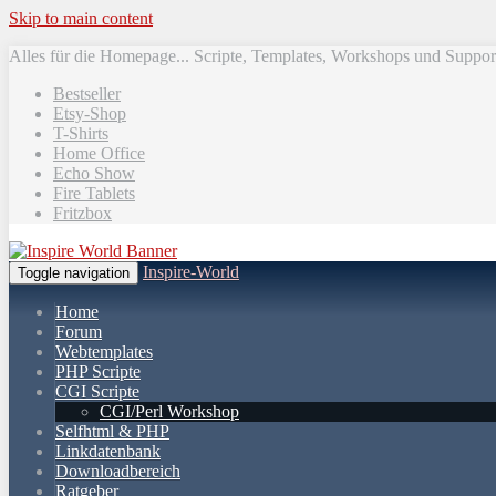
Skip to main content
Alles für die Homepage... Scripte, Templates, Workshops und Suppor
Bestseller
Etsy-Shop
T-Shirts
Home Office
Echo Show
Fire Tablets
Fritzbox
Inspire-World
Toggle navigation
Home
Forum
Webtemplates
PHP Scripte
CGI Scripte
CGI/Perl Workshop
Selfhtml & PHP
Linkdatenbank
Downloadbereich
Ratgeber