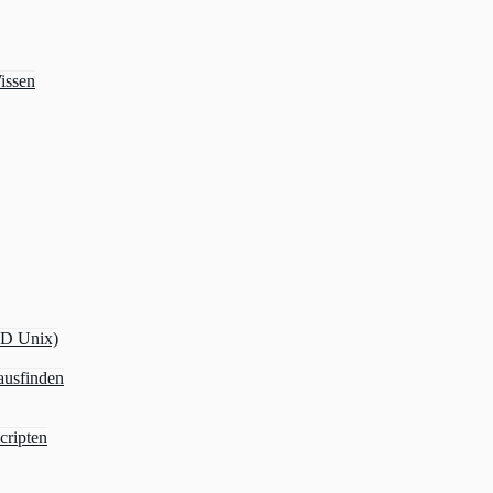
issen
OD Unix)
ausfinden
cripten