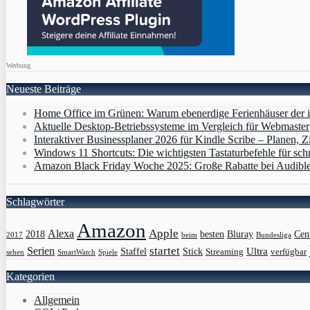
Werbung
Neueste Beiträge
Home Office im Grünen: Warum ebenerdige Ferienhäuser der i
Aktuelle Desktop-Betriebssysteme im Vergleich für Webmaster
Interaktiver Businessplaner 2026 für Kindle Scribe – Planen, Zi
Windows 11 Shortcuts: Die wichtigsten Tastaturbefehle für sch
Amazon Black Friday Woche 2025: Große Rabatte bei Audibl
Schlagwörter
Amazon
Apple
Alexa
2018
Bluray
besten
Cen
Bundesliga
2017
beim
Serien
startet
Ultra
Staffel
Stick
Streaming
verfügbar
sehen
SmartWatch
Spiele
Kategorien
Allgemein