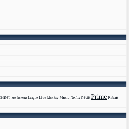
Prime
ternet
neue
Live
Music
Rabatt
League
jetzt
Monday
Netflix
kommt