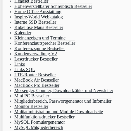
Headset Bestseller
Höhenverstellbarer Schreibtisch Bestseller
Home Office Ausstattung
Inspire-World Webkatalog
Interne SSD Bestseller
Kabellose Maus Bestseller
Kalender
Kleinanzeigen und Termine
Konferenzlautsprecher Bestseller
Konferenzspinne Bestseller
Kundenverwaltung V2
Laserdrucker Bestseller
Links
Links SQL
LTE-Router Bestseller
MacBook Air Bestseller
MacBook Pro Bestseller
Messenger, Counter, Downloadzähler und Newsletter
Mini PC Bestseller
Mitgliederbereich, Passwortgenerator und Infomailer
Monitor Bestseller
Multiadministration und Module Downloadseite
Multifunktionsdrucker Bestseller
MySQL Formulargenerator
MySQL Mitgliederbereich