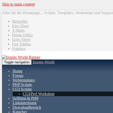
Skip to main content
Alles für die Homepage... Scripte, Templates, Workshops und Suppor
Bestseller
Etsy-Shop
T-Shirts
Home Office
Echo Show
Fire Tablets
Fritzbox
Inspire-World
Toggle navigation
Home
Forum
Webtemplates
PHP Scripte
CGI Scripte
CGI/Perl Workshop
Selfhtml & PHP
Linkdatenbank
Downloadbereich
Ratgeber