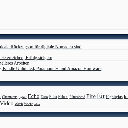
deale Rückzugsort für digitale Nomaden sind
ele erreichen, Erfolg steigern
nelleres Arbeiten
e, Kindle Unlimited, Paramount+ und Amazon Hardware
für
Echo
Fire
Filme
In
Film
t
Highlights
Euro
Champions
Cyber
Filmeabend
Video
Watch
Woche
über