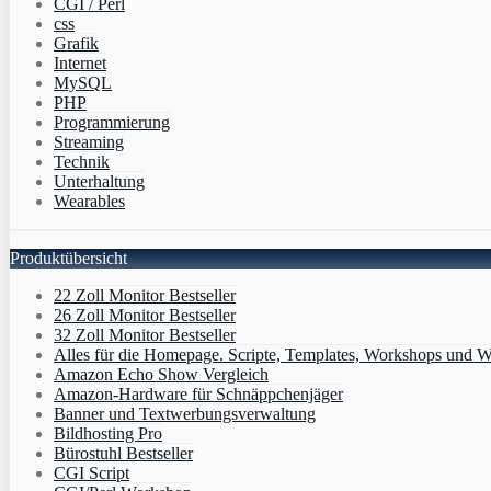
CGI / Perl
css
Grafik
Internet
MySQL
PHP
Programmierung
Streaming
Technik
Unterhaltung
Wearables
Produktübersicht
22 Zoll Monitor Bestseller
26 Zoll Monitor Bestseller
32 Zoll Monitor Bestseller
Alles für die Homepage. Scripte, Templates, Workshops und W
Amazon Echo Show Vergleich
Amazon-Hardware für Schnäppchenjäger
Banner und Textwerbungsverwaltung
Bildhosting Pro
Bürostuhl Bestseller
CGI Script