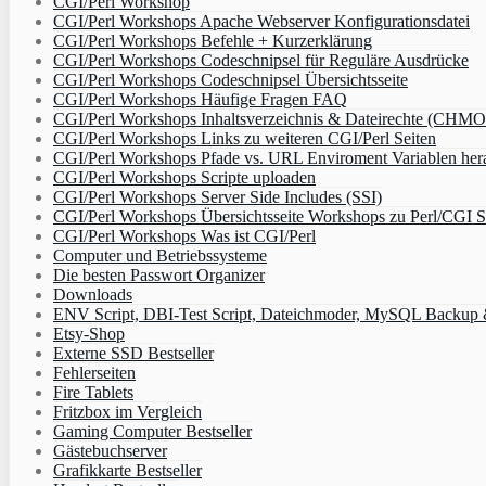
CGI/Perl Workshop
CGI/Perl Workshops Apache Webserver Konfigurationsdatei
CGI/Perl Workshops Befehle + Kurzerklärung
CGI/Perl Workshops Codeschnipsel für Reguläre Ausdrücke
CGI/Perl Workshops Codeschnipsel Übersichtsseite
CGI/Perl Workshops Häufige Fragen FAQ
CGI/Perl Workshops Inhaltsverzeichnis & Dateirechte (CHM
CGI/Perl Workshops Links zu weiteren CGI/Perl Seiten
CGI/Perl Workshops Pfade vs. URL Enviroment Variablen her
CGI/Perl Workshops Scripte uploaden
CGI/Perl Workshops Server Side Includes (SSI)
CGI/Perl Workshops Übersichtsseite Workshops zu Perl/CGI S
CGI/Perl Workshops Was ist CGI/Perl
Computer und Betriebssysteme
Die besten Passwort Organizer
Downloads
ENV Script, DBI-Test Script, Dateichmoder, MySQL Backup & 
Etsy-Shop
Externe SSD Bestseller
Fehlerseiten
Fire Tablets
Fritzbox im Vergleich
Gaming Computer Bestseller
Gästebuchserver
Grafikkarte Bestseller