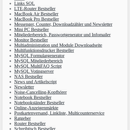
Links SQL
LTE-Router Bestseller
MacBook Air Bestseller
MacBook Pro Bestseller
Messenger, Counter, Downloadzähler und Newsletter
Mini PC Bestseller
Mitgliederbereich, Passwortgenerator und Infomailer
Monitor Bestseller
Multiadministration und Module Downloadseite
Multifunktionsdrucker Bestseller
MySQL Formulargenerator
MySQL Mitgliederbereich
MySQL MultiFAQ Script
MySQL Votingserver
NAS Bestseller
News und Artikelscript
Newsletter
Noise-Cancelling-Kopfhörer
Notebook Bestseller
Notebookständer Bestseller
Online-Anzeigenmärkte
Postkartenversand, Linkliste, Multicounterservice
Ratgeber
Router Bestseller
Schreibtisch Bestseller