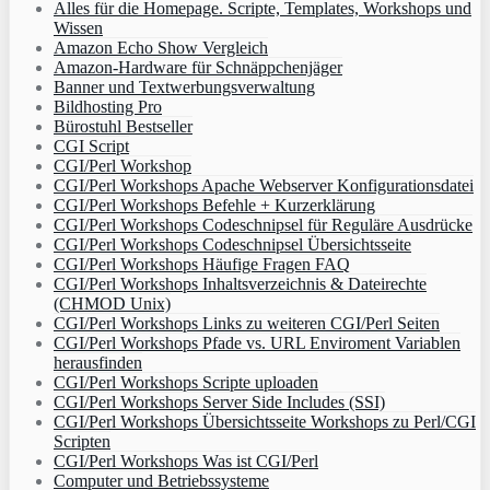
Alles für die Homepage. Scripte, Templates, Workshops und
Wissen
Amazon Echo Show Vergleich
Amazon-Hardware für Schnäppchenjäger
Banner und Textwerbungsverwaltung
Bildhosting Pro
Bürostuhl Bestseller
CGI Script
CGI/Perl Workshop
CGI/Perl Workshops Apache Webserver Konfigurationsdatei
CGI/Perl Workshops Befehle + Kurzerklärung
CGI/Perl Workshops Codeschnipsel für Reguläre Ausdrücke
CGI/Perl Workshops Codeschnipsel Übersichtsseite
CGI/Perl Workshops Häufige Fragen FAQ
CGI/Perl Workshops Inhaltsverzeichnis & Dateirechte
(CHMOD Unix)
CGI/Perl Workshops Links zu weiteren CGI/Perl Seiten
CGI/Perl Workshops Pfade vs. URL Enviroment Variablen
herausfinden
CGI/Perl Workshops Scripte uploaden
CGI/Perl Workshops Server Side Includes (SSI)
CGI/Perl Workshops Übersichtsseite Workshops zu Perl/CGI
Scripten
CGI/Perl Workshops Was ist CGI/Perl
Computer und Betriebssysteme