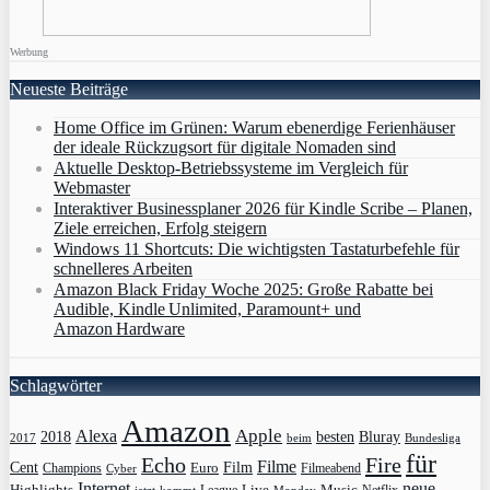
Werbung
Neueste Beiträge
Home Office im Grünen: Warum ebenerdige Ferienhäuser
der ideale Rückzugsort für digitale Nomaden sind
Aktuelle Desktop-Betriebssysteme im Vergleich für
Webmaster
Interaktiver Businessplaner 2026 für Kindle Scribe – Planen,
Ziele erreichen, Erfolg steigern
Windows 11 Shortcuts: Die wichtigsten Tastaturbefehle für
schnelleres Arbeiten
Amazon Black Friday Woche 2025: Große Rabatte bei
Audible, Kindle Unlimited, Paramount+ und
Amazon Hardware
Schlagwörter
Amazon
Apple
Alexa
2018
Bluray
besten
Bundesliga
2017
beim
für
Echo
Fire
Filme
Film
Cent
Euro
Champions
Cyber
Filmeabend
Internet
neue
Highlights
Live
Music