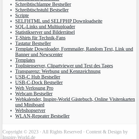
Schreibtischlampe Bestseller
Schreibtischstuhl Bestseller
Scripte
SELFHTML und SELFPHP Downloadseite
SQL-Links und Multiuploader
Statistikserver und Bilderrätsel
T-Shirts für Technik-Fans
Tastatur Bestseller
Template Downloader, Formmailer, Random Text, Link und
Banner und Newscenter
Templates
Toplistenserver, Clipartviewer und Text des Tages
Transparenz: Werbung und Kennzeichnung
USB-C Hub Bestseller
USB-C-Dock Bestseller
Web Verlosung Pro
Webcam Bestseller
Webkalender, Inspire-World Gästebuch, Online Visitenkarten
und Miniboard
Webshopserver
WLAN-Repeater Bestseller
Copyright © 2023 · All Rights Reserved · Content & Design by
Inspire-World.de