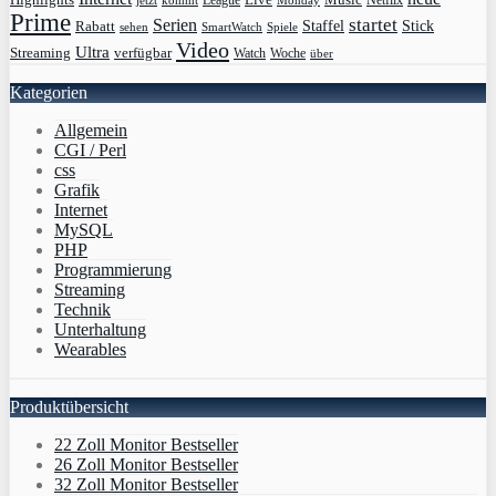
League
jetzt
Monday
Netflix
kommt
Prime
Serien
startet
Rabatt
Staffel
Stick
sehen
SmartWatch
Spiele
Video
Ultra
Streaming
verfügbar
Watch
Woche
über
Kategorien
Allgemein
CGI / Perl
css
Grafik
Internet
MySQL
PHP
Programmierung
Streaming
Technik
Unterhaltung
Wearables
Produktübersicht
22 Zoll Monitor Bestseller
26 Zoll Monitor Bestseller
32 Zoll Monitor Bestseller