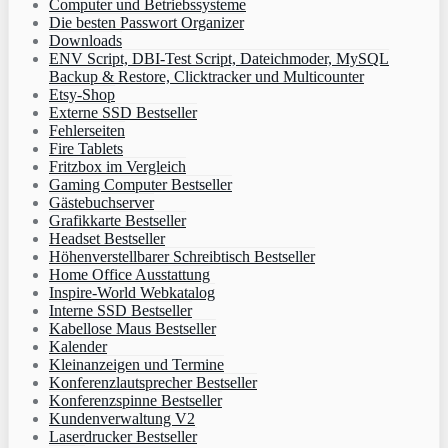
Computer und Betriebssysteme
Die besten Passwort Organizer
Downloads
ENV Script, DBI-Test Script, Dateichmoder, MySQL
Backup & Restore, Clicktracker und Multicounter
Etsy-Shop
Externe SSD Bestseller
Fehlerseiten
Fire Tablets
Fritzbox im Vergleich
Gaming Computer Bestseller
Gästebuchserver
Grafikkarte Bestseller
Headset Bestseller
Höhenverstellbarer Schreibtisch Bestseller
Home Office Ausstattung
Inspire-World Webkatalog
Interne SSD Bestseller
Kabellose Maus Bestseller
Kalender
Kleinanzeigen und Termine
Konferenzlautsprecher Bestseller
Konferenzspinne Bestseller
Kundenverwaltung V2
Laserdrucker Bestseller