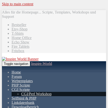
Skip to main content
Alles für die Homepage... Scripte, Templates, Workshops und
Support
Bestseller
Etsy-Shop
T-Shirts
Home Office
Echo Show
Fire Tablets
Fritzbox
Inspire-World
Toggle navigation
Home
Forum
Webtemplates
PHP Scripte
CGI Scripte
CGI/Perl Workshop
Selfhtml & PHP
Linkdatenbank
Downloadbereich