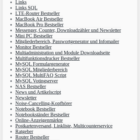
Links
Links SQL
LTE-Router Bestseller
MacBook Air Bestseller
MacBook Pro Bestseller
Messenger, Counter, Downloadzähler und Newsletter
Mini PC Bestseller
Mitgliederbereich, Passwortgenerator und Infomailer
Monitor Bestseller
Multiadministration und Module Downloadseite
Multifunktionsdrucker Bestseller
MySQL Formulargenerator
MySQL Mitgliederbereich
MySQL MultiFAQ Script
MySQL Votingserver
NAS Bestseller
News und Artikelscript
Newsletter
Noise-Cancelling-Kopfhörer
Notebook Bestseller
Notebookständer Bestseller
Online-Anzeigenmärkte
Postkartenversand, Linkliste, Multicounterservice
Ratgeber
Router Bestseller