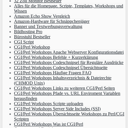
32 Zoll Monitor Bestseller
Alles für die Homepage. Scripte, Templates, Workshops und
Wissen
Amazon Echo Show Vergleich
Amazon-Hardware für Schnäppchenjäger
Banner und Textwerbungsverwaltung
Bildhosting Pro
Bürostuhl Bestseller
CGI Script
CGI/Perl Workshop
CGI/Perl Workshops Apache Webserver Konfigurationsdatei
CGI/Perl Workshops Befehle + Kurzerklärung
CGI/Perl Workshops Codeschnipsel für Reguläre Ausdrücke
CGI/Perl Workshops Codeschnipsel Übersichtsseite
CGI/Perl Workshops Häufige Fragen FAQ
CGI/Perl Workshops Inhaltsverzeichnis & Dateirechte
(CHMOD Unix)
CGI/Perl Workshops Links zu weiteren CGI/Perl Seiten
CGI/Perl Workshops Pfade vs. URL Enviroment Variablen
herausfinden
CGI/Perl Workshops Scripte uploaden
CGI/Perl Workshops Server Side Includes (SSI)
CGI/Perl Workshops Übersichtsseite Workshops zu Perl/CGI
Scripten
CGI/Perl Workshops Was ist CGI/Perl