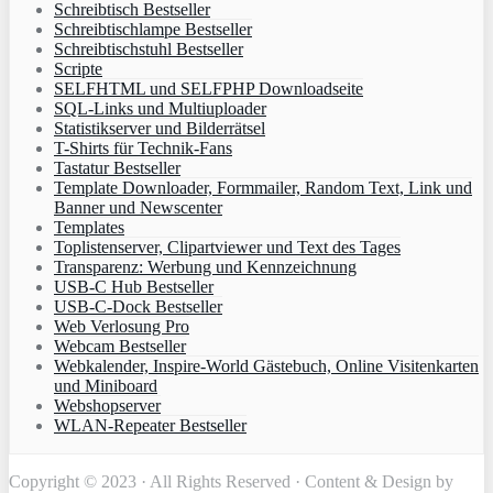
Schreibtisch Bestseller
Schreibtischlampe Bestseller
Schreibtischstuhl Bestseller
Scripte
SELFHTML und SELFPHP Downloadseite
SQL-Links und Multiuploader
Statistikserver und Bilderrätsel
T-Shirts für Technik-Fans
Tastatur Bestseller
Template Downloader, Formmailer, Random Text, Link und
Banner und Newscenter
Templates
Toplistenserver, Clipartviewer und Text des Tages
Transparenz: Werbung und Kennzeichnung
USB-C Hub Bestseller
USB-C-Dock Bestseller
Web Verlosung Pro
Webcam Bestseller
Webkalender, Inspire-World Gästebuch, Online Visitenkarten
und Miniboard
Webshopserver
WLAN-Repeater Bestseller
Copyright © 2023 · All Rights Reserved · Content & Design by