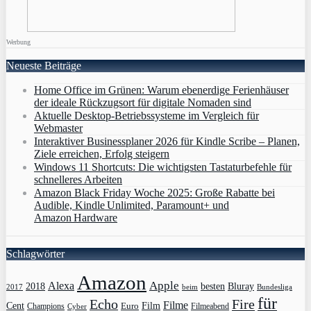
Werbung
Neueste Beiträge
Home Office im Grünen: Warum ebenerdige Ferienhäuser
der ideale Rückzugsort für digitale Nomaden sind
Aktuelle Desktop-Betriebssysteme im Vergleich für
Webmaster
Interaktiver Businessplaner 2026 für Kindle Scribe – Planen,
Ziele erreichen, Erfolg steigern
Windows 11 Shortcuts: Die wichtigsten Tastaturbefehle für
schnelleres Arbeiten
Amazon Black Friday Woche 2025: Große Rabatte bei
Audible, Kindle Unlimited, Paramount+ und
Amazon Hardware
Schlagwörter
Amazon
Apple
Alexa
2018
Bluray
besten
Bundesliga
2017
beim
für
Echo
Fire
Filme
Film
Cent
Euro
Champions
Cyber
Filmeabend