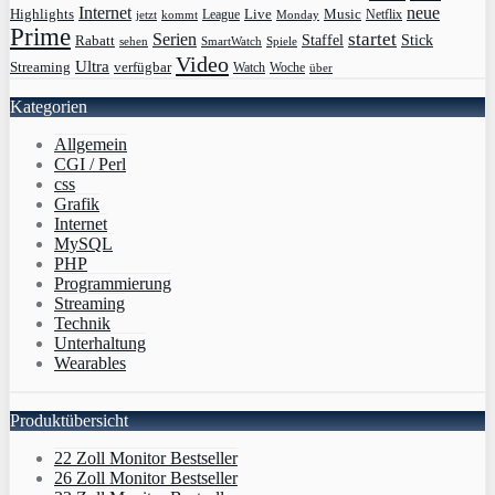
Internet
neue
Highlights
Live
Music
League
jetzt
Monday
Netflix
kommt
Prime
Serien
startet
Rabatt
Staffel
Stick
sehen
SmartWatch
Spiele
Video
Ultra
Streaming
verfügbar
Watch
Woche
über
Kategorien
Allgemein
CGI / Perl
css
Grafik
Internet
MySQL
PHP
Programmierung
Streaming
Technik
Unterhaltung
Wearables
Produktübersicht
22 Zoll Monitor Bestseller
26 Zoll Monitor Bestseller