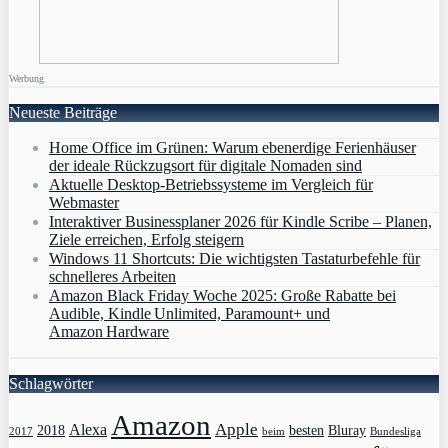
Werbung
Neueste Beiträge
Home Office im Grünen: Warum ebenerdige Ferienhäuser
der ideale Rückzugsort für digitale Nomaden sind
Aktuelle Desktop-Betriebssysteme im Vergleich für
Webmaster
Interaktiver Businessplaner 2026 für Kindle Scribe – Planen,
Ziele erreichen, Erfolg steigern
Windows 11 Shortcuts: Die wichtigsten Tastaturbefehle für
schnelleres Arbeiten
Amazon Black Friday Woche 2025: Große Rabatte bei
Audible, Kindle Unlimited, Paramount+ und
Amazon Hardware
Schlagwörter
Amazon
Apple
Alexa
2018
Bluray
besten
Bundesliga
2017
beim