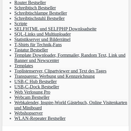
Router Bestseller
Schreibtisch Bestseller
Schreibtischlampe Bestseller
Schreibtischstuhl Bestseller
Scripte
SELFHTML und SELFPHP Downloadseite
SQL-Links und Multiuploader
Statistikserver und Bilderrätsel
T-Shirts für Technik-Fans
Tastatur Bestseller
Template Downloader, Formmailer, Random Text, Link und
Banner und Newscenter
Templates
Toplistenserver, Clipartviewer und Text des Tages
Transparenz: Werbung und Kennzeichnung
USB-C Hub Bestseller
USB-C-Dock Bestseller
Web Verlosung Pro
Webcam Bestseller
Webkalender, Inspire-World Gästebuch, Online Visitenkarten
und Miniboard
Webshopserver
WLAN-Repeater Bestseller