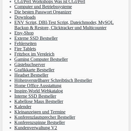
CGI/Perl Workshops Was ist CGI/Perl
Computer und Betriebssysteme
Die besten Passwort Organizer
Downloads
ENV Script, DBI-Test Script, Dateichmoder, MySQL
Backup & Restore, Clicktracker und Multicounter
Etsy-Shop
Externe SSD Bestseller
Fehlerseiten
Fire Tablets
Fritzbox im Vergleich
Gaming Computer Bestseller
Gästebuchserver
Grafikkarte Bestseller
Headset Bestseller
Höhenverstellbarer Schreibtisch Bestseller
Home Office Ausstattung
Inspire-World Webkatalog
Interne SSD Bestseller
Kabellose Maus Bestseller
Kalender
Kleinanzeigen und Termine
Konferenzlautsprecher Bestseller
Konferenzspinne Bestseller
Kundenverwaltung V2