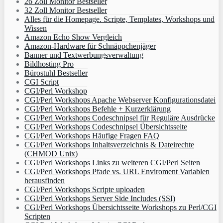
26 Zoll Monitor Bestseller
32 Zoll Monitor Bestseller
Alles für die Homepage. Scripte, Templates, Workshops und
Wissen
Amazon Echo Show Vergleich
Amazon-Hardware für Schnäppchenjäger
Banner und Textwerbungsverwaltung
Bildhosting Pro
Bürostuhl Bestseller
CGI Script
CGI/Perl Workshop
CGI/Perl Workshops Apache Webserver Konfigurationsdatei
CGI/Perl Workshops Befehle + Kurzerklärung
CGI/Perl Workshops Codeschnipsel für Reguläre Ausdrücke
CGI/Perl Workshops Codeschnipsel Übersichtsseite
CGI/Perl Workshops Häufige Fragen FAQ
CGI/Perl Workshops Inhaltsverzeichnis & Dateirechte
(CHMOD Unix)
CGI/Perl Workshops Links zu weiteren CGI/Perl Seiten
CGI/Perl Workshops Pfade vs. URL Enviroment Variablen
herausfinden
CGI/Perl Workshops Scripte uploaden
CGI/Perl Workshops Server Side Includes (SSI)
CGI/Perl Workshops Übersichtsseite Workshops zu Perl/CGI
Scripten