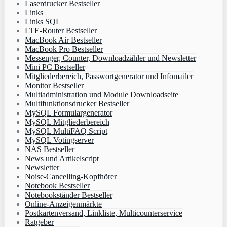
Laserdrucker Bestseller
Links
Links SQL
LTE-Router Bestseller
MacBook Air Bestseller
MacBook Pro Bestseller
Messenger, Counter, Downloadzähler und Newsletter
Mini PC Bestseller
Mitgliederbereich, Passwortgenerator und Infomailer
Monitor Bestseller
Multiadministration und Module Downloadseite
Multifunktionsdrucker Bestseller
MySQL Formulargenerator
MySQL Mitgliederbereich
MySQL MultiFAQ Script
MySQL Votingserver
NAS Bestseller
News und Artikelscript
Newsletter
Noise-Cancelling-Kopfhörer
Notebook Bestseller
Notebookständer Bestseller
Online-Anzeigenmärkte
Postkartenversand, Linkliste, Multicounterservice
Ratgeber