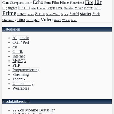
für
Echo
Fire
Filme
Film
Cent
Euro
Champions
Cyber
Filmeabend
Internet
neue
Highlights
Live
Music
League
jetzt
Monday
Netflix
kommt
Prime
Serien
startet
Rabatt
Staffel
Stick
sehen
SmartWatch
Spiele
Video
Ultra
Streaming
verfügbar
Watch
Woche
über
Kategorien
Allgemein
CGI / Perl
css
Grafik
Internet
MySQL
PHP
Programmierung
Streaming
Technik
Unterhaltung
Wearables
Produktübersicht
22 Zoll Monitor Bestseller