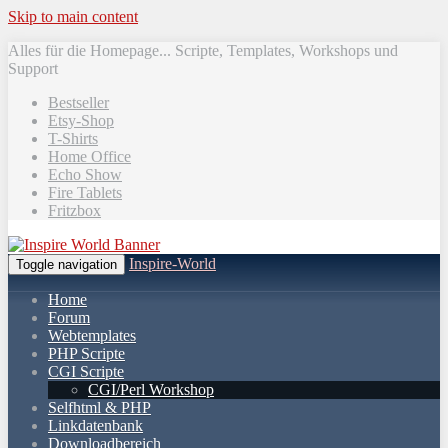
Skip to main content
Alles für die Homepage... Scripte, Templates, Workshops und
Support
Bestseller
Etsy-Shop
T-Shirts
Home Office
Echo Show
Fire Tablets
Fritzbox
Inspire-World
Toggle navigation
Home
Forum
Webtemplates
PHP Scripte
CGI Scripte
CGI/Perl Workshop
Selfhtml & PHP
Linkdatenbank
Downloadbereich