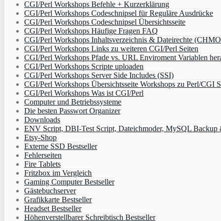
CGI/Perl Workshops Befehle + Kurzerklärung
CGI/Perl Workshops Codeschnipsel für Reguläre Ausdrücke
CGI/Perl Workshops Codeschnipsel Übersichtsseite
CGI/Perl Workshops Häufige Fragen FAQ
CGI/Perl Workshops Inhaltsverzeichnis & Dateirechte (CHM
CGI/Perl Workshops Links zu weiteren CGI/Perl Seiten
CGI/Perl Workshops Pfade vs. URL Enviroment Variablen her
CGI/Perl Workshops Scripte uploaden
CGI/Perl Workshops Server Side Includes (SSI)
CGI/Perl Workshops Übersichtsseite Workshops zu Perl/CGI S
CGI/Perl Workshops Was ist CGI/Perl
Computer und Betriebssysteme
Die besten Passwort Organizer
Downloads
ENV Script, DBI-Test Script, Dateichmoder, MySQL Backup & 
Etsy-Shop
Externe SSD Bestseller
Fehlerseiten
Fire Tablets
Fritzbox im Vergleich
Gaming Computer Bestseller
Gästebuchserver
Grafikkarte Bestseller
Headset Bestseller
Höhenverstellbarer Schreibtisch Bestseller