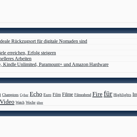
deale Rückzugsort für digitale Nomaden sind
ele erreichen, Erfolg steigern
nelleres Arbeiten
e, Kindle Unlimited, Paramount+ und Amazon Hardware
für
Echo
Fire
Filme
In
Film
t
Highlights
Euro
Champions
Cyber
Filmeabend
Video
Watch
Woche
über