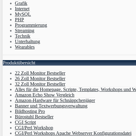
Grafik
Internet
MySQL
PHP
Programmierung
Streaming
Technik
Unterhaltung
Wearables
Produktübersicht
22 Zoll Monitor Bestseller
26 Zoll Monitor Bestseller
32 Zoll Monitor Bestseller
Alles für die Homepage. Scripte, Templates, Workshops und W
Amazon Echo Show Vergleich
Amazon-Hardware für Schnäppchenjäger
Banner und Textwerbungsverwaltung
Bildhosting Pro
Bürostuhl Bestseller
CGI Script
CGI/Perl Workshop
CGI/Perl Workshops Apache Webserver Konfigurationsdatei