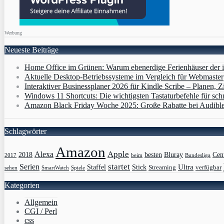
Werbung
Neueste Beiträge
Home Office im Grünen: Warum ebenerdige Ferienhäuser der i
Aktuelle Desktop-Betriebssysteme im Vergleich für Webmaster
Interaktiver Businessplaner 2026 für Kindle Scribe – Planen, Zi
Windows 11 Shortcuts: Die wichtigsten Tastaturbefehle für sch
Amazon Black Friday Woche 2025: Große Rabatte bei Audibl
Schlagwörter
Amazon
Apple
Alexa
2018
Bluray
besten
Cen
Bundesliga
2017
beim
Serien
startet
Ultra
Staffel
Stick
Streaming
verfügbar
sehen
SmartWatch
Spiele
Kategorien
Allgemein
CGI / Perl
css