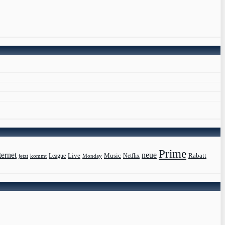
Prime
ternet
neue
Live
Music
Rabatt
League
jetzt
Monday
Netflix
kommt