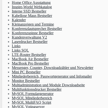
Home Office Ausstattung
Inspire-World Webkatalog
Interne SSD Bestseller
Kabellose Maus Bestseller
Kalender
Kleinanzeigen und Termine
Konferenzlautsprecher Bestseller
Konferenzspinne Bestseller
Kundenverwaltung V2
Laserdrucker Bestseller
Links
Links SQL
LTE-Router Bestseller
MacBook Air Bestseller
MacBook Pro Bestseller
Messenger, Counter, Downloadzähler und Newsletter
Mini PC Bestseller
Mitgliederbereich, Passwortgenerator und Infomailer
Monitor Bestseller
Multiadministration und Module Downloadseite
Multifunktionsdrucker Bestseller
MySQL Formulargenerator
MySQL Mitgliederbereich
MySQL MultiFAQ Script
MySQL Votingserver