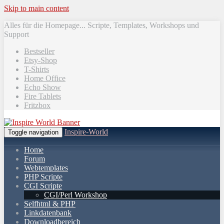
Skip to main content
Alles für die Homepage... Scripte, Templates, Workshops und
Support
Bestseller
Etsy-Shop
T-Shirts
Home Office
Echo Show
Fire Tablets
Fritzbox
Inspire-World
Toggle navigation
Home
Forum
Webtemplates
PHP Scripte
CGI Scripte
CGI/Perl Workshop
Selfhtml & PHP
Linkdatenbank
Downloadbereich