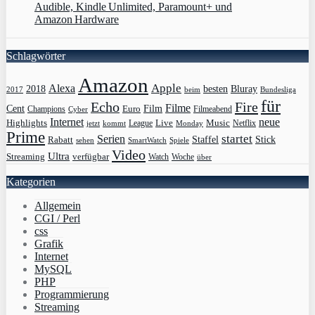
Audible, Kindle Unlimited, Paramount+ und
Amazon Hardware
Schlagwörter
Amazon
Apple
Alexa
2018
Bluray
besten
Bundesliga
2017
beim
für
Echo
Fire
Filme
Film
Cent
Euro
Champions
Cyber
Filmeabend
Internet
neue
Highlights
Live
Music
League
jetzt
Monday
Netflix
kommt
Prime
Serien
startet
Rabatt
Staffel
Stick
sehen
SmartWatch
Spiele
Video
Ultra
Streaming
verfügbar
Watch
Woche
über
Kategorien
Allgemein
CGI / Perl
css
Grafik
Internet
MySQL
PHP
Programmierung
Streaming