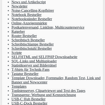
News und Artikelscript
Newsletter
Noise-Cancelling-Kopfhörer
Notebook Bestseller
Notebookständer Bestseller
Online-Anzeigenmärkte
Postkartenversand, Linkliste, Multicounterservice
Ratgeber
Router Bestseller
Schreibtisch Bestseller
Schreibtischlampe Bestseller
Schreibtischstuhl Bestseller
Scripte
SELFHTML und SELFPHP Downloadseite
SQL-Links und Multiuploader
Statistikserver und Bilderrätsel
T-Shirts für Technik-Fans
Tastatur Bestseller
Template Downloader, Formmailer, Random Text, Link und
Banner und Newscenter
Templates
Toplistenserver, Clipartviewer und Text des Tages
Transparenz: Werbung und Kennzeichnung
USB-C Hub Bestseller
USB-C-Dock Bestseller