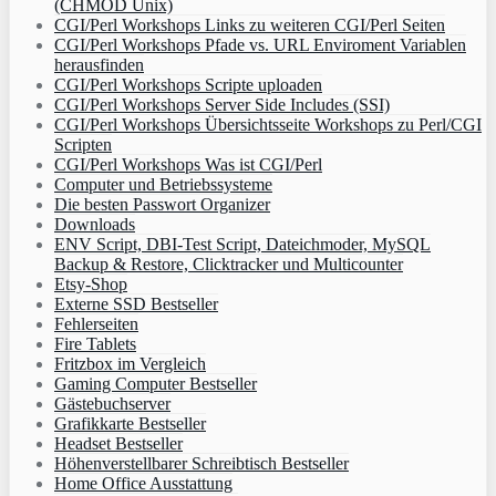
(CHMOD Unix)
CGI/Perl Workshops Links zu weiteren CGI/Perl Seiten
CGI/Perl Workshops Pfade vs. URL Enviroment Variablen
herausfinden
CGI/Perl Workshops Scripte uploaden
CGI/Perl Workshops Server Side Includes (SSI)
CGI/Perl Workshops Übersichtsseite Workshops zu Perl/CGI
Scripten
CGI/Perl Workshops Was ist CGI/Perl
Computer und Betriebssysteme
Die besten Passwort Organizer
Downloads
ENV Script, DBI-Test Script, Dateichmoder, MySQL
Backup & Restore, Clicktracker und Multicounter
Etsy-Shop
Externe SSD Bestseller
Fehlerseiten
Fire Tablets
Fritzbox im Vergleich
Gaming Computer Bestseller
Gästebuchserver
Grafikkarte Bestseller
Headset Bestseller
Höhenverstellbarer Schreibtisch Bestseller
Home Office Ausstattung