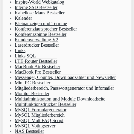
Inspire-World Webkatalog
Interne SSD Bestseller
Kabellose Maus Bestseller
Kalender
Kleinanzeigen und Termine
Konferenzlautsprecher Bestseller
Konferenzspinne Bestseller
Kundenverwaltung V2
Laserdrucker Bestseller
Links
Links SQL
LTE-Router Bestseller
MacBook Air Bestseller
MacBook Pro Bestseller
Messenger, Counter, Downloadzähler und Newsletter
Mini PC Bestseller
Mitgliederbereich, Passwortgenerator und Infomailer
Monitor Bestseller
Multiadministration und Module Downloadseite
Multifunktionsdrucker Bestseller
MySQL Formulargenerator
MySQL Mitgliederbereich
MySQL MultiFAQ Script
MySQL Votingserver
NAS Bestseller