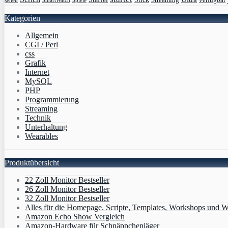
sehen
SmartWatch
Spiele
Kategorien
Allgemein
CGI / Perl
css
Grafik
Internet
MySQL
PHP
Programmierung
Streaming
Technik
Unterhaltung
Wearables
Produktübersicht
22 Zoll Monitor Bestseller
26 Zoll Monitor Bestseller
32 Zoll Monitor Bestseller
Alles für die Homepage. Scripte, Templates, Workshops und W
Amazon Echo Show Vergleich
Amazon-Hardware für Schnäppchenjäger