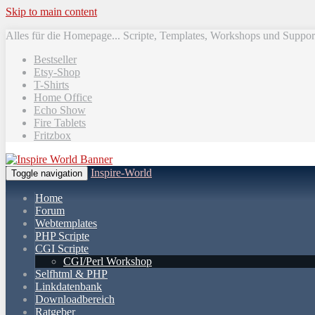
Skip to main content
Alles für die Homepage... Scripte, Templates, Workshops und Suppor
Bestseller
Etsy-Shop
T-Shirts
Home Office
Echo Show
Fire Tablets
Fritzbox
Inspire-World
Toggle navigation
Home
Forum
Webtemplates
PHP Scripte
CGI Scripte
CGI/Perl Workshop
Selfhtml & PHP
Linkdatenbank
Downloadbereich
Ratgeber