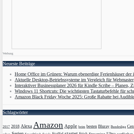
Werbung
Neueste Beiträge
Home Office im Grünen: Warum ebenerdige Ferienhäuser der i
Aktuelle Desktop-Betriebssysteme im Vergleich für Webmaster
Interaktiver Businessplaner 2026 für Kindle Scribe – Planen, Zi
Windows 11 Shortcuts: Die wichtigsten Tastaturbefehle für sch
Amazon Black Friday Woche 2025: Große Rabatte bei Audibl
Schlagwörter
Amazon
Apple
Alexa
2018
Bluray
besten
Cen
Bundesliga
2017
beim
Serien
startet
Ultra
Staffel
Stick
Streaming
verfügbar