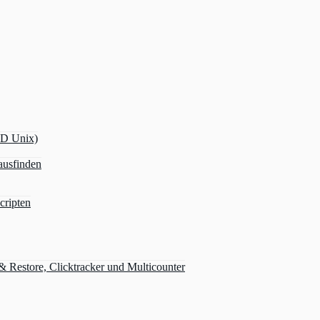
OD Unix)
ausfinden
cripten
Restore, Clicktracker und Multicounter