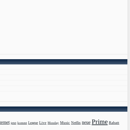
Prime
ternet
neue
Live
Music
Rabatt
League
jetzt
Monday
Netflix
kommt