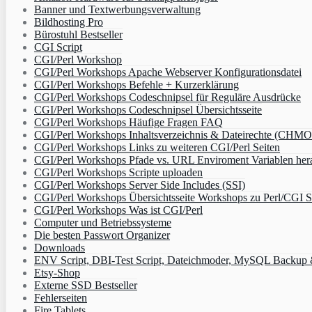
Banner und Textwerbungsverwaltung
Bildhosting Pro
Bürostuhl Bestseller
CGI Script
CGI/Perl Workshop
CGI/Perl Workshops Apache Webserver Konfigurationsdatei
CGI/Perl Workshops Befehle + Kurzerklärung
CGI/Perl Workshops Codeschnipsel für Reguläre Ausdrücke
CGI/Perl Workshops Codeschnipsel Übersichtsseite
CGI/Perl Workshops Häufige Fragen FAQ
CGI/Perl Workshops Inhaltsverzeichnis & Dateirechte (CHM
CGI/Perl Workshops Links zu weiteren CGI/Perl Seiten
CGI/Perl Workshops Pfade vs. URL Enviroment Variablen her
CGI/Perl Workshops Scripte uploaden
CGI/Perl Workshops Server Side Includes (SSI)
CGI/Perl Workshops Übersichtsseite Workshops zu Perl/CGI S
CGI/Perl Workshops Was ist CGI/Perl
Computer und Betriebssysteme
Die besten Passwort Organizer
Downloads
ENV Script, DBI-Test Script, Dateichmoder, MySQL Backup & 
Etsy-Shop
Externe SSD Bestseller
Fehlerseiten
Fire Tablets