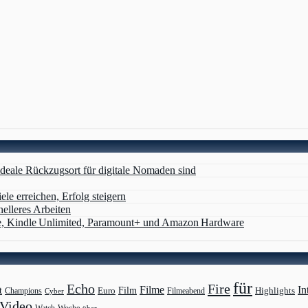
deale Rückzugsort für digitale Nomaden sind
ele erreichen, Erfolg steigern
nelleres Arbeiten
e, Kindle Unlimited, Paramount+ und Amazon Hardware
für
Echo
Fire
Filme
In
Film
t
Highlights
Euro
Champions
Cyber
Filmeabend
Video