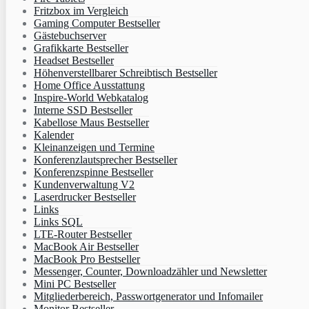
Fritzbox im Vergleich
Gaming Computer Bestseller
Gästebuchserver
Grafikkarte Bestseller
Headset Bestseller
Höhenverstellbarer Schreibtisch Bestseller
Home Office Ausstattung
Inspire-World Webkatalog
Interne SSD Bestseller
Kabellose Maus Bestseller
Kalender
Kleinanzeigen und Termine
Konferenzlautsprecher Bestseller
Konferenzspinne Bestseller
Kundenverwaltung V2
Laserdrucker Bestseller
Links
Links SQL
LTE-Router Bestseller
MacBook Air Bestseller
MacBook Pro Bestseller
Messenger, Counter, Downloadzähler und Newsletter
Mini PC Bestseller
Mitgliederbereich, Passwortgenerator und Infomailer
Monitor Bestseller