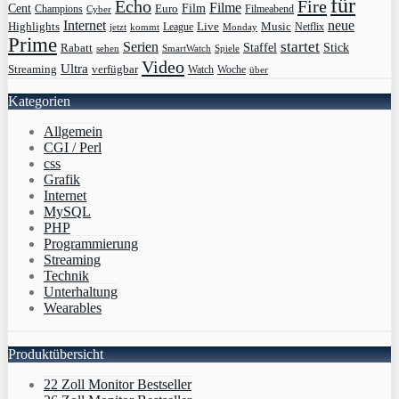
für
Echo
Fire
Filme
Film
Cent
Euro
Champions
Cyber
Filmeabend
Internet
neue
Highlights
Live
Music
League
jetzt
Monday
Netflix
kommt
Prime
Serien
startet
Rabatt
Staffel
Stick
sehen
SmartWatch
Spiele
Video
Ultra
Streaming
verfügbar
Watch
Woche
über
Kategorien
Allgemein
CGI / Perl
css
Grafik
Internet
MySQL
PHP
Programmierung
Streaming
Technik
Unterhaltung
Wearables
Produktübersicht
22 Zoll Monitor Bestseller