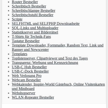
Router Bestseller
Schreibtisch Bestseller
Schreibtischlampe Bestseller
Schreibtischstuhl Bestseller
Scripte
SELFHTML und SELFPHP Downloadseite
SQL-Links und Multiuploader
Statistikserver und Bilderrätsel
T-Shirts für Technik-Fans
Tastatur Bestseller
Template Downloader, Formmailer, Random Text, Link und
Banner und Newscenter
Templates
Toplistenserver, Clipartviewer und Text des Tages
Transparenz: Werbung und Kennzeichnung
USB-C Hub Bestseller
USB-C-Dock Bestseller
Web Verlosung Pro
Webcam Bestseller
Webkalender, Inspire-World Gästebuch, Online Visitenkarten
und Miniboard
Webshopserver
WLAN-Repeater Bestseller