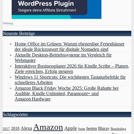
Werbung
Neueste Beiträge
Home Office im Grünen: Warum ebenerdige Ferienhäuser
der ideale Rückzugsort für digitale Nomaden sind
Aktuelle Desktop-Betriebssysteme im Vergleich für
Webmaster
Interaktiver Businessplaner 2026 für Kindle Scribe – Planen,
Ziele erreichen, Erfolg steigern
Windows 11 Shortcuts: Die wichtigsten Tastaturbefehle für
schnelleres Arbeiten
Amazon Black Friday Woche 2025: Große Rabatte bei
Audible, Kindle Unlimited, Paramount+ und
Amazon Hardware
Schlagwörter
Amazon
Apple
Alexa
2018
Bluray
besten
Bundesliga
2017
beim