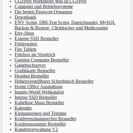
CGI/Perl Workshops Was ist CGI/Perl
Computer und Betriebssysteme
Die besten Passwort Organizer
Downloads
ENV Script, DBI-Test Script, Dateichmoder, MySQL
Backup & Restore, Clicktracker und Multicounter
Etsy-Shop
Externe SSD Bestseller
Fehlerseiten
Fire Tablets
Fritzbox im Vergleich
Gaming Computer Bestseller
Gästebuchserver
Grafikkarte Bestseller
Headset Bestseller
Höhenverstellbarer Schreibtisch Bestseller
Home Office Ausstattung
Inspire-World Webkatalog
Interne SSD Bestseller
Kabellose Maus Bestseller
Kalender
Kleinanzeigen und Termine
Konferenzlautsprecher Bestseller
Konferenzspinne Bestseller
Kundenverwaltung V2