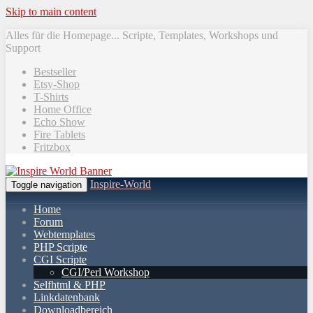
Skip to main content
Alles für die Homepage... Scripte, Templates, Workshops und
Support
Bestseller
Etsy-Shop
T-Shirts
Home Office
Echo Show
Fire Tablets
Fritzbox
Inspire-World
Toggle navigation
Home
Forum
Webtemplates
PHP Scripte
CGI Scripte
CGI/Perl Workshop
Selfhtml & PHP
Linkdatenbank
Downloadbereich