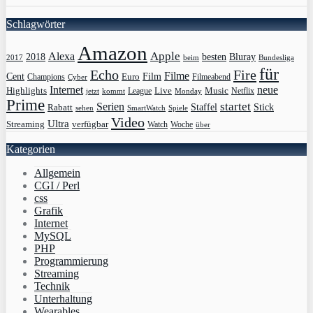
Schlagwörter
Amazon
Apple
Alexa
2018
Bluray
besten
Bundesliga
2017
beim
für
Echo
Fire
Filme
Film
Cent
Euro
Champions
Cyber
Filmeabend
Internet
neue
Highlights
Live
Music
League
jetzt
Monday
Netflix
kommt
Prime
Serien
startet
Rabatt
Staffel
Stick
sehen
SmartWatch
Spiele
Video
Ultra
Streaming
verfügbar
Watch
Woche
über
Kategorien
Allgemein
CGI / Perl
css
Grafik
Internet
MySQL
PHP
Programmierung
Streaming
Technik
Unterhaltung
Wearables