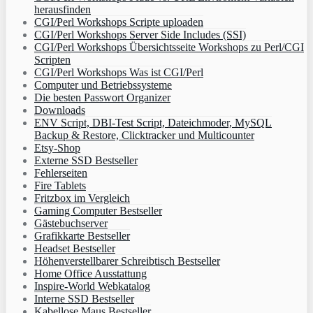
herausfinden
CGI/Perl Workshops Scripte uploaden
CGI/Perl Workshops Server Side Includes (SSI)
CGI/Perl Workshops Übersichtsseite Workshops zu Perl/CGI
Scripten
CGI/Perl Workshops Was ist CGI/Perl
Computer und Betriebssysteme
Die besten Passwort Organizer
Downloads
ENV Script, DBI-Test Script, Dateichmoder, MySQL
Backup & Restore, Clicktracker und Multicounter
Etsy-Shop
Externe SSD Bestseller
Fehlerseiten
Fire Tablets
Fritzbox im Vergleich
Gaming Computer Bestseller
Gästebuchserver
Grafikkarte Bestseller
Headset Bestseller
Höhenverstellbarer Schreibtisch Bestseller
Home Office Ausstattung
Inspire-World Webkatalog
Interne SSD Bestseller
Kabellose Maus Bestseller