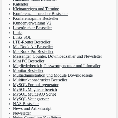
Kalender
Kleinanzeigen und Termine
Konferenzlautsprecher Bestseller
Konferenzspinne Bestseller
Kundenverwaltung V2
Laserdrucker Bestseller
Links
Links SQL
LTE-Router Bestseller
MacBook Air Bestseller
MacBook Pro Bestseller
Messenger, Counter, Downloadzähler und Newsletter
Mini PC Bestseller
Mitgliederbereich, Passwortgenerator und Infomailer
Monitor Bestseller
Multiadministration und Module Downloadseite
Multifunktionsdrucker Bestseller
MySQL Formulargenerator
MySQL Mitgliederbereich
MySQL MultiFAQ Script
MySQL Votingserver
NAS Bestseller
News und Artikelscript
Newsletter
Noise-Cancelling-Kopfhörer