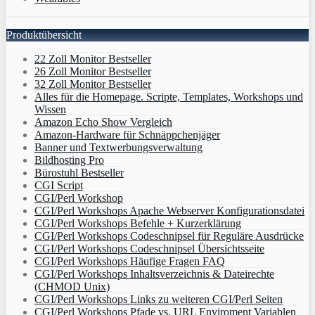
Produktübersicht
22 Zoll Monitor Bestseller
26 Zoll Monitor Bestseller
32 Zoll Monitor Bestseller
Alles für die Homepage. Scripte, Templates, Workshops und
Wissen
Amazon Echo Show Vergleich
Amazon-Hardware für Schnäppchenjäger
Banner und Textwerbungsverwaltung
Bildhosting Pro
Bürostuhl Bestseller
CGI Script
CGI/Perl Workshop
CGI/Perl Workshops Apache Webserver Konfigurationsdatei
CGI/Perl Workshops Befehle + Kurzerklärung
CGI/Perl Workshops Codeschnipsel für Reguläre Ausdrücke
CGI/Perl Workshops Codeschnipsel Übersichtsseite
CGI/Perl Workshops Häufige Fragen FAQ
CGI/Perl Workshops Inhaltsverzeichnis & Dateirechte
(CHMOD Unix)
CGI/Perl Workshops Links zu weiteren CGI/Perl Seiten
CGI/Perl Workshops Pfade vs. URL Enviroment Variablen