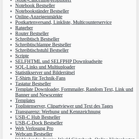
Notebook Bestseller
Notebookständer Bestseller
Online-Anzeigenmärkte
Postkartenversand, Linkliste, Multicounterservice
Ratgeber
Router Bestseller
Schreibtisch Bestseller
Schreibtischlampe Bestseller
Schreibtischstuhl Bestseller
Scripte
SELFHTML und SELFPHP Downloadseite
SQL-Links und Multiuploader
Statistikserver und Bilderrätsel
T-Shirts für Technik-Fans
Tastatur Bestseller
Template Downloader, Formmailer, Random Text, Link und
Banner und Newscenter
Templates
Toplistenserver, Clipartviewer und Text des Tages
Transparenz: Werbung und Kennzeichnung
USB-C Hub Bestseller
USB-C-Dock Bestseller
Web Verlosung Pro
Webcam Bestseller