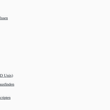
issen
OD Unix)
ausfinden
cripten