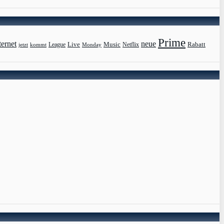
Prime
ternet
neue
Live
Music
Rabatt
League
jetzt
Monday
Netflix
kommt