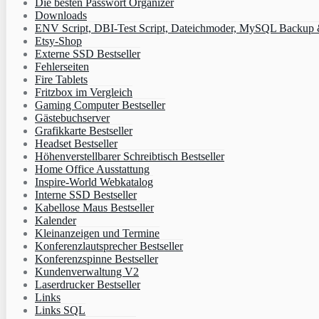
Die besten Passwort Organizer
Downloads
ENV Script, DBI-Test Script, Dateichmoder, MySQL Backup & 
Etsy-Shop
Externe SSD Bestseller
Fehlerseiten
Fire Tablets
Fritzbox im Vergleich
Gaming Computer Bestseller
Gästebuchserver
Grafikkarte Bestseller
Headset Bestseller
Höhenverstellbarer Schreibtisch Bestseller
Home Office Ausstattung
Inspire-World Webkatalog
Interne SSD Bestseller
Kabellose Maus Bestseller
Kalender
Kleinanzeigen und Termine
Konferenzlautsprecher Bestseller
Konferenzspinne Bestseller
Kundenverwaltung V2
Laserdrucker Bestseller
Links
Links SQL