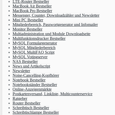
LTE-Router Bestseller
MacBook Air Bestseller
MacBook Pro Bestseller
Messenger, Counter, Downloadzähler und Newsletter
Mini PC Bestseller
Mitgliederbereich, Passwortgenerator und Infomailer
Monitor Bestseller
Multiadministration und Module Downloadseite
Multifunktionsdrucker Bestseller
MySQL Formulargenerator
MySQL Mitgliederbereich
MySQL MultiFAQ Script
MySQL Votingserver
NAS Bestseller
News und Artikelscript
Newsletter
Noise-Cancelling-Kopfhörer
Notebook Bestseller
Notebookständer Bestseller
Online-Anzeigenmärkte
Postkartenversand, Linkliste, Multicounterservice
Ratgeber
Router Bestseller
Schreibtisch Bestseller
Schreibtischlampe Bestseller