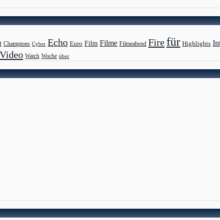
für
Echo
Fire
Filme
In
Film
t
Highlights
Euro
Champions
Cyber
Filmeabend
Video
Watch
Woche
über