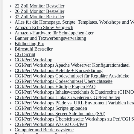
22 Zoll Monitor Bestseller
26 Zoll Monitor Bestseller
32 Zoll Monitor Bestseller
Alles für die Homepage. Scripte, Templates, Workshops und W
Amazon Echo Show Vergleich
Amazon-Hardware für Schnäppchenjäger
Banner und Textwerbungsverwaltung
Bildhosting Pro
Bürostuhl Bestseller
CGI Script
CGI/Perl Workshop
CGI/Perl Workshops Apache Webserver Konfigurationsdatei
CGI/Perl Workshops Befehle + Kurzerklärung
CGI/Perl Workshops Codeschnipsel für Reguläre Ausdrücke
CGI/Perl Workshops Codeschnipsel Übersichtsseite
CGI/Perl Workshops Häufige Fragen FAQ
CGI/Perl Workshops Inhaltsverzeichnis & Dateirechte (CHM
CGI/Perl Workshops Links zu weiteren CGI/Perl Seiten
CGI/Perl Workshops Pfade vs. URL Enviroment Variablen her
CGI/Perl Workshops Scripte uploaden
CGI/Perl Workshops Server Side Includes (SSI)
CGI/Perl Workshops Übersichtsseite Workshops zu Perl/CGI S
CGI/Perl Workshops Was ist CGI/Perl
Computer und Betriebssysteme