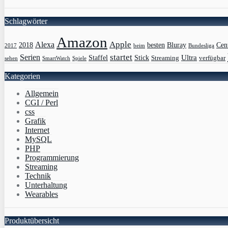
Schlagwörter
Amazon
Apple
Alexa
2018
Bluray
besten
Cen
Bundesliga
2017
beim
Serien
startet
Ultra
Staffel
Stick
Streaming
verfügbar
sehen
SmartWatch
Spiele
Kategorien
Allgemein
CGI / Perl
css
Grafik
Internet
MySQL
PHP
Programmierung
Streaming
Technik
Unterhaltung
Wearables
Produktübersicht