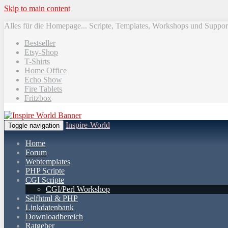
Skip to main content
Alles für die Homepage... Scripte, Templates, Workshops und Suppor
Bestseller
Etsy-Shop
T-Shirts
Home Office
Echo Show
Fire Tablets
Fritzbox
Inspire-World
Toggle navigation
Home
Forum
Webtemplates
PHP Scripte
CGI Scripte
CGI/Perl Workshop
Selfhtml & PHP
Linkdatenbank
Downloadbereich
Ratgeber