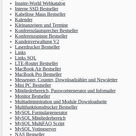
Inspire-World Webkatalog
Interne SSD Bestseller
Kabellose Maus Bestseller
Kalender
Kleinanzeigen und Termine
Konferenzlautsprecher Bestseller
Konferenzspinne Bestseller
Kundenverwaltung V2
Laserdrucker Bestseller
Links
Links SQL
LTE-Router Bestseller
MacBook Air Bestseller
MacBook Pro Bestseller
Messenger, Counter, Downloadzähler und Newsletter
Mini PC Bestseller
Mitgliederbereich, Passwortgenerator und Infomailer
Monitor Bestseller
Multiadministration und Module Downloadseite
Multifunktionsdrucker Bestseller
MySQL Formulargenerator
MySQL Mitgliederbereich
MySQL MultiFAQ Script
MySQL Votingserver
NAS Bestseller