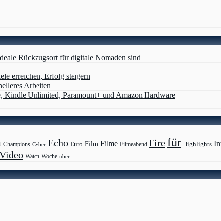
deale Rückzugsort für digitale Nomaden sind
ele erreichen, Erfolg steigern
nelleres Arbeiten
e, Kindle Unlimited, Paramount+ und Amazon Hardware
für
Echo
Fire
Filme
In
Film
t
Highlights
Euro
Champions
Cyber
Filmeabend
Video
Watch
Woche
über