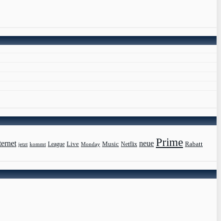
Prime
ternet
neue
Live
Music
Rabatt
League
jetzt
Monday
Netflix
kommt