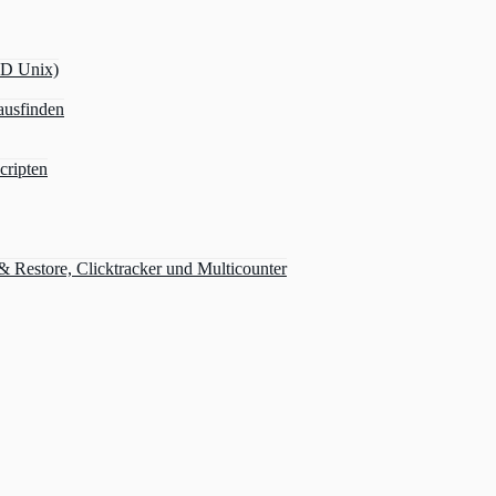
OD Unix)
ausfinden
cripten
Restore, Clicktracker und Multicounter