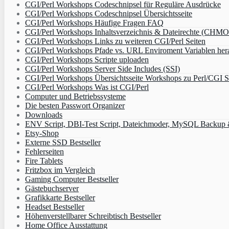
CGI/Perl Workshops Codeschnipsel für Reguläre Ausdrücke
CGI/Perl Workshops Codeschnipsel Übersichtsseite
CGI/Perl Workshops Häufige Fragen FAQ
CGI/Perl Workshops Inhaltsverzeichnis & Dateirechte (CHM
CGI/Perl Workshops Links zu weiteren CGI/Perl Seiten
CGI/Perl Workshops Pfade vs. URL Enviroment Variablen her
CGI/Perl Workshops Scripte uploaden
CGI/Perl Workshops Server Side Includes (SSI)
CGI/Perl Workshops Übersichtsseite Workshops zu Perl/CGI S
CGI/Perl Workshops Was ist CGI/Perl
Computer und Betriebssysteme
Die besten Passwort Organizer
Downloads
ENV Script, DBI-Test Script, Dateichmoder, MySQL Backup & 
Etsy-Shop
Externe SSD Bestseller
Fehlerseiten
Fire Tablets
Fritzbox im Vergleich
Gaming Computer Bestseller
Gästebuchserver
Grafikkarte Bestseller
Headset Bestseller
Höhenverstellbarer Schreibtisch Bestseller
Home Office Ausstattung