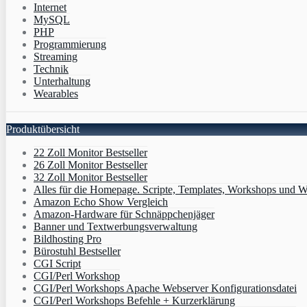
Internet
MySQL
PHP
Programmierung
Streaming
Technik
Unterhaltung
Wearables
Produktübersicht
22 Zoll Monitor Bestseller
26 Zoll Monitor Bestseller
32 Zoll Monitor Bestseller
Alles für die Homepage. Scripte, Templates, Workshops und W
Amazon Echo Show Vergleich
Amazon-Hardware für Schnäppchenjäger
Banner und Textwerbungsverwaltung
Bildhosting Pro
Bürostuhl Bestseller
CGI Script
CGI/Perl Workshop
CGI/Perl Workshops Apache Webserver Konfigurationsdatei
CGI/Perl Workshops Befehle + Kurzerklärung