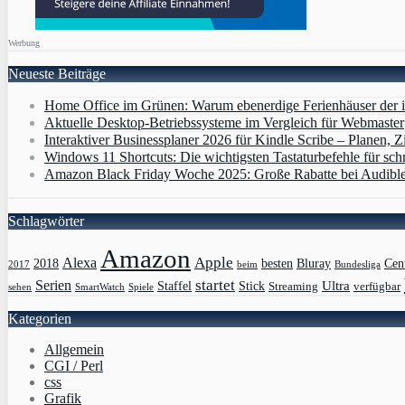
Werbung
Neueste Beiträge
Home Office im Grünen: Warum ebenerdige Ferienhäuser der i
Aktuelle Desktop-Betriebssysteme im Vergleich für Webmaster
Interaktiver Businessplaner 2026 für Kindle Scribe – Planen, Zi
Windows 11 Shortcuts: Die wichtigsten Tastaturbefehle für sch
Amazon Black Friday Woche 2025: Große Rabatte bei Audibl
Schlagwörter
Amazon
Apple
Alexa
2018
Bluray
besten
Cen
Bundesliga
2017
beim
Serien
startet
Ultra
Staffel
Stick
Streaming
verfügbar
sehen
SmartWatch
Spiele
Kategorien
Allgemein
CGI / Perl
css
Grafik