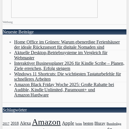
Werbung
Neueste Beiträge
Home Office im Grünen: Warum ebenerdige Ferienhäuser
der ideale Rückzugsort für digitale Nomaden sind
Aktuelle Desktop-Betriebssysteme im Vergleich für
Webmaster
Interaktiver Businessplaner 2026 für Kindle Scribe – Planen,
Ziele erreichen, Erfolg steigern
Windows 11 Shortcuts: Die wichtigsten Tastaturbefehle für
schnelleres Arbeiten
Amazon Black Friday Woche 2025: Große Rabatte bei
Audible, Kindle Unlimited, Paramount+ und
Amazon Hardware
Schlagwörter
Amazon
Apple
Alexa
2018
Bluray
besten
Bundesliga
2017
beim