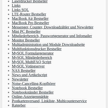
Laserdrucker Bestseller
Links
Links SQL
LTE-Router Bestseller
MacBook Air Bestseller
MacBook Pro Bestseller
Messenger, Counter, Downloadzähler und Newsletter
Mini PC Bestseller
Mitgliederbereich, Passwortgenerator und Infomailer
Monitor Bestseller
Multiadministration und Module Downloadseite
Multifunktionsdrucker Bestseller
MySQL Formulargenerator
MySQL Mitgliederbereich
MySQL MultiFAQ Script
MySQL Votingserver
NAS Bestseller
News und Artikelscript
Newsletter
Noise-Cancelling-Kopfhörer
Notebook Bestseller
Notebookständer Bestseller
Online-Anzeigenmärkte
Postkartenversand, Linkliste, Multicounterservice
Ratgeber