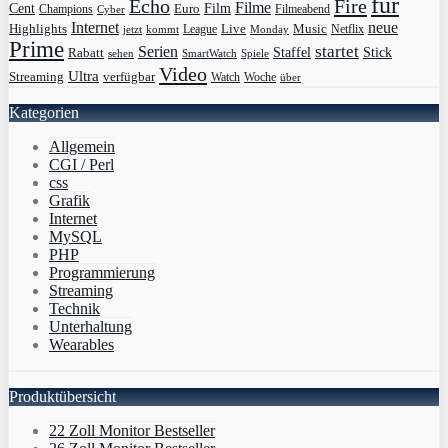
für
Echo
Fire
Filme
Film
Cent
Euro
Champions
Cyber
Filmeabend
Internet
neue
Highlights
Live
Music
League
jetzt
Monday
Netflix
kommt
Prime
Serien
startet
Rabatt
Staffel
Stick
sehen
SmartWatch
Spiele
Video
Ultra
Streaming
verfügbar
Watch
Woche
über
Kategorien
Allgemein
CGI / Perl
css
Grafik
Internet
MySQL
PHP
Programmierung
Streaming
Technik
Unterhaltung
Wearables
Produktübersicht
22 Zoll Monitor Bestseller