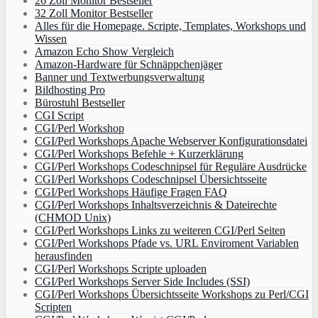
26 Zoll Monitor Bestseller
32 Zoll Monitor Bestseller
Alles für die Homepage. Scripte, Templates, Workshops und
Wissen
Amazon Echo Show Vergleich
Amazon-Hardware für Schnäppchenjäger
Banner und Textwerbungsverwaltung
Bildhosting Pro
Bürostuhl Bestseller
CGI Script
CGI/Perl Workshop
CGI/Perl Workshops Apache Webserver Konfigurationsdatei
CGI/Perl Workshops Befehle + Kurzerklärung
CGI/Perl Workshops Codeschnipsel für Reguläre Ausdrücke
CGI/Perl Workshops Codeschnipsel Übersichtsseite
CGI/Perl Workshops Häufige Fragen FAQ
CGI/Perl Workshops Inhaltsverzeichnis & Dateirechte
(CHMOD Unix)
CGI/Perl Workshops Links zu weiteren CGI/Perl Seiten
CGI/Perl Workshops Pfade vs. URL Enviroment Variablen
herausfinden
CGI/Perl Workshops Scripte uploaden
CGI/Perl Workshops Server Side Includes (SSI)
CGI/Perl Workshops Übersichtsseite Workshops zu Perl/CGI
Scripten