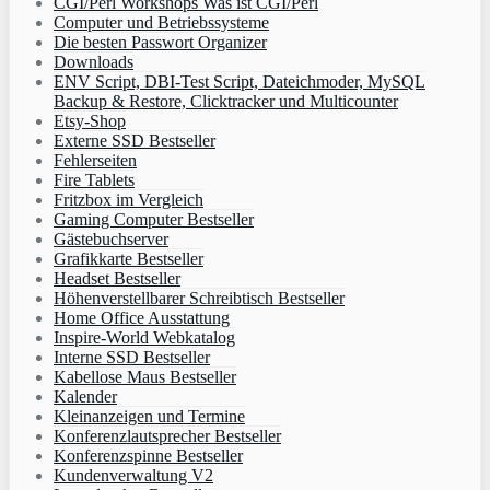
CGI/Perl Workshops Was ist CGI/Perl
Computer und Betriebssysteme
Die besten Passwort Organizer
Downloads
ENV Script, DBI-Test Script, Dateichmoder, MySQL
Backup & Restore, Clicktracker und Multicounter
Etsy-Shop
Externe SSD Bestseller
Fehlerseiten
Fire Tablets
Fritzbox im Vergleich
Gaming Computer Bestseller
Gästebuchserver
Grafikkarte Bestseller
Headset Bestseller
Höhenverstellbarer Schreibtisch Bestseller
Home Office Ausstattung
Inspire-World Webkatalog
Interne SSD Bestseller
Kabellose Maus Bestseller
Kalender
Kleinanzeigen und Termine
Konferenzlautsprecher Bestseller
Konferenzspinne Bestseller
Kundenverwaltung V2