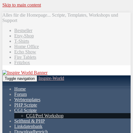
Skip to main content
Alles für die Homepage... Scripte, Templates, Workshops und
Support
Bestseller
Etsy-Shop
T-Shirts
Home Office
Echo Show
Fire Tablets
Fritzbox
Inspire-World
Toggle navigation
Home
Forum
Webtemplates
PHP Scripte
CGI Scripte
CGI/Perl Workshop
Selfhtml & PHP
Linkdatenbank
Downloadbereich