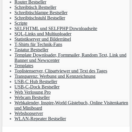
Router Bestseller
Schreibtisch Bestseller
Schreibtischlampe Bestseller
Schreibtischstuhl Bestseller
Scripte
SELFHTML und SELFPHP Downloadseite
SQL-Links und Multiuploader
Statistikserver und Bilderrätsel
T-Shirts für Technik-Fans
Tastatur Bestseller
Template Downloader, Formmailer, Random Text, Link und
Banner und Newscenter
Templates
Toplistenserver, Clipartviewer und Text des Tages
Transparenz: Werbung und Kennzeichnung
USB-C Hub Bestseller
USB-C-Dock Bestseller
Web Verlosung Pro
Webcam Bestseller
Webkalender, Inspire-World Gästebuch, Online Visitenkarten
und Miniboard
Webshopserver
WLAN-Repeater Bestseller