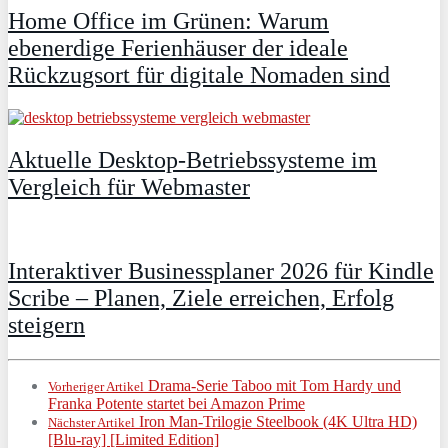
Home Office im Grünen: Warum
ebenerdige Ferienhäuser der ideale
Rückzugsort für digitale Nomaden sind
Aktuelle Desktop-Betriebssysteme im
Vergleich für Webmaster
Interaktiver Businessplaner 2026 für Kindle
Scribe – Planen, Ziele erreichen, Erfolg
steigern
Drama-Serie Taboo mit Tom Hardy und
Vorheriger Artikel
Franka Potente startet bei Amazon Prime
Iron Man-Trilogie Steelbook (4K Ultra HD)
Nächster Artikel
[Blu-ray] [Limited Edition]