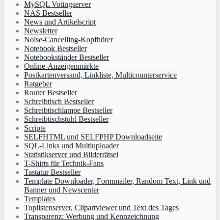
MySQL Votingserver
NAS Bestseller
News und Artikelscript
Newsletter
Noise-Cancelling-Kopfhörer
Notebook Bestseller
Notebookständer Bestseller
Online-Anzeigenmärkte
Postkartenversand, Linkliste, Multicounterservice
Ratgeber
Router Bestseller
Schreibtisch Bestseller
Schreibtischlampe Bestseller
Schreibtischstuhl Bestseller
Scripte
SELFHTML und SELFPHP Downloadseite
SQL-Links und Multiuploader
Statistikserver und Bilderrätsel
T-Shirts für Technik-Fans
Tastatur Bestseller
Template Downloader, Formmailer, Random Text, Link und
Banner und Newscenter
Templates
Toplistenserver, Clipartviewer und Text des Tages
Transparenz: Werbung und Kennzeichnung