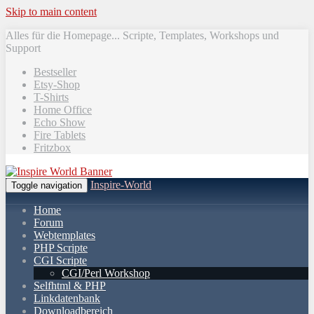
Skip to main content
Alles für die Homepage... Scripte, Templates, Workshops und
Support
Bestseller
Etsy-Shop
T-Shirts
Home Office
Echo Show
Fire Tablets
Fritzbox
Inspire-World
Toggle navigation
Home
Forum
Webtemplates
PHP Scripte
CGI Scripte
CGI/Perl Workshop
Selfhtml & PHP
Linkdatenbank
Downloadbereich