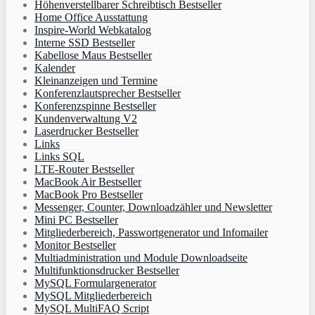
Höhenverstellbarer Schreibtisch Bestseller
Home Office Ausstattung
Inspire-World Webkatalog
Interne SSD Bestseller
Kabellose Maus Bestseller
Kalender
Kleinanzeigen und Termine
Konferenzlautsprecher Bestseller
Konferenzspinne Bestseller
Kundenverwaltung V2
Laserdrucker Bestseller
Links
Links SQL
LTE-Router Bestseller
MacBook Air Bestseller
MacBook Pro Bestseller
Messenger, Counter, Downloadzähler und Newsletter
Mini PC Bestseller
Mitgliederbereich, Passwortgenerator und Infomailer
Monitor Bestseller
Multiadministration und Module Downloadseite
Multifunktionsdrucker Bestseller
MySQL Formulargenerator
MySQL Mitgliederbereich
MySQL MultiFAQ Script