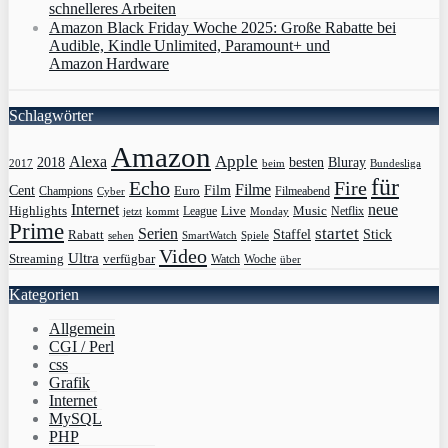
schnelleres Arbeiten
Amazon Black Friday Woche 2025: Große Rabatte bei
Audible, Kindle Unlimited, Paramount+ und
Amazon Hardware
Schlagwörter
Amazon
Apple
Alexa
2018
Bluray
besten
Bundesliga
2017
beim
für
Echo
Fire
Filme
Film
Cent
Euro
Champions
Cyber
Filmeabend
Internet
neue
Highlights
Live
Music
League
jetzt
Monday
Netflix
kommt
Prime
Serien
startet
Rabatt
Staffel
Stick
sehen
SmartWatch
Spiele
Video
Ultra
Streaming
verfügbar
Watch
Woche
über
Kategorien
Allgemein
CGI / Perl
css
Grafik
Internet
MySQL
PHP