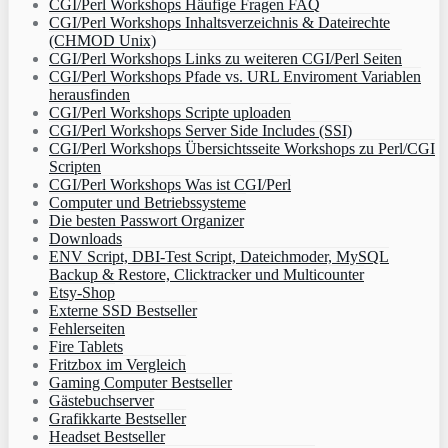
CGI/Perl Workshops Häufige Fragen FAQ
CGI/Perl Workshops Inhaltsverzeichnis & Dateirechte
(CHMOD Unix)
CGI/Perl Workshops Links zu weiteren CGI/Perl Seiten
CGI/Perl Workshops Pfade vs. URL Enviroment Variablen
herausfinden
CGI/Perl Workshops Scripte uploaden
CGI/Perl Workshops Server Side Includes (SSI)
CGI/Perl Workshops Übersichtsseite Workshops zu Perl/CGI
Scripten
CGI/Perl Workshops Was ist CGI/Perl
Computer und Betriebssysteme
Die besten Passwort Organizer
Downloads
ENV Script, DBI-Test Script, Dateichmoder, MySQL
Backup & Restore, Clicktracker und Multicounter
Etsy-Shop
Externe SSD Bestseller
Fehlerseiten
Fire Tablets
Fritzbox im Vergleich
Gaming Computer Bestseller
Gästebuchserver
Grafikkarte Bestseller
Headset Bestseller