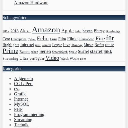
Amazon Hardware
Schlagwörter
Amazon
Apple
Alexa
2018
Bluray
besten
Bundesliga
2017
beim
für
Echo
Fire
Filme
Film
Cent
Euro
Champions
Cyber
Filmeabend
Internet
neue
Highlights
Live
Music
League
jetzt
Monday
Netflix
kommt
Prime
Serien
startet
Rabatt
Staffel
Stick
sehen
SmartWatch
Spiele
Video
Ultra
Streaming
verfügbar
Watch
Woche
über
Kategorien
Allgemein
CGI / Perl
css
Grafik
Internet
MySQL
PHP
Programmierung
Streaming
Technik