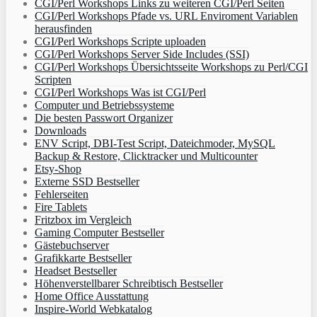
CGI/Perl Workshops Links zu weiteren CGI/Perl Seiten
CGI/Perl Workshops Pfade vs. URL Enviroment Variablen
herausfinden
CGI/Perl Workshops Scripte uploaden
CGI/Perl Workshops Server Side Includes (SSI)
CGI/Perl Workshops Übersichtsseite Workshops zu Perl/CGI
Scripten
CGI/Perl Workshops Was ist CGI/Perl
Computer und Betriebssysteme
Die besten Passwort Organizer
Downloads
ENV Script, DBI-Test Script, Dateichmoder, MySQL
Backup & Restore, Clicktracker und Multicounter
Etsy-Shop
Externe SSD Bestseller
Fehlerseiten
Fire Tablets
Fritzbox im Vergleich
Gaming Computer Bestseller
Gästebuchserver
Grafikkarte Bestseller
Headset Bestseller
Höhenverstellbarer Schreibtisch Bestseller
Home Office Ausstattung
Inspire-World Webkatalog