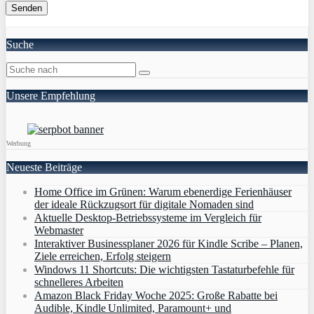
Suche
Unsere Empfehlung
Werbung
Neueste Beiträge
Home Office im Grünen: Warum ebenerdige Ferienhäuser
der ideale Rückzugsort für digitale Nomaden sind
Aktuelle Desktop-Betriebssysteme im Vergleich für
Webmaster
Interaktiver Businessplaner 2026 für Kindle Scribe – Planen,
Ziele erreichen, Erfolg steigern
Windows 11 Shortcuts: Die wichtigsten Tastaturbefehle für
schnelleres Arbeiten
Amazon Black Friday Woche 2025: Große Rabatte bei
Audible, Kindle Unlimited, Paramount+ und