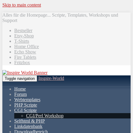
Skip to main content
Alles für die Homepage... Scripte, Templates, Workshops und
Support
Bestseller
Etsy-Shop
T-Shirts
Home Office
Echo Show
Fire Tablets
Fritzbox
Inspire-World
Toggle navigation
Home
Forum
Webtemplates
PHP Scripte
CGI Scripte
CGI/Perl Workshop
Selfhtml & PHP
Linkdatenbank
Downloadbereich