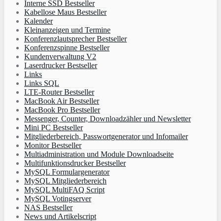
Interne SSD Bestseller
Kabellose Maus Bestseller
Kalender
Kleinanzeigen und Termine
Konferenzlautsprecher Bestseller
Konferenzspinne Bestseller
Kundenverwaltung V2
Laserdrucker Bestseller
Links
Links SQL
LTE-Router Bestseller
MacBook Air Bestseller
MacBook Pro Bestseller
Messenger, Counter, Downloadzähler und Newsletter
Mini PC Bestseller
Mitgliederbereich, Passwortgenerator und Infomailer
Monitor Bestseller
Multiadministration und Module Downloadseite
Multifunktionsdrucker Bestseller
MySQL Formulargenerator
MySQL Mitgliederbereich
MySQL MultiFAQ Script
MySQL Votingserver
NAS Bestseller
News und Artikelscript