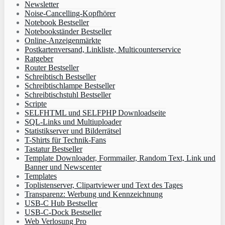
Newsletter
Noise-Cancelling-Kopfhörer
Notebook Bestseller
Notebookständer Bestseller
Online-Anzeigenmärkte
Postkartenversand, Linkliste, Multicounterservice
Ratgeber
Router Bestseller
Schreibtisch Bestseller
Schreibtischlampe Bestseller
Schreibtischstuhl Bestseller
Scripte
SELFHTML und SELFPHP Downloadseite
SQL-Links und Multiuploader
Statistikserver und Bilderrätsel
T-Shirts für Technik-Fans
Tastatur Bestseller
Template Downloader, Formmailer, Random Text, Link und
Banner und Newscenter
Templates
Toplistenserver, Clipartviewer und Text des Tages
Transparenz: Werbung und Kennzeichnung
USB-C Hub Bestseller
USB-C-Dock Bestseller
Web Verlosung Pro