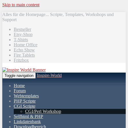
Skip to main content
Alles für die Homepage... Scripte, Templates, Workshops und
Support
Bestseller
Etsy-Shop
T-Shirts
Home Office
Echo Show
Fire Tablets
Fritzbox
Inspire-World
Toggle navigation
Home
Forum
Webtemplates
PHP Scripte
CGI Scripte
CGI/Perl Workshop
Selfhtml & PHP
Linkdatenbank
Downloadbereich