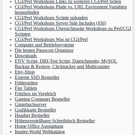
CGI/Perl Workshops Links zu weiteren CGI/Perl Seiten
CGI/Perl Workshops Pfade vs. URL Enviroment Variablen
herausfinden
CGI/Perl Workshops Scripte uploaden
CGI/Perl Workshops Server Side Includes (SSI)
CGI/Perl Workshops Übersichtsseite Workshops zu Perl/CGI
Scripten
CGI/Perl Workshops Was ist CGI/Perl
Computer und Betriebssysteme
Die besten Passwort Organizer
Downloads
ENV Script, DBI-Test Script, Dateichmoder, MySQL
Backup & Restore, Clicktracker und Multicounter
Etsy-Shop
Externe SSD Bestseller
Fehlerseiten
Fire Tablets
Fritzbox im Vergleich
Gaming Computer Bestseller
Gästebuchserver
Grafikkarte Bestseller
Headset Bestseller
Höhenverstellbarer Schreibtisch Bestseller
Home Office Ausstattung
Inspire-World Webkatalog