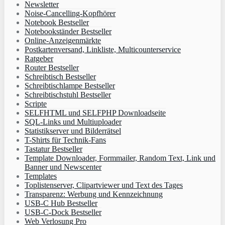
Newsletter
Noise-Cancelling-Kopfhörer
Notebook Bestseller
Notebookständer Bestseller
Online-Anzeigenmärkte
Postkartenversand, Linkliste, Multicounterservice
Ratgeber
Router Bestseller
Schreibtisch Bestseller
Schreibtischlampe Bestseller
Schreibtischstuhl Bestseller
Scripte
SELFHTML und SELFPHP Downloadseite
SQL-Links und Multiuploader
Statistikserver und Bilderrätsel
T-Shirts für Technik-Fans
Tastatur Bestseller
Template Downloader, Formmailer, Random Text, Link und
Banner und Newscenter
Templates
Toplistenserver, Clipartviewer und Text des Tages
Transparenz: Werbung und Kennzeichnung
USB-C Hub Bestseller
USB-C-Dock Bestseller
Web Verlosung Pro