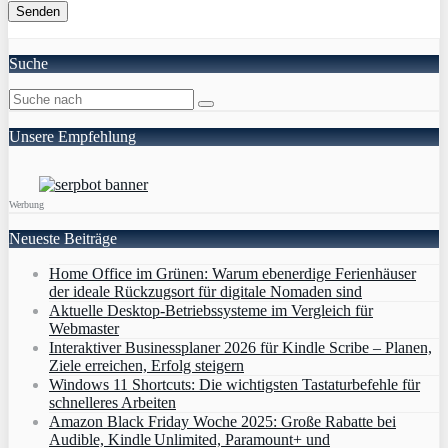
Suche
Unsere Empfehlung
Werbung
Neueste Beiträge
Home Office im Grünen: Warum ebenerdige Ferienhäuser
der ideale Rückzugsort für digitale Nomaden sind
Aktuelle Desktop-Betriebssysteme im Vergleich für
Webmaster
Interaktiver Businessplaner 2026 für Kindle Scribe – Planen,
Ziele erreichen, Erfolg steigern
Windows 11 Shortcuts: Die wichtigsten Tastaturbefehle für
schnelleres Arbeiten
Amazon Black Friday Woche 2025: Große Rabatte bei
Audible, Kindle Unlimited, Paramount+ und