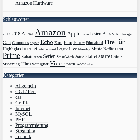
Amazon Hardware
Schlagwörter
Amazon
Apple
Alexa
2018
Bluray
besten
Bundesliga
2017
beim
für
Echo
Fire
Filme
Film
Cent
Euro
Champions
Cyber
Filmeabend
Internet
neue
Highlights
Live
Music
League
jetzt
Monday
Netflix
kommt
Prime
Serien
startet
Rabatt
Staffel
Stick
sehen
SmartWatch
Spiele
Video
Ultra
Streaming
verfügbar
Watch
Woche
über
Kategorien
Allgemein
CGI / Perl
css
Grafik
Internet
MySQL
PHP
Programmierung
Streaming
Technik