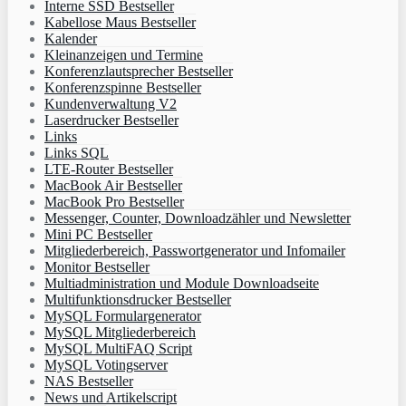
Interne SSD Bestseller
Kabellose Maus Bestseller
Kalender
Kleinanzeigen und Termine
Konferenzlautsprecher Bestseller
Konferenzspinne Bestseller
Kundenverwaltung V2
Laserdrucker Bestseller
Links
Links SQL
LTE-Router Bestseller
MacBook Air Bestseller
MacBook Pro Bestseller
Messenger, Counter, Downloadzähler und Newsletter
Mini PC Bestseller
Mitgliederbereich, Passwortgenerator und Infomailer
Monitor Bestseller
Multiadministration und Module Downloadseite
Multifunktionsdrucker Bestseller
MySQL Formulargenerator
MySQL Mitgliederbereich
MySQL MultiFAQ Script
MySQL Votingserver
NAS Bestseller
News und Artikelscript