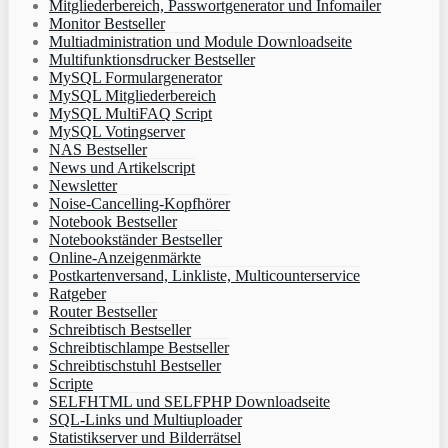
Mitgliederbereich, Passwortgenerator und Infomailer
Monitor Bestseller
Multiadministration und Module Downloadseite
Multifunktionsdrucker Bestseller
MySQL Formulargenerator
MySQL Mitgliederbereich
MySQL MultiFAQ Script
MySQL Votingserver
NAS Bestseller
News und Artikelscript
Newsletter
Noise-Cancelling-Kopfhörer
Notebook Bestseller
Notebookständer Bestseller
Online-Anzeigenmärkte
Postkartenversand, Linkliste, Multicounterservice
Ratgeber
Router Bestseller
Schreibtisch Bestseller
Schreibtischlampe Bestseller
Schreibtischstuhl Bestseller
Scripte
SELFHTML und SELFPHP Downloadseite
SQL-Links und Multiuploader
Statistikserver und Bilderrätsel