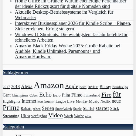
Home Office im Grünen: Warum ebenerdige Ferienhäuser
der ideale Rückzugsort für digitale Nomaden sind
Aktuelle Desktop-Betriebssysteme im Vergleich für
Webmaster
Interaktiver Businessplaner 2026 für Kindle Scribe – Planen,
Ziele erreichen, Erfolg steigern
Windows 11 Shortcuts: Die wichtigsten Tastaturbefehle für
schnelleres Arbeiten
Amazon Black Friday Woche 2025: Große Rabatte bei
Audible, Kindle Unlimited, Paramount+ und
Amazon Hardware
Schlagwörter
Amazon
Apple
Alexa
2018
Bluray
besten
Bundesliga
2017
beim
für
Echo
Fire
Filme
Film
Cent
Euro
Champions
Cyber
Filmeabend
Internet
neue
Highlights
Live
Music
League
jetzt
Monday
Netflix
kommt
Prime
Serien
startet
Rabatt
Staffel
Stick
sehen
SmartWatch
Spiele
Video
Ultra
Streaming
verfügbar
Watch
Woche
über
Kategorien