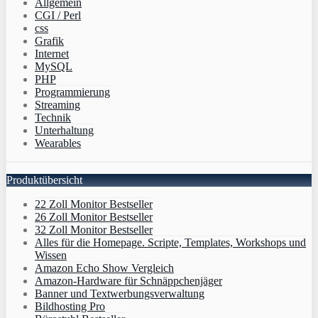
Allgemein
CGI / Perl
css
Grafik
Internet
MySQL
PHP
Programmierung
Streaming
Technik
Unterhaltung
Wearables
Produktübersicht
22 Zoll Monitor Bestseller
26 Zoll Monitor Bestseller
32 Zoll Monitor Bestseller
Alles für die Homepage. Scripte, Templates, Workshops und
Wissen
Amazon Echo Show Vergleich
Amazon-Hardware für Schnäppchenjäger
Banner und Textwerbungsverwaltung
Bildhosting Pro