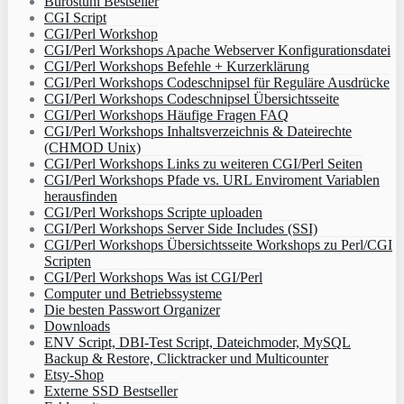
Bürostuhl Bestseller
CGI Script
CGI/Perl Workshop
CGI/Perl Workshops Apache Webserver Konfigurationsdatei
CGI/Perl Workshops Befehle + Kurzerklärung
CGI/Perl Workshops Codeschnipsel für Reguläre Ausdrücke
CGI/Perl Workshops Codeschnipsel Übersichtsseite
CGI/Perl Workshops Häufige Fragen FAQ
CGI/Perl Workshops Inhaltsverzeichnis & Dateirechte
(CHMOD Unix)
CGI/Perl Workshops Links zu weiteren CGI/Perl Seiten
CGI/Perl Workshops Pfade vs. URL Enviroment Variablen
herausfinden
CGI/Perl Workshops Scripte uploaden
CGI/Perl Workshops Server Side Includes (SSI)
CGI/Perl Workshops Übersichtsseite Workshops zu Perl/CGI
Scripten
CGI/Perl Workshops Was ist CGI/Perl
Computer und Betriebssysteme
Die besten Passwort Organizer
Downloads
ENV Script, DBI-Test Script, Dateichmoder, MySQL
Backup & Restore, Clicktracker und Multicounter
Etsy-Shop
Externe SSD Bestseller