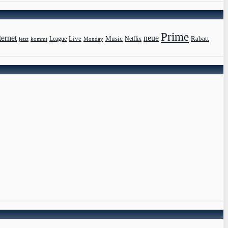
Prime
ternet
neue
Live
Music
Rabatt
League
jetzt
Monday
Netflix
kommt