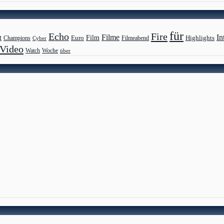
für
Echo
Fire
Filme
In
Film
t
Highlights
Euro
Champions
Cyber
Filmeabend
Video
Watch
Woche
über