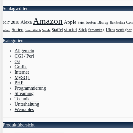
Schlagwörter
Amazon
Apple
Alexa
2018
Bluray
besten
Cen
Bundesliga
2017
beim
Serien
startet
Ultra
Staffel
Stick
Streaming
verfügbar
sehen
SmartWatch
Spiele
Kategorien
Allgemein
CGI / Perl
css
Grafik
Internet
MySQL
PHP
Programmierung
Streaming
Technik
Unterhaltung
Wearables
Produktübersicht