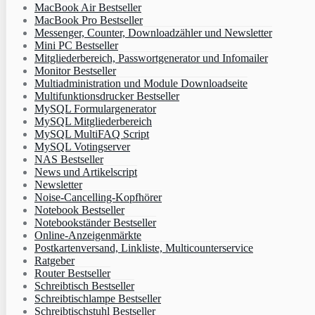
MacBook Air Bestseller
MacBook Pro Bestseller
Messenger, Counter, Downloadzähler und Newsletter
Mini PC Bestseller
Mitgliederbereich, Passwortgenerator und Infomailer
Monitor Bestseller
Multiadministration und Module Downloadseite
Multifunktionsdrucker Bestseller
MySQL Formulargenerator
MySQL Mitgliederbereich
MySQL MultiFAQ Script
MySQL Votingserver
NAS Bestseller
News und Artikelscript
Newsletter
Noise-Cancelling-Kopfhörer
Notebook Bestseller
Notebookständer Bestseller
Online-Anzeigenmärkte
Postkartenversand, Linkliste, Multicounterservice
Ratgeber
Router Bestseller
Schreibtisch Bestseller
Schreibtischlampe Bestseller
Schreibtischstuhl Bestseller