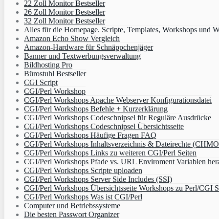
22 Zoll Monitor Bestseller
26 Zoll Monitor Bestseller
32 Zoll Monitor Bestseller
Alles für die Homepage. Scripte, Templates, Workshops und W
Amazon Echo Show Vergleich
Amazon-Hardware für Schnäppchenjäger
Banner und Textwerbungsverwaltung
Bildhosting Pro
Bürostuhl Bestseller
CGI Script
CGI/Perl Workshop
CGI/Perl Workshops Apache Webserver Konfigurationsdatei
CGI/Perl Workshops Befehle + Kurzerklärung
CGI/Perl Workshops Codeschnipsel für Reguläre Ausdrücke
CGI/Perl Workshops Codeschnipsel Übersichtsseite
CGI/Perl Workshops Häufige Fragen FAQ
CGI/Perl Workshops Inhaltsverzeichnis & Dateirechte (CHM
CGI/Perl Workshops Links zu weiteren CGI/Perl Seiten
CGI/Perl Workshops Pfade vs. URL Enviroment Variablen her
CGI/Perl Workshops Scripte uploaden
CGI/Perl Workshops Server Side Includes (SSI)
CGI/Perl Workshops Übersichtsseite Workshops zu Perl/CGI S
CGI/Perl Workshops Was ist CGI/Perl
Computer und Betriebssysteme
Die besten Passwort Organizer