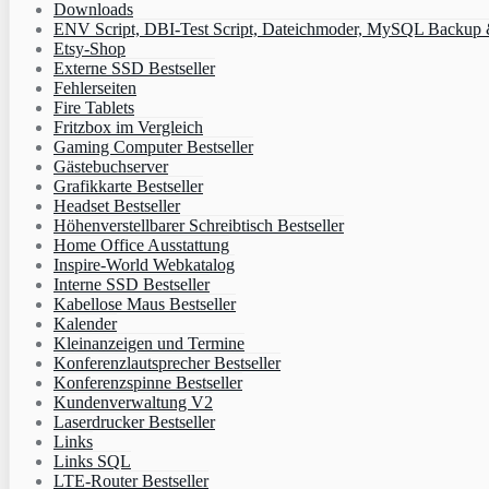
Downloads
ENV Script, DBI-Test Script, Dateichmoder, MySQL Backup & 
Etsy-Shop
Externe SSD Bestseller
Fehlerseiten
Fire Tablets
Fritzbox im Vergleich
Gaming Computer Bestseller
Gästebuchserver
Grafikkarte Bestseller
Headset Bestseller
Höhenverstellbarer Schreibtisch Bestseller
Home Office Ausstattung
Inspire-World Webkatalog
Interne SSD Bestseller
Kabellose Maus Bestseller
Kalender
Kleinanzeigen und Termine
Konferenzlautsprecher Bestseller
Konferenzspinne Bestseller
Kundenverwaltung V2
Laserdrucker Bestseller
Links
Links SQL
LTE-Router Bestseller