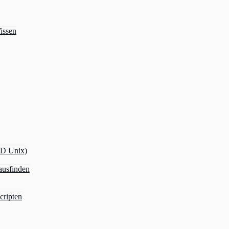
issen
OD Unix)
ausfinden
cripten