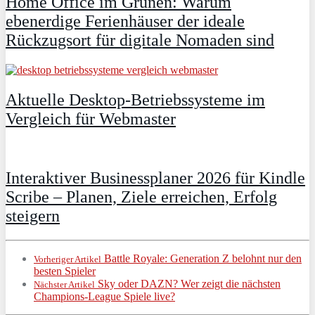
Home Office im Grünen: Warum
ebenerdige Ferienhäuser der ideale
Rückzugsort für digitale Nomaden sind
Aktuelle Desktop-Betriebssysteme im
Vergleich für Webmaster
Interaktiver Businessplaner 2026 für Kindle
Scribe – Planen, Ziele erreichen, Erfolg
steigern
Battle Royale: Generation Z belohnt nur den
Vorheriger Artikel
besten Spieler
Sky oder DAZN? Wer zeigt die nächsten
Nächster Artikel
Champions-League Spiele live?