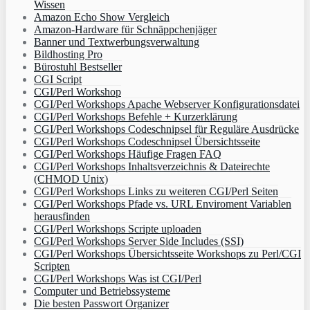
Wissen
Amazon Echo Show Vergleich
Amazon-Hardware für Schnäppchenjäger
Banner und Textwerbungsverwaltung
Bildhosting Pro
Bürostuhl Bestseller
CGI Script
CGI/Perl Workshop
CGI/Perl Workshops Apache Webserver Konfigurationsdatei
CGI/Perl Workshops Befehle + Kurzerklärung
CGI/Perl Workshops Codeschnipsel für Reguläre Ausdrücke
CGI/Perl Workshops Codeschnipsel Übersichtsseite
CGI/Perl Workshops Häufige Fragen FAQ
CGI/Perl Workshops Inhaltsverzeichnis & Dateirechte
(CHMOD Unix)
CGI/Perl Workshops Links zu weiteren CGI/Perl Seiten
CGI/Perl Workshops Pfade vs. URL Enviroment Variablen
herausfinden
CGI/Perl Workshops Scripte uploaden
CGI/Perl Workshops Server Side Includes (SSI)
CGI/Perl Workshops Übersichtsseite Workshops zu Perl/CGI
Scripten
CGI/Perl Workshops Was ist CGI/Perl
Computer und Betriebssysteme
Die besten Passwort Organizer