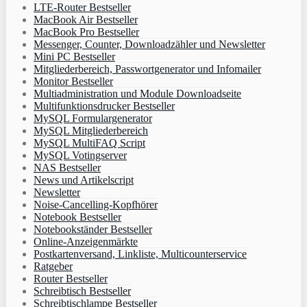
LTE-Router Bestseller
MacBook Air Bestseller
MacBook Pro Bestseller
Messenger, Counter, Downloadzähler und Newsletter
Mini PC Bestseller
Mitgliederbereich, Passwortgenerator und Infomailer
Monitor Bestseller
Multiadministration und Module Downloadseite
Multifunktionsdrucker Bestseller
MySQL Formulargenerator
MySQL Mitgliederbereich
MySQL MultiFAQ Script
MySQL Votingserver
NAS Bestseller
News und Artikelscript
Newsletter
Noise-Cancelling-Kopfhörer
Notebook Bestseller
Notebookständer Bestseller
Online-Anzeigenmärkte
Postkartenversand, Linkliste, Multicounterservice
Ratgeber
Router Bestseller
Schreibtisch Bestseller
Schreibtischlampe Bestseller