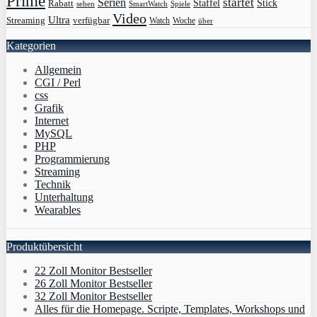
Prime
Serien
startet
Rabatt
Staffel
Stick
sehen
SmartWatch
Spiele
Video
Ultra
Streaming
verfügbar
Watch
Woche
über
Kategorien
Allgemein
CGI / Perl
css
Grafik
Internet
MySQL
PHP
Programmierung
Streaming
Technik
Unterhaltung
Wearables
Produktübersicht
22 Zoll Monitor Bestseller
26 Zoll Monitor Bestseller
32 Zoll Monitor Bestseller
Alles für die Homepage. Scripte, Templates, Workshops und