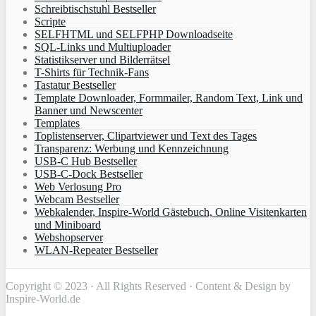
Schreibtischstuhl Bestseller
Scripte
SELFHTML und SELFPHP Downloadseite
SQL-Links und Multiuploader
Statistikserver und Bilderrätsel
T-Shirts für Technik-Fans
Tastatur Bestseller
Template Downloader, Formmailer, Random Text, Link und
Banner und Newscenter
Templates
Toplistenserver, Clipartviewer und Text des Tages
Transparenz: Werbung und Kennzeichnung
USB-C Hub Bestseller
USB-C-Dock Bestseller
Web Verlosung Pro
Webcam Bestseller
Webkalender, Inspire-World Gästebuch, Online Visitenkarten
und Miniboard
Webshopserver
WLAN-Repeater Bestseller
Copyright © 2023 · All Rights Reserved · Content & Design by
Inspire-World.de