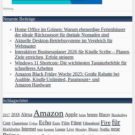
Werbung
Neueste Beiträge
Home Office im Grünen: Warum ebenerdige Ferienhäuser
der ideale Rückzugsort für digitale Nomaden sind
Aktuelle Desktop-Betriebssysteme im Vergleich für
Webmaster
Interaktiver Businessplaner 2026 für Kindle Scribe – Planen,
Ziele erreichen, Erfolg steigern
Windows 11 Shortcuts: Die wichtigsten Tastaturbefehle für
schnelleres Arbeiten
Amazon Black Friday Woche 2025: Große Rabatte bei
Audible, Kindle Unlimited, Paramount+ und
Amazon Hardware
Schlagwörter
Amazon
Apple
Alexa
2018
Bluray
besten
Bundesliga
2017
beim
für
Echo
Fire
Filme
Film
Cent
Euro
Champions
Cyber
Filmeabend
Internet
neue
Highlights
Live
Music
League
jetzt
Monday
Netflix
kommt