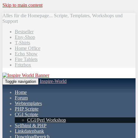
Skip to main content
Alles für die Homepage... Scripte, Templates, Workshops und
Support
Bestseller
Etsy-Shop
T-Shirts
Home Office
Echo Show
Fire Tablets
Fritzbox
Inspire-World
Toggle navigation
Home
Forum
Webtemplates
PHP Scripte
CGI Scripte
CGI/Perl Workshop
Selfhtml & PHP
Linkdatenbank
Downloadbereich