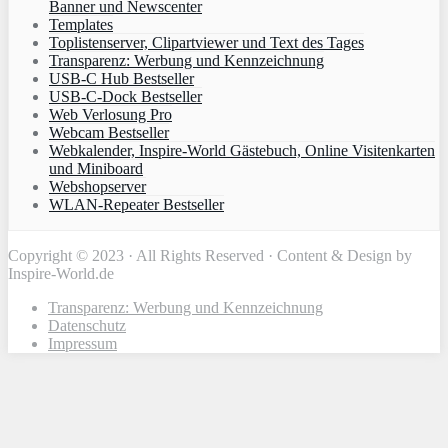
Banner und Newscenter
Templates
Toplistenserver, Clipartviewer und Text des Tages
Transparenz: Werbung und Kennzeichnung
USB-C Hub Bestseller
USB-C-Dock Bestseller
Web Verlosung Pro
Webcam Bestseller
Webkalender, Inspire-World Gästebuch, Online Visitenkarten
und Miniboard
Webshopserver
WLAN-Repeater Bestseller
Copyright © 2023 · All Rights Reserved · Content & Design by
Inspire-World.de
Transparenz: Werbung und Kennzeichnung
Datenschutz
Impressum