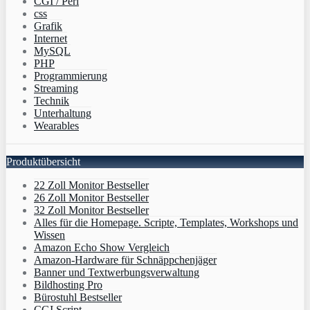
CGI / Perl
css
Grafik
Internet
MySQL
PHP
Programmierung
Streaming
Technik
Unterhaltung
Wearables
Produktübersicht
22 Zoll Monitor Bestseller
26 Zoll Monitor Bestseller
32 Zoll Monitor Bestseller
Alles für die Homepage. Scripte, Templates, Workshops und
Wissen
Amazon Echo Show Vergleich
Amazon-Hardware für Schnäppchenjäger
Banner und Textwerbungsverwaltung
Bildhosting Pro
Bürostuhl Bestseller
CGI Script