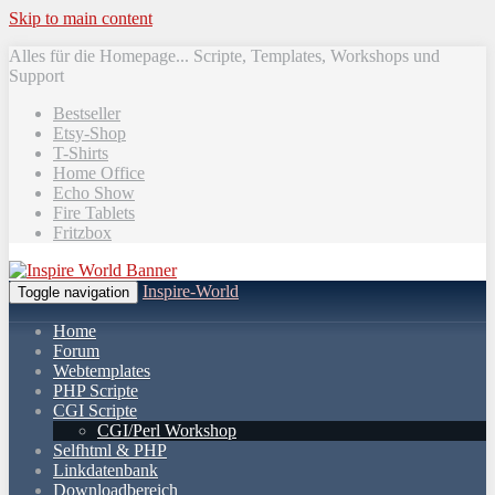
Skip to main content
Alles für die Homepage... Scripte, Templates, Workshops und
Support
Bestseller
Etsy-Shop
T-Shirts
Home Office
Echo Show
Fire Tablets
Fritzbox
Inspire-World
Toggle navigation
Home
Forum
Webtemplates
PHP Scripte
CGI Scripte
CGI/Perl Workshop
Selfhtml & PHP
Linkdatenbank
Downloadbereich