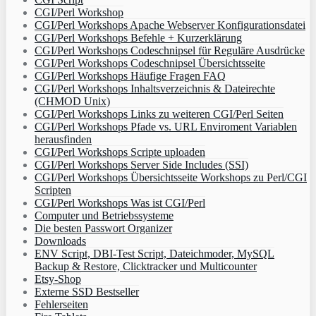
CGI/Perl Workshop
CGI/Perl Workshops Apache Webserver Konfigurationsdatei
CGI/Perl Workshops Befehle + Kurzerklärung
CGI/Perl Workshops Codeschnipsel für Reguläre Ausdrücke
CGI/Perl Workshops Codeschnipsel Übersichtsseite
CGI/Perl Workshops Häufige Fragen FAQ
CGI/Perl Workshops Inhaltsverzeichnis & Dateirechte
(CHMOD Unix)
CGI/Perl Workshops Links zu weiteren CGI/Perl Seiten
CGI/Perl Workshops Pfade vs. URL Enviroment Variablen
herausfinden
CGI/Perl Workshops Scripte uploaden
CGI/Perl Workshops Server Side Includes (SSI)
CGI/Perl Workshops Übersichtsseite Workshops zu Perl/CGI
Scripten
CGI/Perl Workshops Was ist CGI/Perl
Computer und Betriebssysteme
Die besten Passwort Organizer
Downloads
ENV Script, DBI-Test Script, Dateichmoder, MySQL
Backup & Restore, Clicktracker und Multicounter
Etsy-Shop
Externe SSD Bestseller
Fehlerseiten