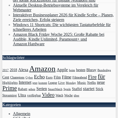
der ideale Rückzugsort für digitale Nomaden sind
Aktuelle Desktop-Betriebssysteme im Vergleich für
Webmaster
Interaktiver Businessplaner 2026 für Kindle Scribe – Planen,
Ziele erreichen, Erfolg steigern
Windows 11 Shortcuts: Die wichtigsten Tastaturbefehle für
schnelleres Arbeiten
Amazon Black Friday Woche 2025: Große Rabatte bei
Audible, Kindle Unlimited, Paramount+ und
Amazon Hardware
Schlagwörter
Amazon
Apple
Alexa
2018
Bluray
besten
Bundesliga
2017
beim
für
Echo
Fire
Filme
Film
Cent
Euro
Champions
Cyber
Filmeabend
Internet
neue
Highlights
Live
Music
League
jetzt
Monday
Netflix
kommt
Prime
Serien
startet
Rabatt
Staffel
Stick
sehen
SmartWatch
Spiele
Video
Ultra
Streaming
verfügbar
Watch
Woche
über
Kategorien
Allgemein