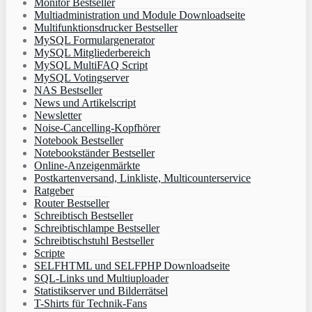
Monitor Bestseller
Multiadministration und Module Downloadseite
Multifunktionsdrucker Bestseller
MySQL Formulargenerator
MySQL Mitgliederbereich
MySQL MultiFAQ Script
MySQL Votingserver
NAS Bestseller
News und Artikelscript
Newsletter
Noise-Cancelling-Kopfhörer
Notebook Bestseller
Notebookständer Bestseller
Online-Anzeigenmärkte
Postkartenversand, Linkliste, Multicounterservice
Ratgeber
Router Bestseller
Schreibtisch Bestseller
Schreibtischlampe Bestseller
Schreibtischstuhl Bestseller
Scripte
SELFHTML und SELFPHP Downloadseite
SQL-Links und Multiuploader
Statistikserver und Bilderrätsel
T-Shirts für Technik-Fans