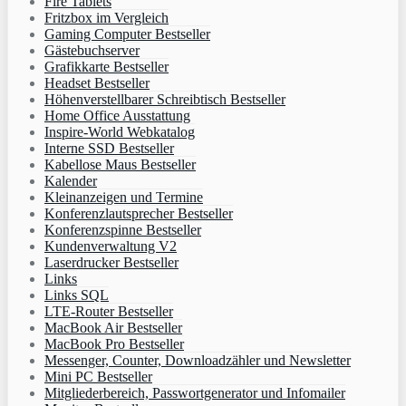
Fire Tablets
Fritzbox im Vergleich
Gaming Computer Bestseller
Gästebuchserver
Grafikkarte Bestseller
Headset Bestseller
Höhenverstellbarer Schreibtisch Bestseller
Home Office Ausstattung
Inspire-World Webkatalog
Interne SSD Bestseller
Kabellose Maus Bestseller
Kalender
Kleinanzeigen und Termine
Konferenzlautsprecher Bestseller
Konferenzspinne Bestseller
Kundenverwaltung V2
Laserdrucker Bestseller
Links
Links SQL
LTE-Router Bestseller
MacBook Air Bestseller
MacBook Pro Bestseller
Messenger, Counter, Downloadzähler und Newsletter
Mini PC Bestseller
Mitgliederbereich, Passwortgenerator und Infomailer