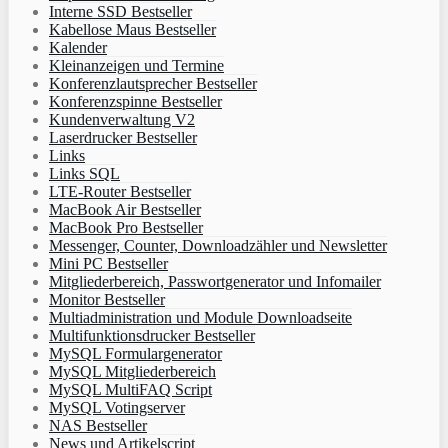
Interne SSD Bestseller
Kabellose Maus Bestseller
Kalender
Kleinanzeigen und Termine
Konferenzlautsprecher Bestseller
Konferenzspinne Bestseller
Kundenverwaltung V2
Laserdrucker Bestseller
Links
Links SQL
LTE-Router Bestseller
MacBook Air Bestseller
MacBook Pro Bestseller
Messenger, Counter, Downloadzähler und Newsletter
Mini PC Bestseller
Mitgliederbereich, Passwortgenerator und Infomailer
Monitor Bestseller
Multiadministration und Module Downloadseite
Multifunktionsdrucker Bestseller
MySQL Formulargenerator
MySQL Mitgliederbereich
MySQL MultiFAQ Script
MySQL Votingserver
NAS Bestseller
News und Artikelscript