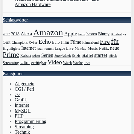
Amazon Hardware
Schlagwörter
Amazon
Apple
Alexa
2018
Bluray
besten
Bundesliga
2017
beim
für
Echo
Fire
Filme
Film
Cent
Euro
Champions
Cyber
Filmeabend
Internet
neue
Highlights
Live
Music
League
jetzt
Monday
Netflix
kommt
Prime
Serien
startet
Rabatt
Staffel
Stick
sehen
SmartWatch
Spiele
Video
Ultra
Streaming
verfügbar
Watch
Woche
über
Kategorien
Allgemein
CGI / Perl
css
Grafik
Internet
MySQL
PHP
Programmierung
Streaming
Technik