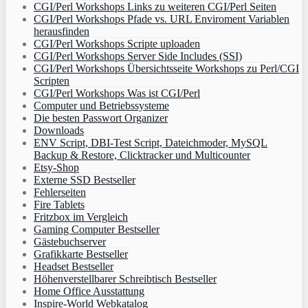
CGI/Perl Workshops Links zu weiteren CGI/Perl Seiten
CGI/Perl Workshops Pfade vs. URL Enviroment Variablen
herausfinden
CGI/Perl Workshops Scripte uploaden
CGI/Perl Workshops Server Side Includes (SSI)
CGI/Perl Workshops Übersichtsseite Workshops zu Perl/CGI
Scripten
CGI/Perl Workshops Was ist CGI/Perl
Computer und Betriebssysteme
Die besten Passwort Organizer
Downloads
ENV Script, DBI-Test Script, Dateichmoder, MySQL
Backup & Restore, Clicktracker und Multicounter
Etsy-Shop
Externe SSD Bestseller
Fehlerseiten
Fire Tablets
Fritzbox im Vergleich
Gaming Computer Bestseller
Gästebuchserver
Grafikkarte Bestseller
Headset Bestseller
Höhenverstellbarer Schreibtisch Bestseller
Home Office Ausstattung
Inspire-World Webkatalog