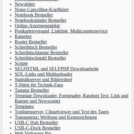
Newsletter
Noise-Cancelling-Kopfhörer
Notebook Bestseller
Notebookständer Bestseller
Online-Anzeigenmärkte
Postkartenversand, Linkliste, Multicounterservice
Ratgeber
Router Bestseller
Schreibtisch Bestseller
Schreibtischlampe Bestseller
Schreibtischstuhl Bestseller
Scripte
SELFHTML und SELFPHP Downloadseite
SQL-Links und Multiuploader
Statistikserver und Bilderrätsel
T-Shirts für Technik-Fans
Tastatur Bestseller
Template Downloader, Formmailer, Random Text, Link und
Banner und Newscenter
Templates
Toplistenserver, Clipartviewer und Text des Tages
Transparenz: Werbung und Kennzeichnung
USB-C Hub Bestseller
USB-C-Dock Bestseller
Web Verlosung Pro