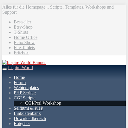
Skip
Alles für die Homepage... Scripte, Templates, Workshops und
to
Support
main
Bestseller
content
Etsy-Shop
T-Shirts
Home Office
Echo Show
Fire Tablets
Fritzbox
Inspire-World
Toggle
navigation
Home
Forum
Webtemplates
PHP Scripte
CGI Scripte
CGI/Perl Workshop
Selfhtml & PHP
Linkdatenbank
Downloadbereich
Ratgeber