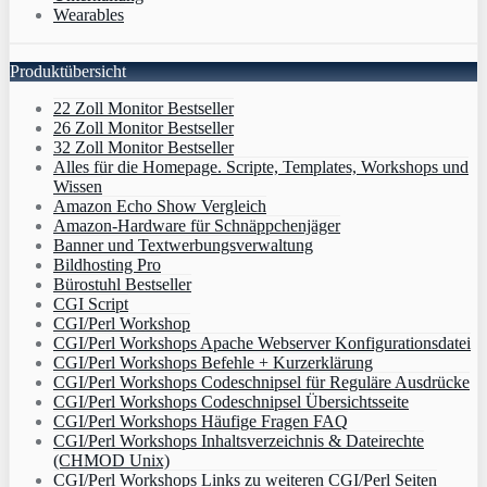
Wearables
Produktübersicht
22 Zoll Monitor Bestseller
26 Zoll Monitor Bestseller
32 Zoll Monitor Bestseller
Alles für die Homepage. Scripte, Templates, Workshops und
Wissen
Amazon Echo Show Vergleich
Amazon-Hardware für Schnäppchenjäger
Banner und Textwerbungsverwaltung
Bildhosting Pro
Bürostuhl Bestseller
CGI Script
CGI/Perl Workshop
CGI/Perl Workshops Apache Webserver Konfigurationsdatei
CGI/Perl Workshops Befehle + Kurzerklärung
CGI/Perl Workshops Codeschnipsel für Reguläre Ausdrücke
CGI/Perl Workshops Codeschnipsel Übersichtsseite
CGI/Perl Workshops Häufige Fragen FAQ
CGI/Perl Workshops Inhaltsverzeichnis & Dateirechte
(CHMOD Unix)
CGI/Perl Workshops Links zu weiteren CGI/Perl Seiten