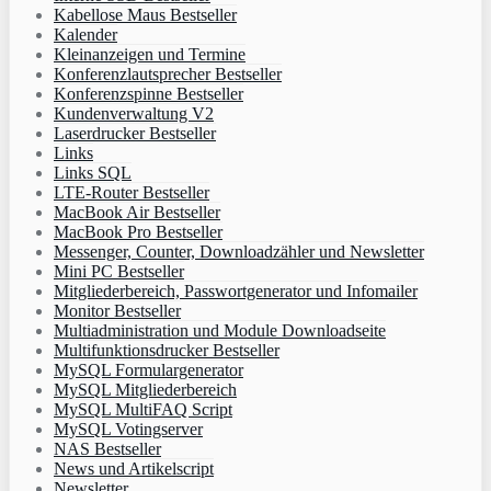
Kabellose Maus Bestseller
Kalender
Kleinanzeigen und Termine
Konferenzlautsprecher Bestseller
Konferenzspinne Bestseller
Kundenverwaltung V2
Laserdrucker Bestseller
Links
Links SQL
LTE-Router Bestseller
MacBook Air Bestseller
MacBook Pro Bestseller
Messenger, Counter, Downloadzähler und Newsletter
Mini PC Bestseller
Mitgliederbereich, Passwortgenerator und Infomailer
Monitor Bestseller
Multiadministration und Module Downloadseite
Multifunktionsdrucker Bestseller
MySQL Formulargenerator
MySQL Mitgliederbereich
MySQL MultiFAQ Script
MySQL Votingserver
NAS Bestseller
News und Artikelscript
Newsletter