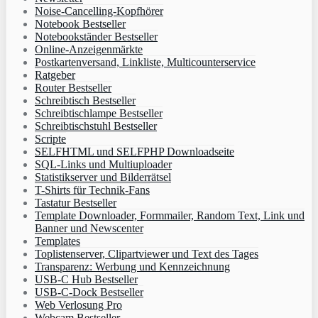
Noise-Cancelling-Kopfhörer
Notebook Bestseller
Notebookständer Bestseller
Online-Anzeigenmärkte
Postkartenversand, Linkliste, Multicounterservice
Ratgeber
Router Bestseller
Schreibtisch Bestseller
Schreibtischlampe Bestseller
Schreibtischstuhl Bestseller
Scripte
SELFHTML und SELFPHP Downloadseite
SQL-Links und Multiuploader
Statistikserver und Bilderrätsel
T-Shirts für Technik-Fans
Tastatur Bestseller
Template Downloader, Formmailer, Random Text, Link und
Banner und Newscenter
Templates
Toplistenserver, Clipartviewer und Text des Tages
Transparenz: Werbung und Kennzeichnung
USB-C Hub Bestseller
USB-C-Dock Bestseller
Web Verlosung Pro
Webcam Bestseller