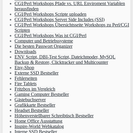
CGI/Perl Workshops Pfade vs. URL Enviroment Variablen
herausfinden
CGI/Perl Workshops Scripte uploaden
CGI/Perl Workshops Server Side Includes (SSI)
CGI/Perl Workshops Übersichtsseite Workshops zu Perl/CGI
Scripten
CGI/Perl Workshops Was ist CGI/Perl
Computer und Betriebssysteme
Die besten Passwort Organizer
Downloads
ENV Script, DBI-Test Script, Dateichmoder, MySQL
Backup & Restore, Clicktracker und Multicounter
Etsy-Shop
Externe SSD Bestseller
Fehlerseiten
Fire Tablets
Fritzbox im Vergleich
Gaming Computer Bestseller
Gästebuchserver
Grafikkarte Bestseller
Headset Bestseller
Höhenverstellbarer Schreibtisch Bestseller
Home Office Ausstattung
Inspire-World Webkatalog
Interne SSD Bestseller