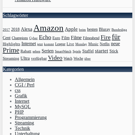
Schlagwörter
Amazon
Apple
Alexa
2018
Bluray
besten
Bundesliga
2017
beim
für
Echo
Fire
Filme
Film
Cent
Euro
Champions
Cyber
Filmeabend
Internet
neue
Highlights
Live
Music
League
jetzt
Monday
Netflix
kommt
Prime
Serien
startet
Rabatt
Staffel
Stick
sehen
SmartWatch
Spiele
Video
Ultra
Streaming
verfügbar
Watch
Woche
über
Kategorien
Allgemein
CGI / Perl
css
Grafik
Internet
MySQL
PHP
Programmierung
Streaming
Technik
Unterhaltung