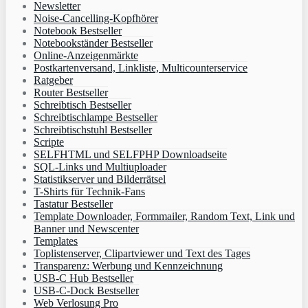
Newsletter
Noise-Cancelling-Kopfhörer
Notebook Bestseller
Notebookständer Bestseller
Online-Anzeigenmärkte
Postkartenversand, Linkliste, Multicounterservice
Ratgeber
Router Bestseller
Schreibtisch Bestseller
Schreibtischlampe Bestseller
Schreibtischstuhl Bestseller
Scripte
SELFHTML und SELFPHP Downloadseite
SQL-Links und Multiuploader
Statistikserver und Bilderrätsel
T-Shirts für Technik-Fans
Tastatur Bestseller
Template Downloader, Formmailer, Random Text, Link und
Banner und Newscenter
Templates
Toplistenserver, Clipartviewer und Text des Tages
Transparenz: Werbung und Kennzeichnung
USB-C Hub Bestseller
USB-C-Dock Bestseller
Web Verlosung Pro