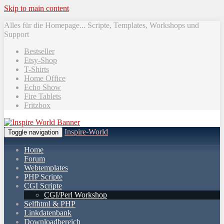
Skip to main content
Alles für die Homepage... Scripte, Templates, Workshops und
Support
Bestseller
Etsy-Shop
T-Shirts
Home Office
Echo Show
Fire Tablets
Fritzbox
Inspire-World
Toggle navigation
Home
Forum
Webtemplates
PHP Scripte
CGI Scripte
CGI/Perl Workshop
Selfhtml & PHP
Linkdatenbank
Downloadbereich