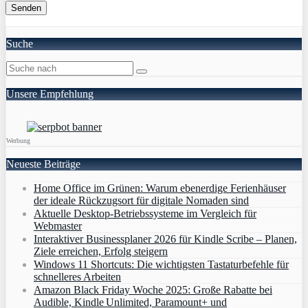
Suche
Unsere Empfehlung
Werbung
Neueste Beiträge
Home Office im Grünen: Warum ebenerdige Ferienhäuser
der ideale Rückzugsort für digitale Nomaden sind
Aktuelle Desktop-Betriebssysteme im Vergleich für
Webmaster
Interaktiver Businessplaner 2026 für Kindle Scribe – Planen,
Ziele erreichen, Erfolg steigern
Windows 11 Shortcuts: Die wichtigsten Tastaturbefehle für
schnelleres Arbeiten
Amazon Black Friday Woche 2025: Große Rabatte bei
Audible, Kindle Unlimited, Paramount+ und