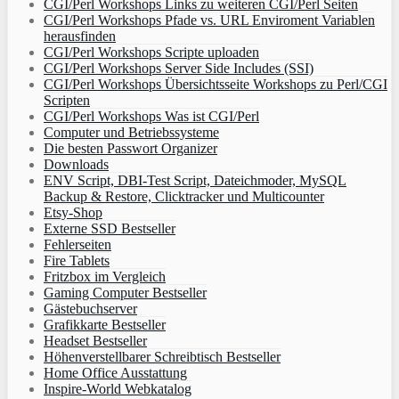
CGI/Perl Workshops Links zu weiteren CGI/Perl Seiten
CGI/Perl Workshops Pfade vs. URL Enviroment Variablen
herausfinden
CGI/Perl Workshops Scripte uploaden
CGI/Perl Workshops Server Side Includes (SSI)
CGI/Perl Workshops Übersichtsseite Workshops zu Perl/CGI
Scripten
CGI/Perl Workshops Was ist CGI/Perl
Computer und Betriebssysteme
Die besten Passwort Organizer
Downloads
ENV Script, DBI-Test Script, Dateichmoder, MySQL
Backup & Restore, Clicktracker und Multicounter
Etsy-Shop
Externe SSD Bestseller
Fehlerseiten
Fire Tablets
Fritzbox im Vergleich
Gaming Computer Bestseller
Gästebuchserver
Grafikkarte Bestseller
Headset Bestseller
Höhenverstellbarer Schreibtisch Bestseller
Home Office Ausstattung
Inspire-World Webkatalog