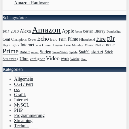
Amazon Hardware
Schlagwörter
Amazon
Apple
Alexa
2018
Bluray
besten
Bundesliga
2017
beim
für
Echo
Fire
Filme
Film
Cent
Euro
Champions
Cyber
Filmeabend
Internet
neue
Highlights
Live
Music
League
jetzt
Monday
Netflix
kommt
Prime
Serien
startet
Rabatt
Staffel
Stick
sehen
SmartWatch
Spiele
Video
Ultra
Streaming
verfügbar
Watch
Woche
über
Kategorien
Allgemein
CGI / Perl
css
Grafik
Internet
MySQL
PHP
Programmierung
Streaming
Technik