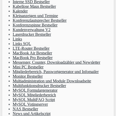
Interne SSD Bestseller
Kabellose Maus Bestseller
Kalender
Kleinanzeigen und Termine
Konferenzlautsprecher Bestseller
Konferenzspinne Bestseller
Kundenverwaltung V2
Laserdrucker Bestseller
Links
Links SQL
LTE-Router Bestseller
MacBook Air Bestseller
MacBook Pro Bestseller
Messenger, Counter, Downloadzähler und Newsletter
Mini PC Bestseller
Mitgliederbereich, Passwortgenerator und Infomailer
Monitor Bestseller
Multiadministration und Module Downloadseite
Multifunktionsdrucker Bestseller
MySQL Formulargenerator
MySQL Mitgliederbereich
MySQL MultiFAQ Script
MySQL Votingserver
NAS Bestseller
News und Artikelscript