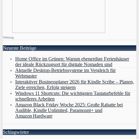
Werbung
Neueste Beiträge
Home Office im Grünen: Warum ebenerdige Ferienhäuser
der ideale Rückzugsort für digitale Nomaden sind
Aktuelle Desktop-Betriebssysteme im Vergleich für
Webmaster
Interaktiver Businessplaner 2026 für Kindle Scribe – Planen,
Ziele erreichen, Erfolg steigern
Windows 11 Shortcuts: Die wichtigsten Tastaturbefehle für
schnelleres Arbeiten
Amazon Black Friday Woche 2025: Große Rabatte bei
Audible, Kindle Unlimited, Paramount+ und
Amazon Hardware
Schlagwörter