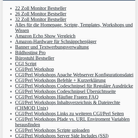
22 Zoll Monitor Bestseller
26 Zoll Monitor Bestseller
32 Zoll Monitor Bestseller
Alles für die Homepage. Scripte, Templates, Workshops und
Wissen
Amazon Echo Show Vergleich
Amazon-Hardware für Schnäppchenjäger
Banner und Textwerbungsverwaltung
Bildhosting Pro
Bürostuhl Bestseller
CGI Script
CGI/Perl Workshop
CGI/Perl Workshops Apache Webserver Konfigurationsdatei
CGI/Perl Workshops Befehle + Kurzerklärung
CGI/Perl Workshops Codeschnipsel für Reguläre Ausdrücke
CGI/Perl Workshops Codeschnipsel Übersichtsseite
CGI/Perl Workshops Häufige Fragen FAQ
CGI/Perl Workshops Inhaltsverzeichnis & Dateirechte
(CHMOD Unix)
CGI/Perl Workshops Links zu weiteren CGI/Perl Seiten
CGI/Perl Workshops Pfade vs. URL Enviroment Variablen
herausfinden
CGI/Perl Workshops Scripte uploaden
CGI/Perl Workshops Server Side Includes (SSI)