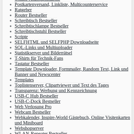
Postkartenversand, Linkliste, Multicounterservice
Ratgeber
Router Bestseller
Schreibtisch Bestseller
Schreibtischlampe Bestseller
Schreibtischstuhl Bestseller
Scripte
SELFHTML und SELFPHP Downloadseite
SQL-Links und Multiuploader
Statistikserver und Bilderrätsel
T-Shirts für Technik-Fans
Tastatur Bestseller
Template Downloader, Formmailer, Random Text, Link und
Banner und Newscenter
Templates
Toplistenserver, Clipartviewer und Text des Tages
Transparenz: Werbung und Kennzeichnung
USB-C Hub Bestseller
USB-C-Dock Bestseller
Web Verlosung Pro
Webcam Bestseller
Webkalender, Inspire-World Gästebuch, Online Visitenkarten
und Miniboard
Webshopserver
WLAN-Repeater Bestseller