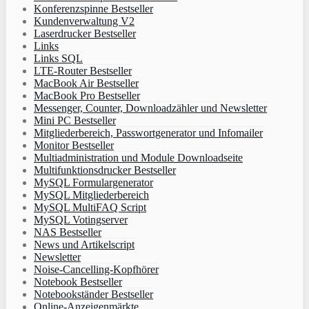
Konferenzspinne Bestseller
Kundenverwaltung V2
Laserdrucker Bestseller
Links
Links SQL
LTE-Router Bestseller
MacBook Air Bestseller
MacBook Pro Bestseller
Messenger, Counter, Downloadzähler und Newsletter
Mini PC Bestseller
Mitgliederbereich, Passwortgenerator und Infomailer
Monitor Bestseller
Multiadministration und Module Downloadseite
Multifunktionsdrucker Bestseller
MySQL Formulargenerator
MySQL Mitgliederbereich
MySQL MultiFAQ Script
MySQL Votingserver
NAS Bestseller
News und Artikelscript
Newsletter
Noise-Cancelling-Kopfhörer
Notebook Bestseller
Notebookständer Bestseller
Online-Anzeigenmärkte