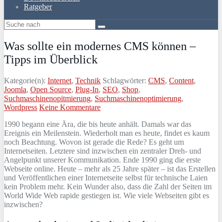
Ratgeber
Was sollte ein modernes CMS können –
Tipps im Überblick
Kategorie(n):
Internet
,
Technik
Schlagwörter:
CMS
,
Content
,
Joomla
,
Open Source
,
Plug-In
,
SEO
,
Shop
,
Suchmaschinenopitmierung
,
Suchmaschinenoptimierung
,
Wordpress
Keine Kommentare
1990 begann eine Ära, die bis heute anhält. Damals war das
Ereignis ein Meilenstein. Wiederholt man es heute, findet es kaum
noch Beachtung. Wovon ist gerade die Rede? Es geht um
Internetseiten. Letztere sind inzwischen ein zentraler Dreh- und
Angelpunkt unserer Kommunikation. Ende 1990 ging die erste
Webseite online. Heute – mehr als 25 Jahre später – ist das Erstellen
und Veröffentlichen einer Internetseite selbst für technische Laien
kein Problem mehr. Kein Wunder also, dass die Zahl der Seiten im
World Wide Web rapide gestiegen ist. Wie viele Webseiten gibt es
inzwischen?