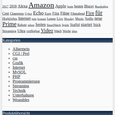
Amazon
Apple
Alexa
2018
Bluray
besten
Bundesliga
2017
beim
für
Echo
Fire
Filme
Film
Cent
Euro
Champions
Cyber
Filmeabend
Internet
neue
Highlights
Live
Music
League
jetzt
Monday
Netflix
kommt
Prime
Serien
startet
Rabatt
Staffel
Stick
sehen
SmartWatch
Spiele
Video
Ultra
Streaming
verfügbar
Watch
Woche
über
Kategorien
Allgemein
CGI / Perl
css
Grafik
Internet
MySQL
PHP
Programmierung
Streaming
Technik
Unterhaltung
Wearables
Produktübersicht