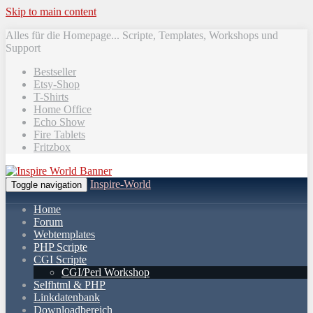
Skip to main content
Alles für die Homepage... Scripte, Templates, Workshops und
Support
Bestseller
Etsy-Shop
T-Shirts
Home Office
Echo Show
Fire Tablets
Fritzbox
Inspire-World
Toggle navigation
Home
Forum
Webtemplates
PHP Scripte
CGI Scripte
CGI/Perl Workshop
Selfhtml & PHP
Linkdatenbank
Downloadbereich