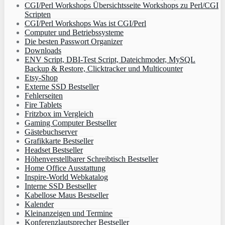
CGI/Perl Workshops Übersichtsseite Workshops zu Perl/CGI
Scripten
CGI/Perl Workshops Was ist CGI/Perl
Computer und Betriebssysteme
Die besten Passwort Organizer
Downloads
ENV Script, DBI-Test Script, Dateichmoder, MySQL
Backup & Restore, Clicktracker und Multicounter
Etsy-Shop
Externe SSD Bestseller
Fehlerseiten
Fire Tablets
Fritzbox im Vergleich
Gaming Computer Bestseller
Gästebuchserver
Grafikkarte Bestseller
Headset Bestseller
Höhenverstellbarer Schreibtisch Bestseller
Home Office Ausstattung
Inspire-World Webkatalog
Interne SSD Bestseller
Kabellose Maus Bestseller
Kalender
Kleinanzeigen und Termine
Konferenzlautsprecher Bestseller